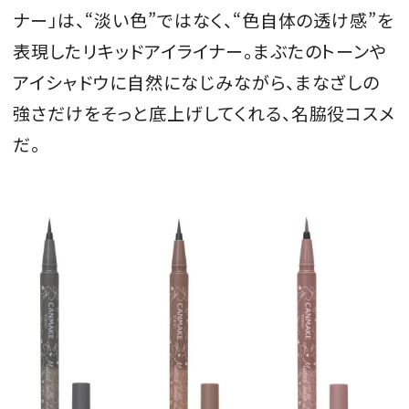
ナー」は、“淡い色”ではなく、“色自体の透け感”を
会員登録
表現したリキッドアイライナー。まぶたのトーンや
Log in or Sign up
アイシャドウに自然になじみながら、まなざしの
強さだけをそっと底上げしてくれる、名脇役コスメ
SPUR読者のためのメンバーシッププログラム
「The SPUR Club」。
便利な機能と特典を無料で楽し
だ。
めます。
ログイン・新規会員登録
FOLLOW US