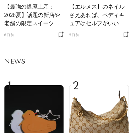
【最強の銀座土産：
【エルメス】のネイル
2026夏】話題の新店や
さえあれば、ペディキ
老舗の限定スイーツを
ュアはセルフがいい
ゲット【＃SPURおやつ
6日前
5日前
部トピックス】
NEWS
1
2