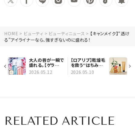
HOME
ビューティ
ビューティニュース
【キャンメイク】“透け
る”アイライナーなら、強すぎないのに盛れる！
大人の唇が一瞬で
【ロアリブ】乾燥毛
盛れる。【ゲラ
を救う“はちみつ
ン】“ぷるん透明
ケア”。毎日の3ス
2026.05.12
2026.05.10
感”を宿す、新作プ
テップで圧巻の指
ランプが誕生
通り
RELATED ARTICLE