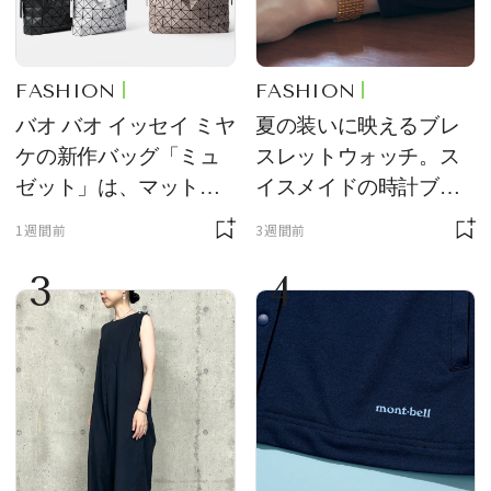
FASHION
FASHION
バオ バオ イッセイ ミヤ
夏の装いに映えるブレ
ケの新作バッグ「ミュ
スレットウォッチ。ス
ゼット」は、マットな
イスメイドの時計ブラ
質感が魅力！
ンド【フレデリック・
1週間前
3週間前
コンスタント】の新作
3
4
をレビュー。【それい
け！ 良品ハンター】