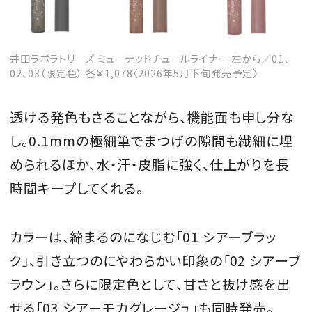
井田ラボラトリーズ ミューテッドチュールライナー 左から／01、
MAGAZINE
02、03（限定色） 各￥1,078〈2026年5月下旬発売予定〉
SPUR 2026 JULY
透ける発色もさることながら、機能面も申し分な
2026年9月号
し。0.1mmの極細筆でまつげの隙間も繊細に埋
2026-07-23発売
められるほか、水・汗・皮脂に強く、仕上がりを長
時間キープしてくれる。
最新号を試し読み
カラーは、締まるのになじむ「01 シアーブラッ
ク」、引き立つのにやわらかい印象の「02 シアーブ
ラウン」。さらに限定色として、甘さと抜け感を出
せる「03 シアーモカグレージュ」も同時発売。