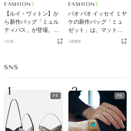
FASHION
FASHION
【ルイ・ヴィトン】か
バオ バオ イッセイ ミヤ
ら新作バッグ「ミュル
ケの新作バッグ「ミュ
ティパス」が登場。ミ
ゼット」は、マットな
ニサイズもラインナッ
質感が魅力！
1日前
1週間前
プ
SNS
1
2