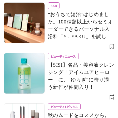
SKB
“おうちで湯治”はじめまし
た。100種類以上からセミオ
ーダーできるパーソナル入
浴料「YUYAKU」を試して
みた！
ビューティニュース
【SISI】名品・美容液クレン
ジング「アイムユアヒーロ
ー」に、“ゆらぎ”に寄り添
う新作が仲間入り！
ビューティトピックス
秋のムードをコスメから。