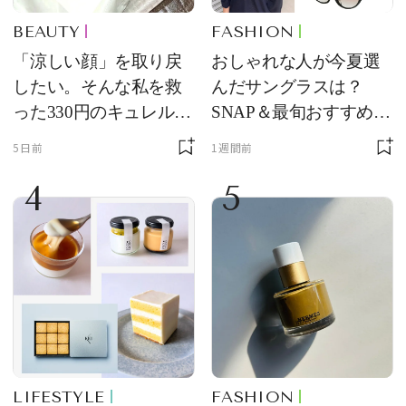
BEAUTY
FASHION
「涼しい顔」を取り戻
おしゃれな人が今夏選
したい。そんな私を救
んだサングラスは？
った330円のキュレル名
SNAP＆最旬おすすめサ
品
ングラス10選
5日前
1週間前
4
5
LIFESTYLE
FASHION