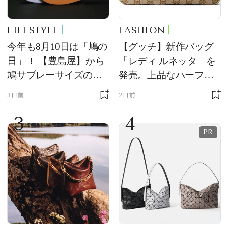
LIFESTYLE
FASHION
今年も8月10日は「鳩の
【グッチ】新作バッグ
日」！ 【豊島屋】から
「レディ ルネッタ」を
鳩サブレーサイズのポ
発売。上品なハーフム
ーチ「はとっこ」を限
ーン型がスタイリング
3日前
2日前
定販売
のアクセントに
3
4