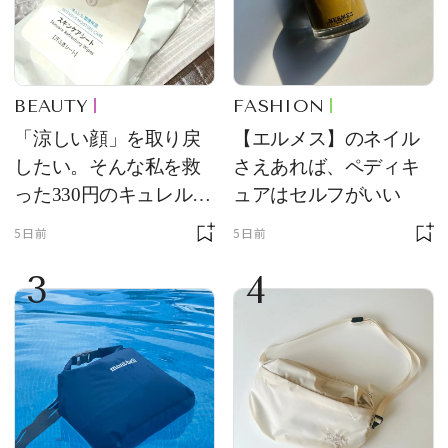
BEAUTY
FASHION
「涼しい顔」を取り戻
【エルメス】のネイル
したい。そんな私を救
さえあれば、ペディキ
った330円のキュレル名
ュアはセルフがいい
品
5日前
5日前
3
4