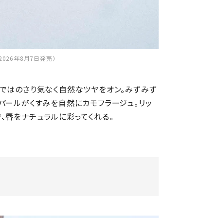
〈2026年8月7日発売〉
ではのさり気なく自然なツヤをオン。みずみず
パールがくすみを自然にカモフラージュ。リッ
、唇をナチュラルに彩ってくれる。