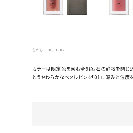
左から／00、01、02
カラーは限定色を含む全6色。石の静寂を閉じ込
とうやわらかなペタルピンク「01」、深みと温度を