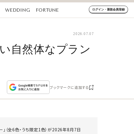
WEDDING
FORTUNE
ログイン・新規会員登録
2026.07.07
しい自然体なプラン
ブックマークに追加する
」（全6色・うち限定1色）が2026年8月7日