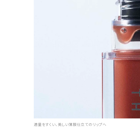
適量をすくい、美しい薄膜仕立てのリップへ