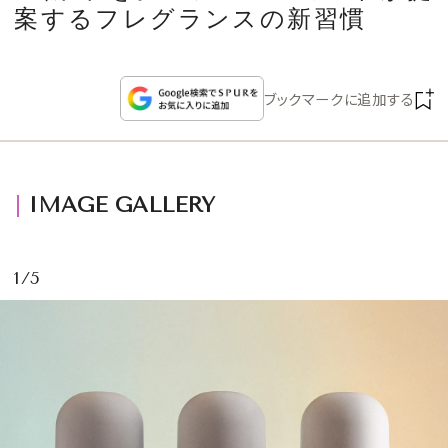
CULTURE
案するフレグランスの新習慣
CELEBRITY
ブックマークに追加する
COLLECTION
WEDDING
IMAGE GALLERY
FORTUNE
1/5
SDGs
MAGAZINE