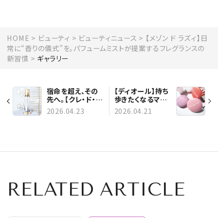
HOME
ビューティ
ビューティニュース
【メゾン ド ラズィ】日
常に“香りの儀式”を。パフュームミストが提案するフレグランスの
新習慣
ギャラリー
宿命を超え、その
【ディオール】持ち
先へ。【クレ・ド・ポ
歩きたくなるマル
ー ボーテ】新美白
チクリーム、「ル
2026.04.23
2026.04.21
美容液が示すブラ
ボーム」が限定デ
イトニングケアの
ザインに
可能性
RELATED ARTICLE