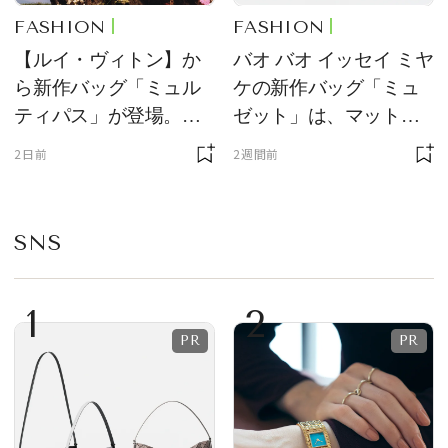
FASHION
FASHION
【ルイ・ヴィトン】か
バオ バオ イッセイ ミヤ
ら新作バッグ「ミュル
ケの新作バッグ「ミュ
ティパス」が登場。ミ
ゼット」は、マットな
ニサイズもラインナッ
質感が魅力！
2日前
2週間前
プ
SNS
1
2