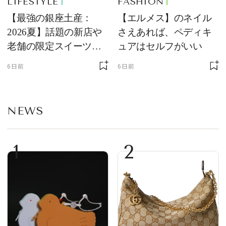
LIFESTYLE
FASHION
【最強の銀座土産：
【エルメス】のネイル
2026夏】話題の新店や
さえあれば、ペディキ
老舗の限定スイーツを
ュアはセルフがいい
ゲット【＃SPURおやつ
6日前
6日前
部トピックス】
NEWS
1
2