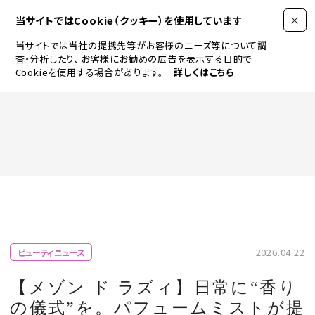
当サイトではCookie（クッキー）を使用しています
当サイトでは当社の提携先等がお客様のニーズ等について調
査・分析したり、
お客様にお勧めの広告を表示する目的で
Cookieを使用する場合があります。
詳しくはこちら
FASHION
BEAUTY
ログイン
JEWELRY & WATCH
2026.04.22
ビューティニュース
LIFESTYLE
【メゾン ド ラズィ】日常に“香り
の儀式”を。パフュームミストが提