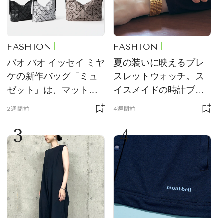
FASHION
FASHION
バオ バオ イッセイ ミヤ
夏の装いに映えるブレ
ケの新作バッグ「ミュ
スレットウォッチ。ス
ゼット」は、マットな
イスメイドの時計ブラ
質感が魅力！
ンド【フレデリック・
2週間前
4週間前
コンスタント】の新作
3
4
をレビュー。【それい
け！ 良品ハンター】