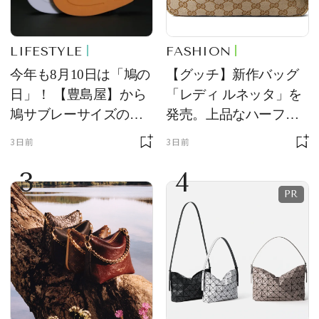
LIFESTYLE
FASHION
今年も8月10日は「鳩の
【グッチ】新作バッグ
日」！ 【豊島屋】から
「レディ ルネッタ」を
鳩サブレーサイズのポ
発売。上品なハーフム
ーチ「はとっこ」を限
ーン型がスタイリング
3日前
3日前
定販売
のアクセントに
3
4