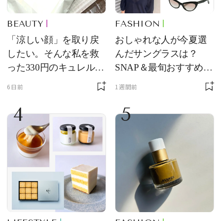
BEAUTY
FASHION
「涼しい顔」を取り戻
おしゃれな人が今夏選
したい。そんな私を救
んだサングラスは？
った330円のキュレル名
SNAP＆最旬おすすめサ
品
ングラス10選
6日前
1週間前
4
5