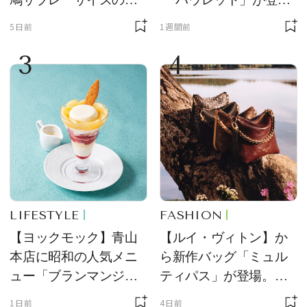
ーチ「はとっこ」を限
場！ デザイン性と収納
5日前
1週間前
定販売
力を両立
3
4
LIFESTYLE
FASHION
【ヨックモック】青山
【ルイ・ヴィトン】か
本店に昭和の人気メニ
ら新作バッグ「ミュル
ュー「ブランマンジ
ティパス」が登場。ミ
ェ」「ダックワーズ」
ニサイズもラインナッ
1日前
4日前