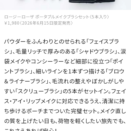
ロージーローザ ポータブルメイクブラシセット〈5本入り〉
￥1,980〈2026年6月15日限定発売〉
MAGAZINE
パウダーをふんわりとのせられる「フェイスブラ
SPUR 2026 JULY
シ」、毛量リッチで厚みのある「シャドウブラシ」、涙
2026年9月号
袋メイクやコンシーラーなど細部に役立つ「ポイ
2026-07-23発売
ントブラシ」、細いラインを1本ずつ描ける「ブロウ
＆ライナーブラシ」、毛流れの整えやぼかしがしや
最新号を試し読み
すい「スクリューブラシ」の5本がセットイン。フェイ
ス・アイ・リップメイクに対応できるうえ、清潔に持
ち歩けるポーチまでついた完璧セット。メイク直し
の質を上げたい日も、荷物を軽くしたい旅先でも、
これさえあれば安心！