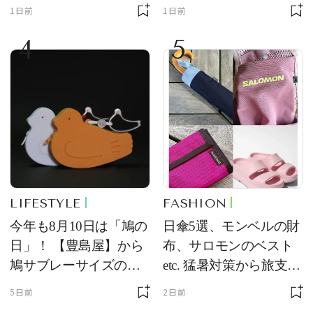
ー作の現場写真に反響
を初公開！ 本当に使え
1日前
1日前
る常備薬＆必携アイテ
4
5
ム
LIFESTYLE
FASHION
今年も8月10日は「鳩の
日傘5選、モンベルの財
日」！ 【豊島屋】から
布、サロモンのベスト
鳩サブレーサイズのポ
etc. 猛暑対策から旅支度
ーチ「はとっこ」を限
まで！ ｜今週の人気記
5日前
2日前
定販売
事TOP5