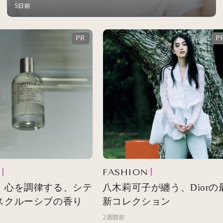
5日前
FASHION
 心を調律する、シテ
八木莉可子が纏う、Diorの最
スクルーシブの香り
新コレクション
2週間前