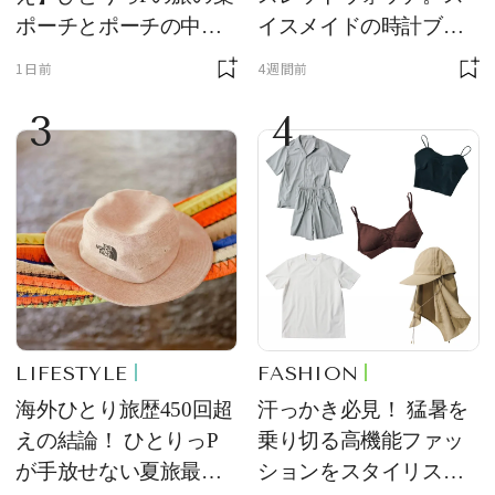
ポーチとポーチの中身
イスメイドの時計ブラ
を初公開！ 本当に使え
ンド【フレデリック・
1日前
4週間前
る常備薬＆必携アイテ
コンスタント】の新作
3
4
ム
をレビュー。【それい
け！ 良品ハンター】
LIFESTYLE
FASHION
海外ひとり旅歴450回超
汗っかき必見！ 猛暑を
えの結論！ ひとりっP
乗り切る高機能ファッ
が手放せない夏旅最強
ションをスタイリスト