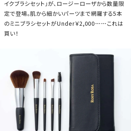
イクブラシセット」が、ロージーローザから数量限
会員登録
定で登場。肌から細かいパーツまで網羅する5本
Log in or Sign up
のミニブラシセットがUnder￥2,000……これは
買い！
SPUR読者のためのメンバーシッププログラム
「The SPUR Club」。
便利な機能と特典を無料で楽し
めます。
ログイン・新規会員登録
FOLLOW US