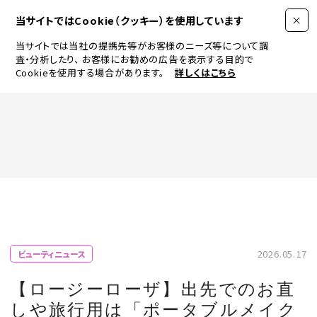
当サイトではCookie（クッキー）を使用しています
当サイトでは当社の提携先等がお客様のニーズ等について調
査・分析したり、
お客様にお勧めの広告を表示する目的で
Cookieを使用する場合があります。
詳しくはこちら
FASHION
BEAUTY
ログイン
JEWELRY & WATCH
2026.05.17
ビューティニュース
LIFESTYLE
【ロージーローザ】出先でのお直
しや旅行用は「ポータブルメイク