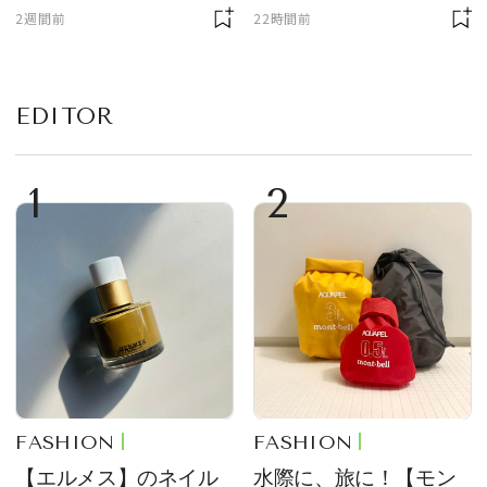
ギア５選
が厳選
2週間前
22時間前
EDITOR
1
2
FASHION
FASHION
【エルメス】のネイル
水際に、旅に！【モン