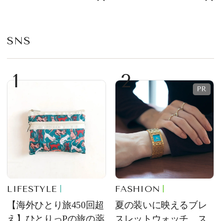
が限定復活！ 現代的で
プ
華やかなデザートとし
て登場
SNS
1
2
LIFESTYLE
FASHION
【海外ひとり旅450回超
夏の装いに映えるブレ
え】ひとりっPの旅の薬
スレットウォッチ。ス