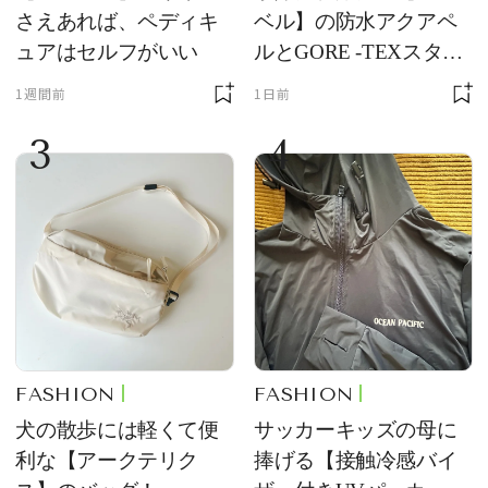
さえあれば、ペディキ
ベル】の防水アクアペ
ュアはセルフがいい
ルとGORE -TEXスタッ
フバッグが優秀すぎる
1週間前
1日前
3
4
FASHION
FASHION
犬の散歩には軽くて便
サッカーキッズの母に
利な【アークテリク
捧げる【接触冷感バイ