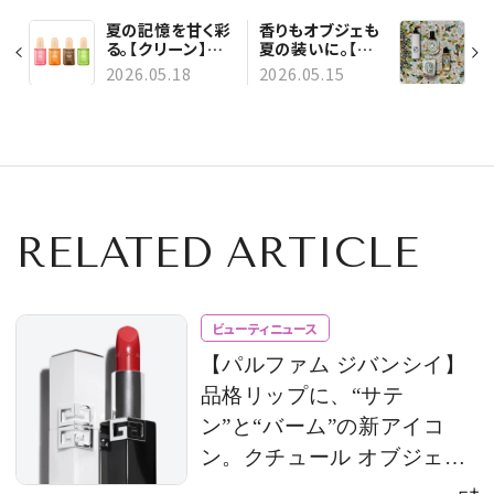
夏の記憶を甘く彩
香りもオブジェも
る。【クリーン】ア
夏の装いに。【ディ
イスキャンディー
プティック】限定
2026.05.18
2026.05.15
みたいな「ヘア＆
コレクション「ウォ
ボディパフューム
ーターガーデン」
ミスト」が数量限
が到着
定でお目見え
RELATED ARTICLE
ビューティニュース
【パルファム ジバンシイ】
品格リップに、“サテ
ン”と“バーム”の新アイコ
ン。クチュール オブジェの
ようなケースにも惚れ惚れ