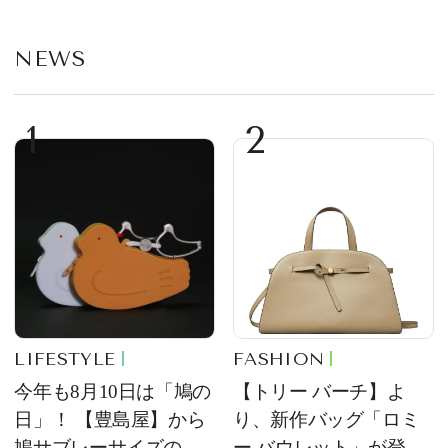
NEWS
1
2
LIFESTYLE
FASHION
今年も8月10日は「鳩の
【トリー バーチ】よ
日」！ 【豊島屋】から
り、新作バッグ「ロミ
鳩サブレーサイズのポ
ー バウレット」が登