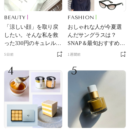
BEAUTY
FASHION
「涼しい顔」を取り戻
おしゃれな人が今夏選
したい。そんな私を救
んだサングラスは？
った330円のキュレル名
SNAP＆最旬おすすめサ
品
ングラス10選
5日前
1週間前
4
5