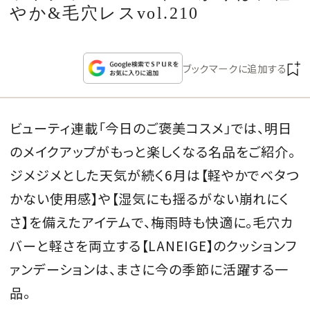
CULTURE
やか&毛穴レスvol.210
CELEBRITY
ブックマークに追加する
COLLECTION
ビューティ連載「今日のご褒美コスメ」では、明日
WEDDING
のメイクアップがもっと楽しくなる名品をご紹介。
FORTUNE
ジメジメとした天気が続く6月は【軽やかでベタつ
かない使用感】や【湿気にも揺るがない崩れにく
SDGs
さ】を備えたアイテムで、梅雨時も快適に。毛穴カ
バーと軽さを両立する【LANEIGE】のクッションフ
MAGAZINE
ァンデーションは、まさに今の季節に活躍する一
品。