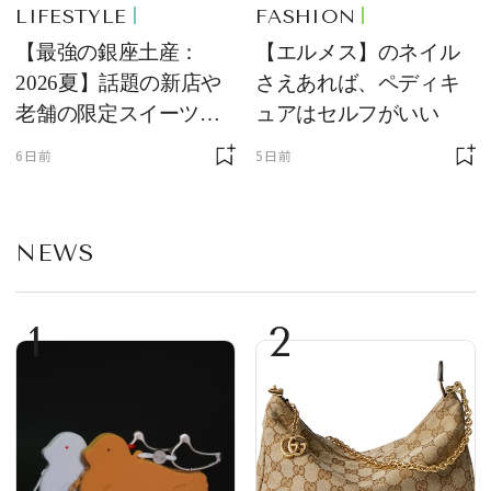
LIFESTYLE
FASHION
【最強の銀座土産：
【エルメス】のネイル
2026夏】話題の新店や
さえあれば、ペディキ
老舗の限定スイーツを
ュアはセルフがいい
ゲット【＃SPURおやつ
6日前
5日前
部トピックス】
NEWS
1
2