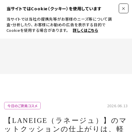
当サイトではCookie（クッキー）を使用しています
当サイトでは当社の提携先等がお客様のニーズ等について調
査・分析したり、
お客様にお勧めの広告を表示する目的で
Cookieを使用する場合があります。
詳しくはこちら
FASHION
BEAUTY
ログイン
JEWELRY & WATCH
2026.06.13
今日のご褒美コスメ
LIFESTYLE
【LANEIGE（ラネージュ）】のマ
ットクッションの仕上がりは、軽