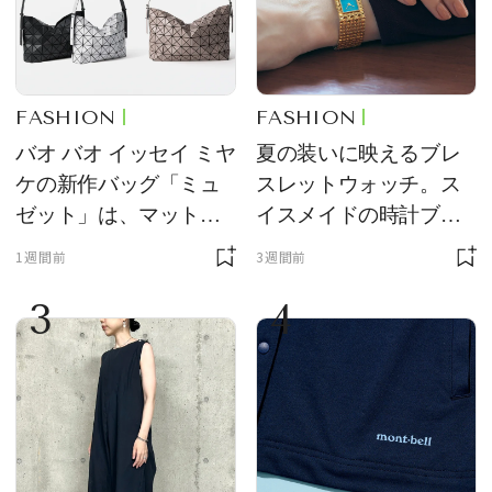
FASHION
FASHION
バオ バオ イッセイ ミヤ
夏の装いに映えるブレ
ケの新作バッグ「ミュ
スレットウォッチ。ス
ゼット」は、マットな
イスメイドの時計ブラ
質感が魅力！
ンド【フレデリック・
1週間前
3週間前
コンスタント】の新作
3
4
をレビュー。【それい
け！ 良品ハンター】