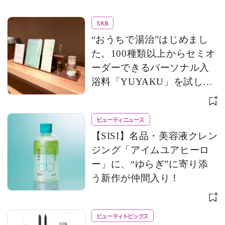
SKB
“おうちで湯治”はじめまし
た。100種類以上からセミオ
ーダーできるパーソナル入
浴料「YUYAKU」を試して
みた！
ビューティニュース
【SISI】名品・美容液クレン
ジング「アイムユアヒーロ
ー」に、“ゆらぎ”に寄り添
う新作が仲間入り！
ビューティトピックス