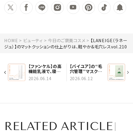
HOME
ビューティ
今日のご褒美コスメ
【LANEIGE（ラネー
ジュ）】のマットクッションの仕上がりは、軽やか&毛穴レスvol.210
【ファンケル】の高
【バイユア】の“毛
機能乳液で、寝不
穴管理”マスクで、
足の日もブレない
皮脂ゆらぎをケア
2026.06.14
2026.06.12
肌へ vol.211
vol.209
RELATED ARTICLE