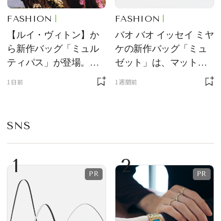
FASHION
FASHION
【ルイ・ヴィトン】か
バオ バオ イッセイ ミヤ
ら新作バッグ「ミュル
ケの新作バッグ「ミュ
ティパス」が登場。ミ
ゼット」は、マットな
ニサイズもラインナッ
質感が魅力！
1日前
1週間前
プ
SNS
1
2