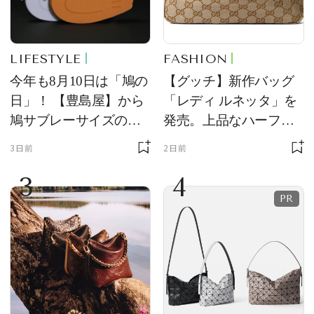
LIFESTYLE
FASHION
今年も8月10日は「鳩の
【グッチ】新作バッグ
日」！ 【豊島屋】から
「レディ ルネッタ」を
鳩サブレーサイズのポ
発売。上品なハーフム
ーチ「はとっこ」を限
ーン型がスタイリング
3日前
2日前
定販売
のアクセントに
3
4