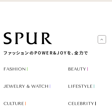
ファッションのPOWER&JOYを、全力で
FASHION
BEAUTY
JEWELRY & WATCH
LIFESTYLE
CULTURE
CELEBRITY