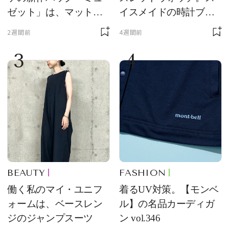
ゼット」は、マットな
イスメイドの時計ブラ
質感が魅力！
ンド【フレデリック・
2週間前
4週間前
コンスタント】の新作
3
4
をレビュー。【それい
け！ 良品ハンター】
BEAUTY
FASHION
働く私のマイ・ユニフ
着るUV対策。【モンベ
ォームは、ベースレン
ル】の名品カーディガ
ジのジャンプスーツ
ン vol.346