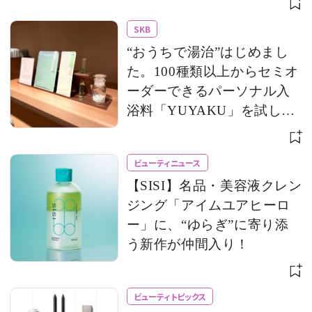
アップ
SKB
“おうちで湯治”はじめまし
た。100種類以上からセミオ
ーダーできるパーソナル入
浴料「YUYAKU」を試して
みた！
ビューティニュース
【SISI】名品・美容液クレン
ジング「アイムユアヒーロ
ー」に、“ゆらぎ”に寄り添
う新作が仲間入り！
ビューティトピックス