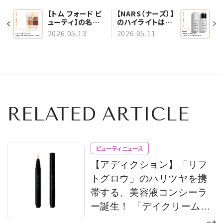
【トム フォード ビ
【NARS（ナーズ）】
ューティ】の名品
のハイライトは、
アイシャドウで、目
ひと塗りで濡れツ
2026.05.13
2026.05.11
元にツヤと立体感
ヤ&美肌を演出
をvol.180
vol.178
RELATED ARTICLE
ビューティニュース
【アディクション】「リフ
トグロウ」のハリツヤを携
帯する、美容液コンシーラ
ー誕生！ 「デイクリーム」
のモバイルサイズもライン