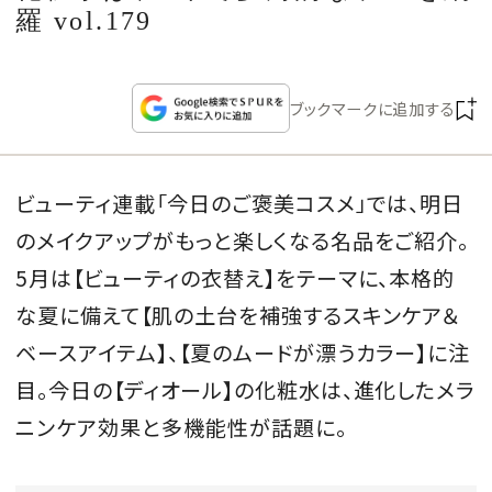
CULTURE
羅 vol.179
CELEBRITY
ブックマークに追加する
COLLECTION
ビューティ連載「今日のご褒美コスメ」では、明日
WEDDING
のメイクアップがもっと楽しくなる名品をご紹介。
FORTUNE
5月は【ビューティの衣替え】をテーマに、本格的
な夏に備えて【肌の土台を補強するスキンケア＆
SDGs
ベースアイテム】、【夏のムードが漂うカラー】に注
目。今日の【ディオール】の化粧水は、進化したメラ
MAGAZINE
ニンケア効果と多機能性が話題に。