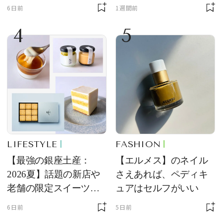
品
ングラス10選
6日前
1週間前
4
5
LIFESTYLE
FASHION
【最強の銀座土産：
【エルメス】のネイル
2026夏】話題の新店や
さえあれば、ペディキ
老舗の限定スイーツを
ュアはセルフがいい
ゲット【＃SPURおやつ
6日前
5日前
部トピックス】