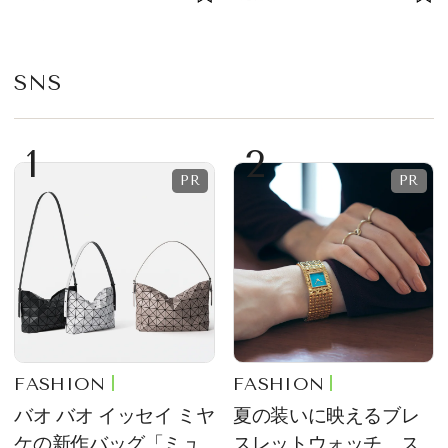
プ
SNS
1
2
FASHION
FASHION
バオ バオ イッセイ ミヤ
夏の装いに映えるブレ
ケの新作バッグ「ミュ
スレットウォッチ。ス