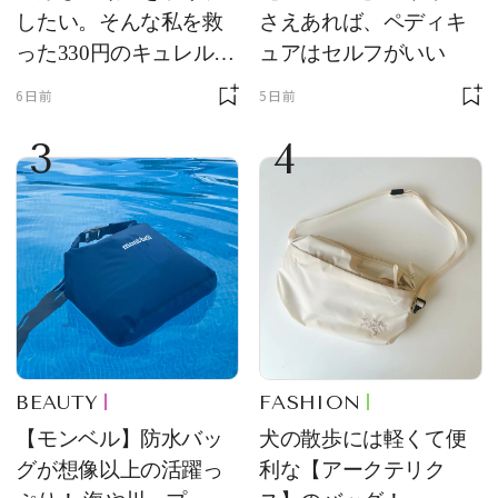
したい。そんな私を救
さえあれば、ペディキ
った330円のキュレル名
ュアはセルフがいい
品
6日前
5日前
3
4
BEAUTY
FASHION
【モンベル】防水バッ
犬の散歩には軽くて便
グが想像以上の活躍っ
利な【アークテリク