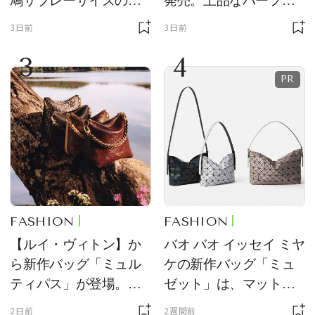
鳩サブレーサイズのポ
発売。上品なハーフム
ーチ「はとっこ」を限
ーン型がスタイリング
3日前
3日前
定販売
のアクセントに
3
4
FASHION
FASHION
【ルイ・ヴィトン】か
バオ バオ イッセイ ミヤ
ら新作バッグ「ミュル
ケの新作バッグ「ミュ
ティパス」が登場。ミ
ゼット」は、マットな
ニサイズもラインナッ
質感が魅力！
2日前
2週間前