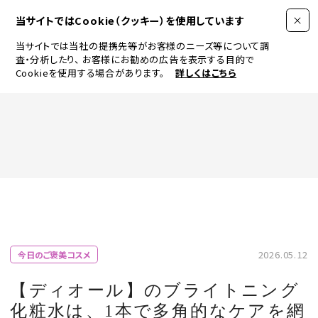
当サイトではCookie（クッキー）を使用しています
当サイトでは当社の提携先等がお客様のニーズ等について調
査・分析したり、
お客様にお勧めの広告を表示する目的で
Cookieを使用する場合があります。
詳しくはこちら
FASHION
BEAUTY
ログイン
JEWELRY & WATCH
2026.05.12
今日のご褒美コスメ
LIFESTYLE
【ディオール】のブライトニング
化粧水は、1本で多角的なケアを網