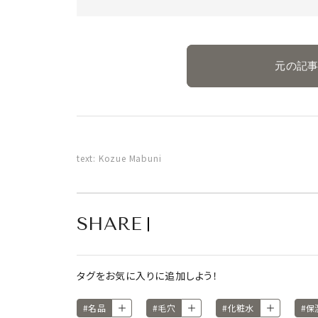
元の記
text: Kozue Mabuni
SHARE
タグをお気に入りに追加しよう！
#名品
#毛穴
#化粧水
#保