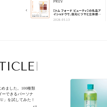
PREV
【トム フォード ビューティ】の名品ア
イシャドウで、目元にツヤと立体感を
vol.180
2026.05.13
TICLE
じめました。100種類
ダーできるパーソナ
KU」を試してみた！