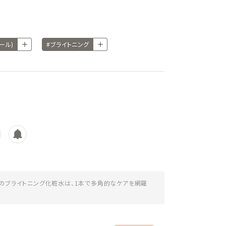
オール)
#ブライトニング
】のブライトニング化粧水は、1本で多角的なケアを網羅