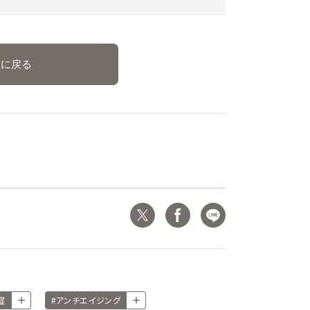
事に戻る
湿
#アンチエイジング