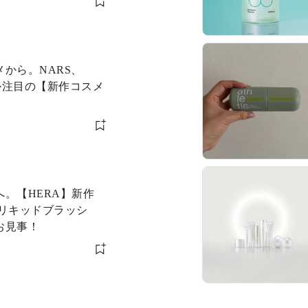
から。NARS、
ほか注目の【新作コスメ
。【HERA】新作
 リキッドブラッシ
お見事！