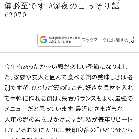
CULTURE
備必至です #深夜のこっそり話
#2070
CELEBRITY
ブックマークに追加する
COLLECTION
WEDDING
今年もあったか〜い鍋が恋しい季節になりまし
た。家族や友人と囲んで食べる鍋の美味しさは格
FORTUNE
別ですが、ひとりご飯の時こそ、好きな具材を入れ
SDGs
て手軽に作れる鍋は、栄養バランスもよく、最強の
メニューだと思っています。最近はさまざまな一
MAGAZINE
人用の鍋の素を見かけますが、私が毎年リピート
しているお気に入りは、無印良品の「ひとり分から