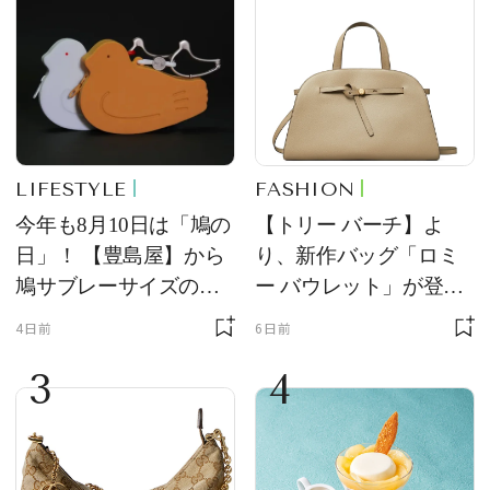
LIFESTYLE
FASHION
今年も8月10日は「鳩の
【トリー バーチ】よ
日」！ 【豊島屋】から
り、新作バッグ「ロミ
鳩サブレーサイズのポ
ー バウレット」が登
ーチ「はとっこ」を限
場！ デザイン性と収納
4日前
6日前
定販売
力を両立
3
4