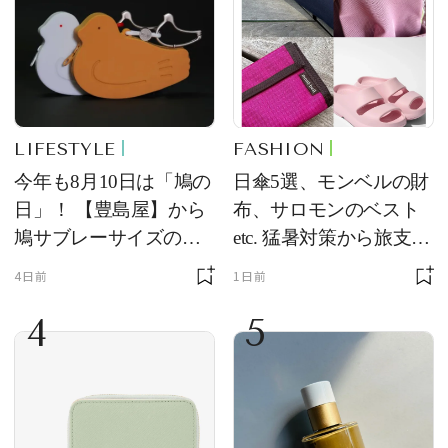
LIFESTYLE
FASHION
今年も8月10日は「鳩の
日傘5選、モンベルの財
日」！ 【豊島屋】から
布、サロモンのベスト
鳩サブレーサイズのポ
etc. 猛暑対策から旅支度
ーチ「はとっこ」を限
まで！ ｜今週の人気記
4日前
1日前
定販売
事TOP5
4
5