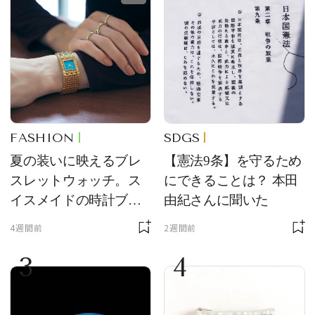
FASHION
SDGS
夏の装いに映えるブレ
【憲法9条】を守るため
スレットウォッチ。ス
にできることは？ 本田
イスメイドの時計ブラ
由紀さんに聞いた
ンド【フレデリック・
4週間前
2週間前
コンスタント】の新作
3
4
をレビュー。【それい
け！ 良品ハンター】