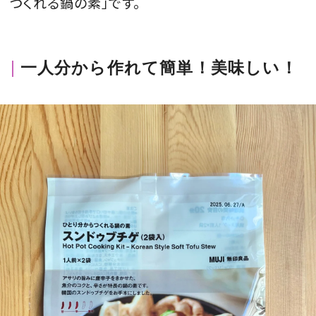
つくれる鍋の素」です。
会員登録
Log in or Sign up
一人分から作れて簡単！美味しい！
SPUR読者のためのメンバーシッププログラム
「The SPUR Club」。
便利な機能と特典を無料で楽し
めます。
ログイン・新規会員登録
FOLLOW US