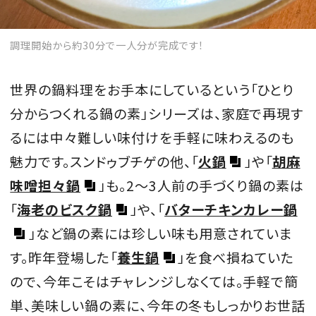
調理開始から約30分で一人分が完成です！
世界の鍋料理をお手本にしているという「ひとり
分からつくれる鍋の素」シリーズは、家庭で再現す
るには中々難しい味付けを手軽に味わえるのも
魅力です。スンドゥブチゲの他、「
火鍋
」や「
胡麻
味噌担々鍋
」も。2〜3人前の手づくり鍋の素は
「
海老のビスク鍋
」や、「
バターチキンカレー鍋
」など鍋の素には珍しい味も用意されていま
す。昨年登場した「
養生鍋
」を食べ損ねていた
ので、今年こそはチャレンジしなくては。手軽で簡
単、美味しい鍋の素に、今年の冬もしっかりお世話