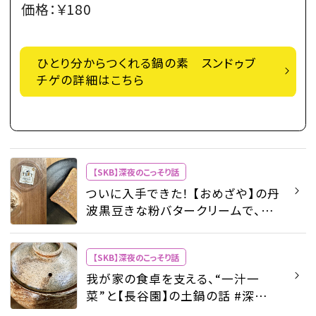
価格：￥180
ひとり分からつくれる鍋の素 スンドゥブ
チゲの詳細はこちら
【SKB】深夜のこっそり話
ついに入手できた！ 【おめざや】の丹
波黒豆きな粉バタークリームで、朝
食時間の充実度が格段にアップ #
深夜のこっそり話 #2065 - 【SKB】
【SKB】深夜のこっそり話
深夜のこっそり話 - ビューティ |
SPUR
我が家の食卓を支える、“一汁一
菜”と【長谷園】の土鍋の話 #深夜の
こっそり話 #2041 - 【SKB】深夜のこ