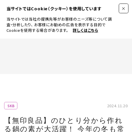
当サイトではCookie（クッキー）を使用しています
当サイトでは当社の提携先等がお客様のニーズ等について調
査・分析したり、
お客様にお勧めの広告を表示する目的で
Cookieを使用する場合があります。
詳しくはこちら
FASHION
BEAUTY
ログイン
JEWELRY & WATCH
2024.11.20
SKB
LIFESTYLE
【無印良品】のひとり分から作れ
る鍋の素が大活躍！ 今年の冬も常