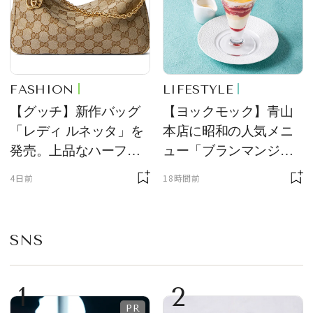
FASHION
LIFESTYLE
【グッチ】新作バッグ
【ヨックモック】青山
「レディ ルネッタ」を
本店に昭和の人気メニ
発売。上品なハーフム
ュー「ブランマンジ
ーン型がスタイリング
ェ」「ダックワーズ」
4日前
18時間前
のアクセントに
が限定復活！ 現代的で
華やかなデザートとし
て登場
SNS
1
2