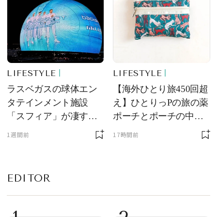
LIFESTYLE
LIFESTYLE
ラスベガスの球体エン
【海外ひとり旅450回超
タテインメント施設
え】ひとりっPの旅の薬
「スフィア」が凄すぎ
ポーチとポーチの中身
た！ ひとりっPが大後
を初公開！ 本当に使え
1週間前
17時間前
悔した理由とは！？
る常備薬＆必携アイテ
ム
EDITOR