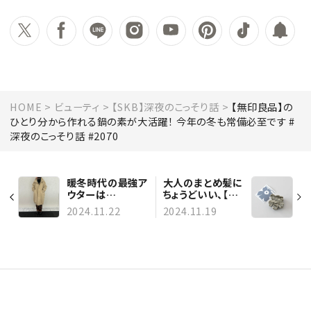
HOME
ビューティ
【SKB】深夜のこっそり話
【無印良品】の
ひとり分から作れる鍋の素が大活躍！ 今年の冬も常備必至です #
深夜のこっそり話 #2070
暖冬時代の最強ア
大人のまとめ髪に
ウターは
ちょうどいい、【マ
【HYKE（ハイク）】
リメッコ】のヘア
2024.11.22
2024.11.19
のフィールドコー
クリップ #深夜の
トです！ #深夜の
こっそり話 #2069
こっそり話 #2071