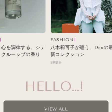
FASHION
心を調律する、シテ
八木莉可子が纏う、Diorの最
クルーシブの香り
新コレクション
2週間前
HELLO…!
VIEW ALL