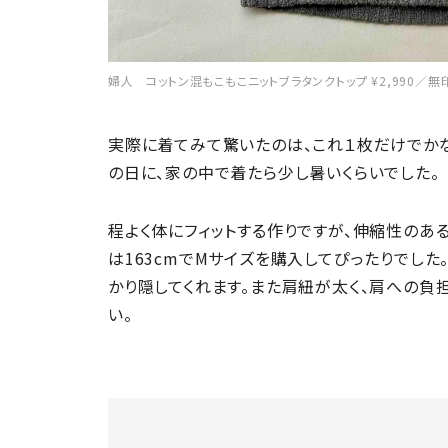
婦人 コットン混もこもこニットブラタンクトップ ¥2,990／無
実際に着てみて驚いたのは、これ１枚だけでかな
の日に、家の中で着たら少し暑いくらいでした。
程よく体にフィットする作りですが、伸縮性のあ
は163cmでMサイズを購入してぴったりでした
かり隠してくれます。また肩紐が太く、肩への負
い。