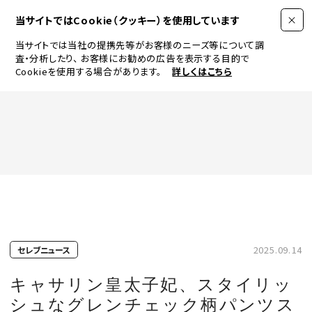
当サイトではCookie（クッキー）を使用しています
当サイトでは当社の提携先等がお客様のニーズ等について調
査・分析したり、
お客様にお勧めの広告を表示する目的で
Cookieを使用する場合があります。
詳しくはこちら
FASHION
BEAUTY
ログイン
JEWELRY & WATCH
2025.09.14
セレブニュース
LIFESTYLE
キャサリン皇太子妃、スタイリッ
シュなグレンチェック柄パンツス