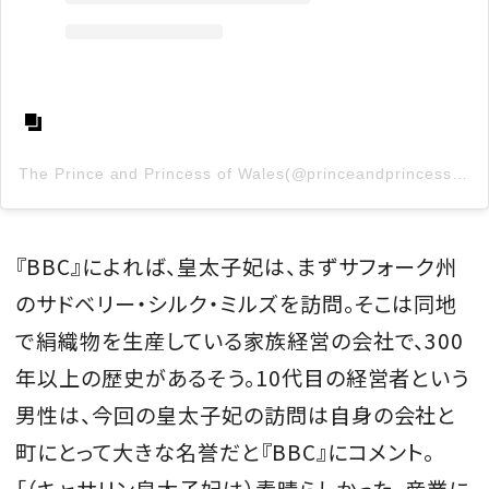
The Prince and Princess of Wales(@princeandprincessofwales)がシェアした投稿
『BBC』によれば、皇太子妃は、まずサフォーク州
のサドベリー・シルク・ミルズを訪問。そこは同地
で絹織物を生産している家族経営の会社で、300
年以上の歴史があるそう。10代目の経営者という
男性は、今回の皇太子妃の訪問は自身の会社と
町にとって大きな名誉だと『BBC』にコメント。
「（キャサリン皇太子妃は）素晴らしかった。産業に