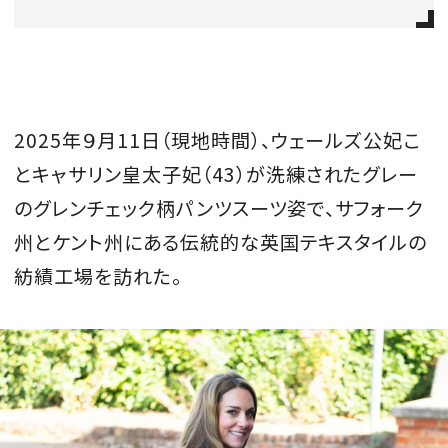
会員登録
Log in or Sign up
SPUR読者のためのメンバーシッププログラム
2025年９月11日（現地時間）、ウェールズ公妃こ
「The SPUR Club」。
便利な機能と特典を無料で楽し
とキャサリン皇太子妃（43）が洗練されたグレー
めます。
のグレンチェック柄パンツスーツ姿で、サフォーク
ログイン・新規会員登録
州とケント州にある伝統的な英国テキスタイルの
紡績工場を訪れた。
FOLLOW US