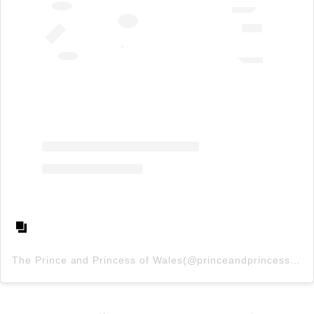
The Prince and Princess of Wales(@princeandprincessofwales)がシェアした投稿