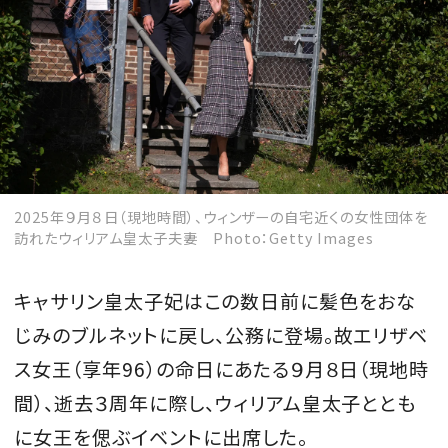
2025年９月８日（現地時間）、ウィンザーの自宅近くの女性団体を
訪れたウィリアム皇太子夫妻 Photo：Getty Images
キャサリン皇太子妃はこの数日前に髪色をおな
じみのブルネットに戻し、公務に登場。故エリザベ
ス女王（享年96）の命日にあたる９月８日（現地時
間）、逝去３周年に際し、ウィリアム皇太子ととも
に女王を偲ぶイベントに出席した。