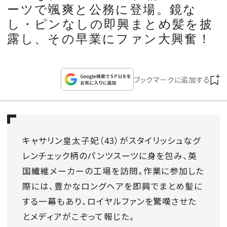
CULTURE
ーツで颯爽と公務に登場。鏡な
し・ピンなしの即興まとめ髪を披
CELEBRITY
露し、その早業にファン大興奮！
COLLECTION
ブックマークに追加する
WEDDING
FORTUNE
キャサリン皇太子妃（43）がスタイリッシュなグ
レンチェック柄のパンツスーツに身を包み、英
SDGs
国繊維メーカーの工場を訪問。作業に参加した
際には、豊かなロングヘアを即興でまとめ髪に
MAGAZINE
する一幕もあり、ロイヤルファンを驚嘆させた
とメディアがこぞって報じた。