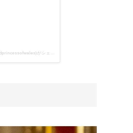
The Prince and Princess of Wales(@princeandprincessofwales)がシェアした投稿