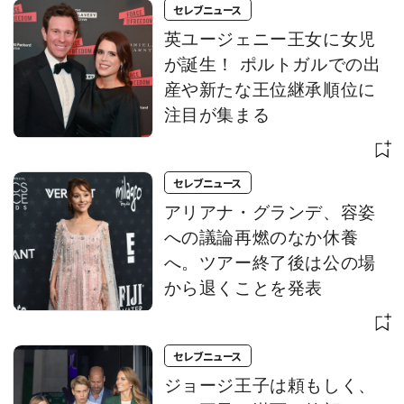
セレブニュース
英ユージェニー王女に女児
が誕生！ ポルトガルでの出
産や新たな王位継承順位に
注目が集まる
セレブニュース
アリアナ・グランデ、容姿
への議論再燃のなか休養
へ。ツアー終了後は公の場
から退くことを発表
セレブニュース
ジョージ王子は頼もしく、