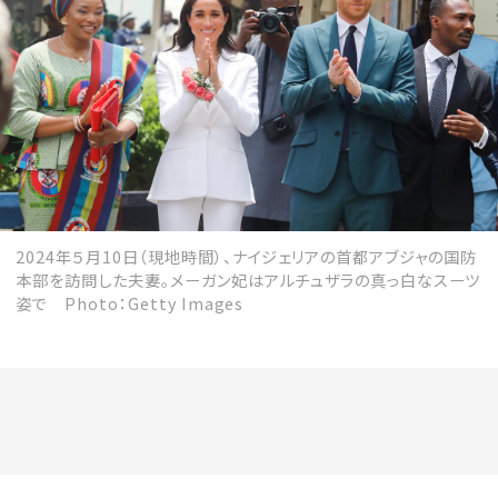
会員登録
Log in or Sign up
SPUR読者のためのメンバーシッププログラム
「The SPUR Club」。
便利な機能と特典を無料で楽し
めます。
ログイン・新規会員登録
2024年５月10日（現地時間）、ナイジェリアの首都アブジャの国防
本部を訪問した夫妻。メーガン妃はアルチュザラの真っ白なスーツ
姿で Photo：Getty Images
FOLLOW US