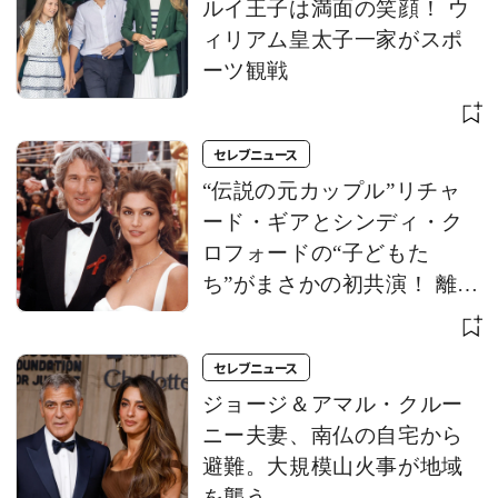
ルイ王子は満面の笑顔！ ウ
ィリアム皇太子一家がスポ
ーツ観戦
セレブニュース
“伝説の元カップル”リチャ
ード・ギアとシンディ・ク
ロフォードの“子どもた
ち”がまさかの初共演！ 離婚
から約30年、次世代スター
の巡り合わせに注目
セレブニュース
ジョージ＆アマル・クルー
ニー夫妻、南仏の自宅から
避難。大規模山火事が地域
を襲う