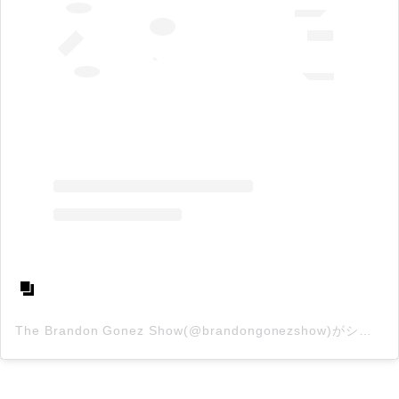
The Brandon Gonez Show(@brandongonezshow)がシェアした投稿