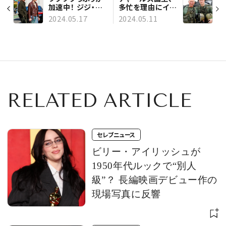
加速中！ ジジ・ハ
多忙を理由にイギ
ディッドとブラッド
リス滞在中のヘン
2024.05.17
2024.05.11
リー・クーパー、テ
リー王子と面会せ
イラー・スウィフト
ず。同タイミングで
のパリ公演で熱烈
ウィリアム皇太子
キス
が陸軍航空隊の
大佐に就任するこ
とを発表
RELATED ARTICLE
セレブニュース
ビリー・アイリッシュが
1950年代ルックで“別人
級”？ 長編映画デビュー作の
現場写真に反響