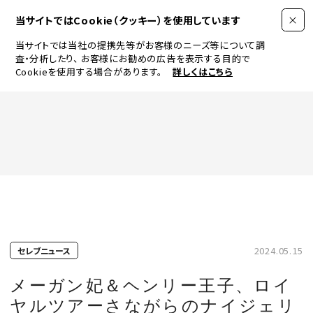
当サイトではCookie（クッキー）を使用しています
当サイトでは当社の提携先等がお客様のニーズ等について調
査・分析したり、
お客様にお勧めの広告を表示する目的で
Cookieを使用する場合があります。
詳しくはこちら
FASHION
BEAUTY
ログイン
JEWELRY & WATCH
2024.05.15
セレブニュース
LIFESTYLE
メーガン妃＆ヘンリー王子、ロイ
ヤルツアーさながらのナイジェリ