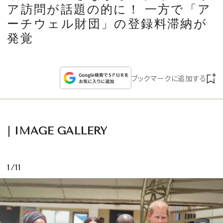
CULTURE
ア訪問が話題の的に！ 一方で「ア
ーチウェル財団」の登録料滞納が
CELEBRITY
発覚
COLLECTION
ブックマークに追加する
WEDDING
FORTUNE
IMAGE GALLERY
SDGs
1/11
MAGAZINE