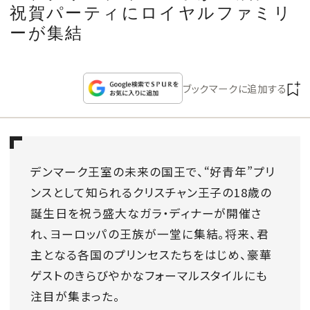
CULTURE
祝賀パーティにロイヤルファミリ
ーが集結
CELEBRITY
ブックマークに追加する
COLLECTION
WEDDING
デンマーク王室の未来の国王で、“好青年”プリ
FORTUNE
ンスとして知られるクリスチャン王子の18歳の
誕生日を祝う盛大なガラ・ディナーが開催さ
SDGs
れ、ヨーロッパの王族が一堂に集結。将来、君
主となる各国のプリンセスたちをはじめ、豪華
MAGAZINE
ゲストのきらびやかなフォーマルスタイルにも
注目が集まった。