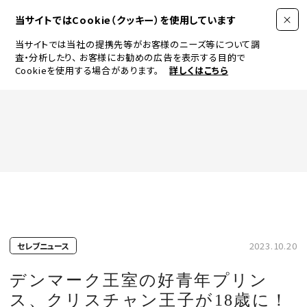
当サイトではCookie（クッキー）を使用しています
当サイトでは当社の提携先等がお客様のニーズ等について調
査・分析したり、
お客様にお勧めの広告を表示する目的で
Cookieを使用する場合があります。
詳しくはこちら
FASHION
BEAUTY
ログイン
JEWELRY & WATCH
2023.10.20
セレブニュース
LIFESTYLE
デンマーク王室の好青年プリン
ス、クリスチャン王子が18歳に！