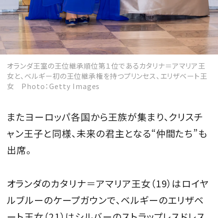
オランダ王室の王位継承順位第１位であるカタリナ＝アマリア王
女と、ベルギー初の王位継承権を持つプリンセス、エリザベート王
女 Photo：Getty Images
またヨーロッパ各国から王族が集まり、クリスチ
ャン王子と同様、未来の君主となる“仲間たち”も
出席。
オランダのカタリナ＝アマリア王女（19）はロイヤ
ルブルーのケープガウンで、ベルギーのエリザベ
ート王女（21）はシルバーのストラップレスドレス