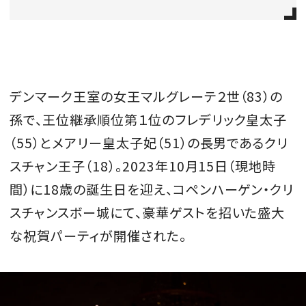
会員登録
Log in or Sign up
SPUR読者のためのメンバーシッププログラム
デンマーク王室の女王マルグレーテ２世（83）の
「The SPUR Club」。
便利な機能と特典を無料で楽し
孫で、王位継承順位第１位のフレデリック皇太子
めます。
（55）とメアリー皇太子妃（51）の長男であるクリ
ログイン・新規会員登録
スチャン王子（18）。2023年10月15日（現地時
間）に18歳の誕生日を迎え、コペンハーゲン・クリ
スチャンスボー城にて、豪華ゲストを招いた盛大
FOLLOW US
な祝賀パーティが開催された。