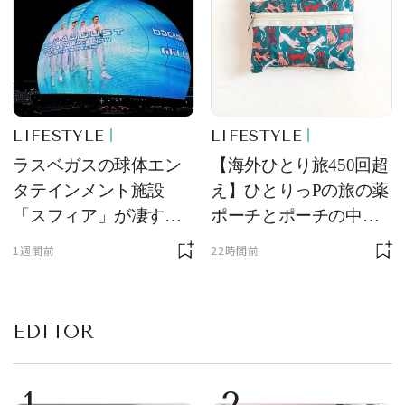
LIFESTYLE
LIFESTYLE
ラスベガスの球体エン
【海外ひとり旅450回超
タテインメント施設
え】ひとりっPの旅の薬
「スフィア」が凄すぎ
ポーチとポーチの中身
た！ ひとりっPが大後
を初公開！ 本当に使え
1週間前
22時間前
悔した理由とは！？
る常備薬＆必携アイテ
ム
EDITOR
1
2