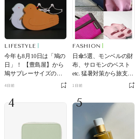
LIFESTYLE
FASHION
今年も8月10日は「鳩の
日傘5選、モンベルの財
日」！ 【豊島屋】から
布、サロモンのベスト
鳩サブレーサイズのポ
etc. 猛暑対策から旅支度
ーチ「はとっこ」を限
まで！ ｜今週の人気記
4日前
1日前
定販売
事TOP5
4
5