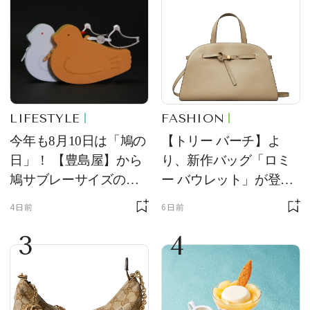
LIFESTYLE
FASHION
今年も8月10日は「鳩の
【トリー バーチ】よ
日」！ 【豊島屋】から
り、新作バッグ「ロミ
鳩サブレーサイズのポ
ー バウレット」が登
ーチ「はとっこ」を限
場！ デザイン性と収納
4日前
6日前
定販売
力を両立
3
4