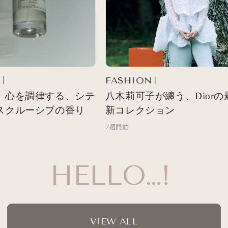
FASHION
 心を調律する、シテ
八木莉可子が纏う、Diorの最
スクルーシブの香り
新コレクション
2週間前
HELLO…!
VIEW ALL