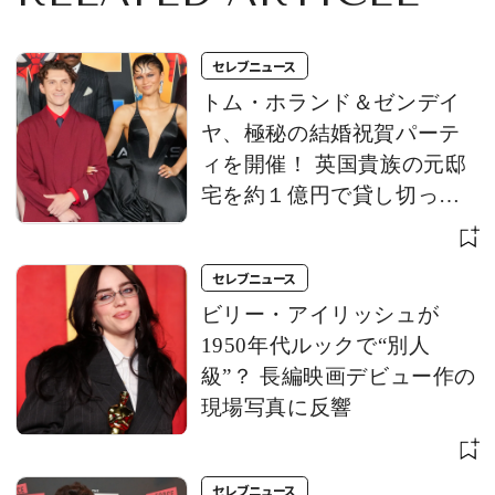
セレブニュース
トム・ホランド＆ゼンデイ
ヤ、極秘の結婚祝賀パーテ
ィを開催！ 英国貴族の元邸
宅を約１億円で貸し切っ
て、プライバシーを守り抜
く
セレブニュース
ビリー・アイリッシュが
1950年代ルックで“別人
級”？ 長編映画デビュー作の
現場写真に反響
セレブニュース