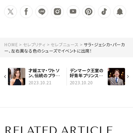
HOME
セレブリティ
セレブニュース
サラ・ジェシカ・パーカ
ー、左右異なる色のシューズでイベントに出席！
才媛エマ・ワトソ
デンマーク王室の
ン、伝統のブラッ
好青年プリンス、
クガウン姿で名門
クリスチャン王子
2023.10.21
2023.10.20
オックスフォード
が18歳に！ 祝賀
大学の入学式に現
パーティにロイヤ
れる
ルファミリーが集
結
RELATED ARTICLE