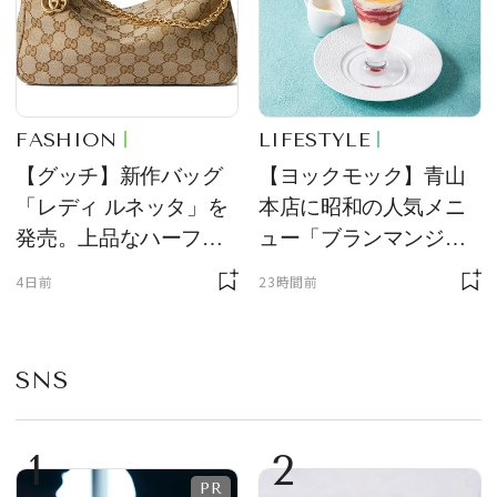
FASHION
LIFESTYLE
【グッチ】新作バッグ
【ヨックモック】青山
「レディ ルネッタ」を
本店に昭和の人気メニ
発売。上品なハーフム
ュー「ブランマンジ
ーン型がスタイリング
ェ」「ダックワーズ」
4日前
23時間前
のアクセントに
が限定復活！ 現代的で
華やかなデザートとし
て登場
SNS
1
2