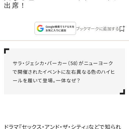
CULTURE
出席！
CELEBRITY
ブックマークに追加する
COLLECTION
WEDDING
サラ・ジェシカ・パーカー（58）がニューヨーク
で開催されたイベントに左右異なる色のハイヒ
FORTUNE
ールを履いて登場。一体なぜ？
SDGs
MAGAZINE
ドラマ『セックス・アンド・ザ・シティ』などで知られ