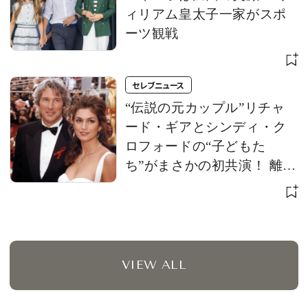
ィリアム皇太子一家がスポ
ーツ観戦
セレブニュース
“伝説の元カップル”リチャ
ード・ギアとシンディ・ク
ロフォードの“子どもた
ち”がまさかの初共演！ 離婚
から約30年、次世代スター
の巡り合わせに注目
VIEW ALL