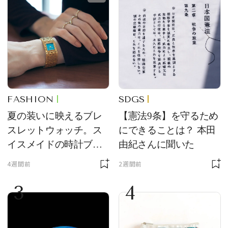
FASHION
SDGS
夏の装いに映えるブレ
【憲法9条】を守るため
スレットウォッチ。ス
にできることは？ 本田
イスメイドの時計ブラ
由紀さんに聞いた
ンド【フレデリック・
4週間前
2週間前
コンスタント】の新作
3
4
をレビュー。【それい
け！ 良品ハンター】