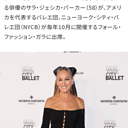
る俳優のサラ・ジェシカ・パーカー（58）が、アメリ
会員登録
カを代表するバレエ団、ニューヨーク・シティ・バ
Log in or Sign up
レエ団（NYCB）が毎年10月に開催するフォール・
SPUR読者のためのメンバーシッププログラム
ファッション・ガラに出席。
「The SPUR Club」。
便利な機能と特典を無料で楽し
めます。
ログイン・新規会員登録
FOLLOW US