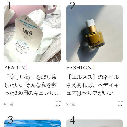
1
2
BEAUTY
FASHION
「涼しい顔」を取り戻
【エルメス】のネイル
したい。そんな私を救
さえあれば、ペディキ
った330円のキュレル名
ュアはセルフがいい
品
6日前
5日前
3
4