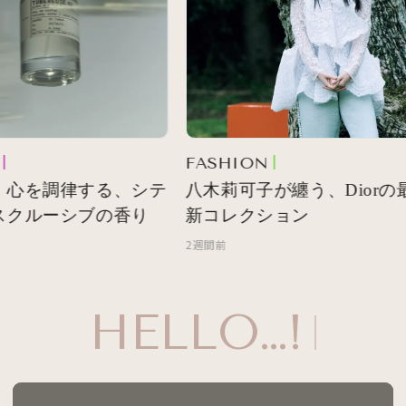
FASHION
 心を調律する、シテ
八木莉可子が纏う、Diorの最
クルーシブの香り
新コレクション
2週間前
HELLO…!