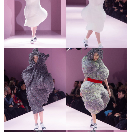
会員登録
Log in or Sign up
SPUR読者のためのメンバーシッププログラム
「The SPUR Club」。
便利な機能と特典を無料で楽し
めます。
ログイン・新規会員登録
FOLLOW US