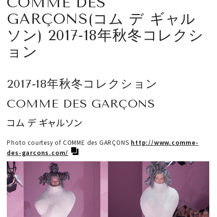
COMME DES
CULTURE
GARÇONS(コム デ ギャル
ソン) 2017-18年秋冬コレクシ
CELEBRITY
ョン
COLLECTION
2017-18年秋冬コレクション
WEDDING
COMME DES GARÇONS
FORTUNE
コム デ ギャルソン
Photo courtesy of COMME des GARÇONS
http://www.comme-
SDGs
des-garcons.com/
MAGAZINE