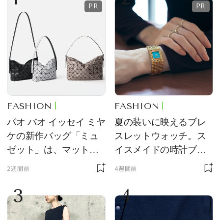
FASHION
FASHION
バオ バオ イッセイ ミヤ
夏の装いに映えるブレ
ケの新作バッグ「ミュ
スレットウォッチ。ス
ゼット」は、マットな
イスメイドの時計ブラ
質感が魅力！
ンド【フレデリック・
2週間前
4週間前
コンスタント】の新作
3
4
をレビュー。【それい
け！ 良品ハンター】