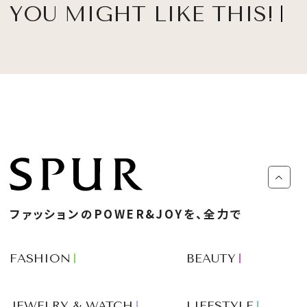
YOU MIGHT LIKE THIS!
ファッションのPOWER&JOYを、全力で
FASHION
BEAUTY
JEWELRY & WATCH
LIFESTYLE