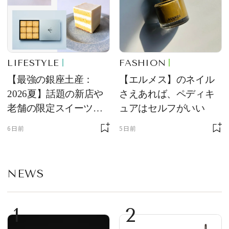
LIFESTYLE
FASHION
【最強の銀座土産：
【エルメス】のネイル
2026夏】話題の新店や
さえあれば、ペディキ
老舗の限定スイーツを
ュアはセルフがいい
ゲット【＃SPURおやつ
6日前
5日前
部トピックス】
NEWS
1
2