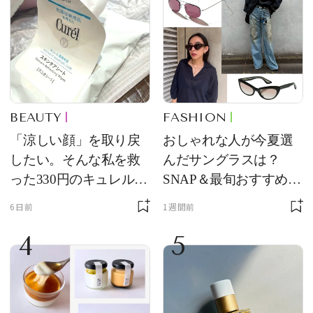
BEAUTY
FASHION
「涼しい顔」を取り戻
おしゃれな人が今夏選
したい。そんな私を救
んだサングラスは？
った330円のキュレル名
SNAP＆最旬おすすめサ
品
ングラス10選
6日前
1週間前
4
5