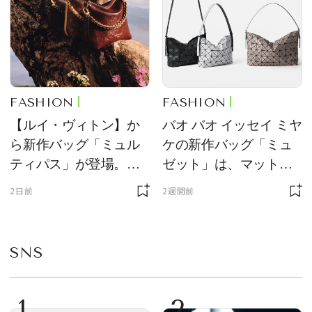
FASHION
FASHION
【ルイ・ヴィトン】か
バオ バオ イッセイ ミヤ
ら新作バッグ「ミュル
ケの新作バッグ「ミュ
ティパス」が登場。ミ
ゼット」は、マットな
ニサイズもラインナッ
質感が魅力！
2日前
2週間前
プ
SNS
1
2