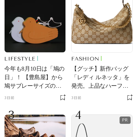
LIFESTYLE
FASHION
今年も8月10日は「鳩の
【グッチ】新作バッグ
日」！ 【豊島屋】から
「レディ ルネッタ」を
鳩サブレーサイズのポ
発売。上品なハーフム
ーチ「はとっこ」を限
ーン型がスタイリング
3日前
3日前
定販売
のアクセントに
3
4