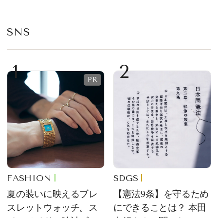
華やかなデザートとし
て登場
SNS
1
2
FASHION
SDGS
夏の装いに映えるブレ
【憲法9条】を守るため
スレットウォッチ。ス
にできることは？ 本田