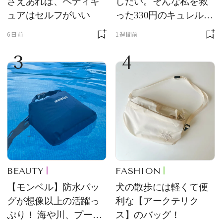
さえあれば、ペディキ
したい。そんな私を救
ュアはセルフがいい
った330円のキュレル名
品
6日前
1週間前
3
4
BEAUTY
FASHION
【モンベル】防水バッ
犬の散歩には軽くて便
グが想像以上の活躍っ
利な【アークテリク
ぷり！ 海や川、プール
ス】のバッグ！