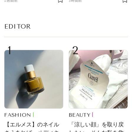
1週間前
3時間前
悔した理由とは！？
る常備薬＆必携アイテ
ム
EDITOR
1
2
FASHION
BEAUTY
【エルメス】のネイル
「涼しい顔」を取り戻