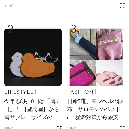
3日前
2
3
LIFESTYLE
FASHION
今年も8月10日は「鳩の
日傘5選、モンベルの財
日」！ 【豊島屋】から
布、サロモンのベスト
鳩サブレーサイズのポ
etc. 猛暑対策から旅支度
ーチ「はとっこ」を限
まで！ ｜今週の人気記
4日前
1日前