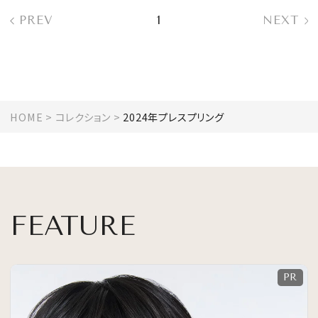
PREV
1
NEXT
会員登録
Log in or Sign up
SPUR読者のためのメンバーシッププログラム
「The SPUR Club」。
便利な機能と特典を無料で楽し
HOME
コレクション
2024年プレスプリング
めます。
ログイン・新規会員登録
FEATURE
FOLLOW US