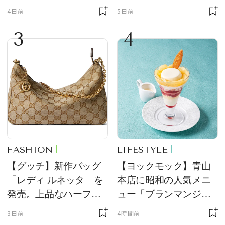
ーチ「はとっこ」を限
場！ デザイン性と収納
4日前
5日前
定販売
力を両立
3
4
FASHION
LIFESTYLE
【グッチ】新作バッグ
【ヨックモック】青山
「レディ ルネッタ」を
本店に昭和の人気メニ
発売。上品なハーフム
ュー「ブランマンジ
ーン型がスタイリング
ェ」「ダックワーズ」
3日前
4時間前
のアクセントに
が限定復活！ 現代的で