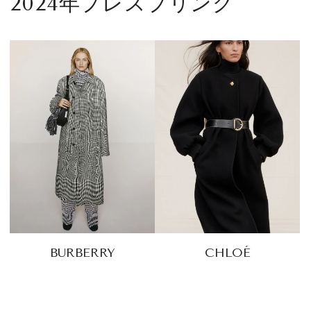
2024年プレスプリング
CULTURE
CELEBRITY
COLLECTION
WEDDING
FORTUNE
SDGs
BURBERRY
CHLOÉ
MAGAZINE