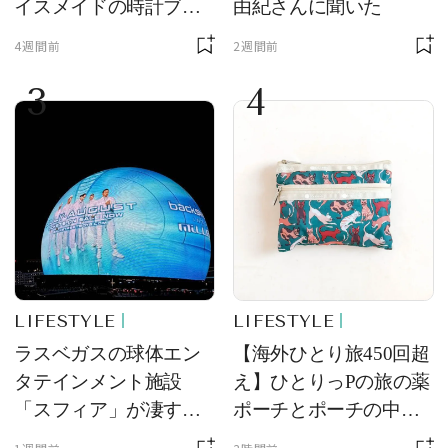
イスメイドの時計ブラ
由紀さんに聞いた
ンド【フレデリック・
4週間前
2週間前
コンスタント】の新作
3
4
をレビュー。【それい
け！ 良品ハンター】
LIFESTYLE
LIFESTYLE
ラスベガスの球体エン
【海外ひとり旅450回超
タテインメント施設
え】ひとりっPの旅の薬
「スフィア」が凄すぎ
ポーチとポーチの中身
た！ ひとりっPが大後
を初公開！ 本当に使え