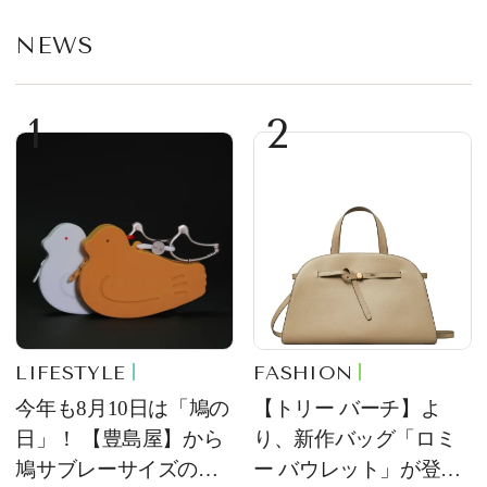
NEWS
1
2
LIFESTYLE
FASHION
今年も8月10日は「鳩の
【トリー バーチ】よ
日」！ 【豊島屋】から
り、新作バッグ「ロミ
鳩サブレーサイズのポ
ー バウレット」が登