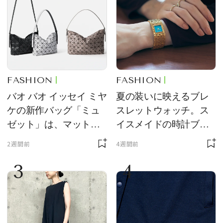
FASHION
FASHION
バオ バオ イッセイ ミヤ
夏の装いに映えるブレ
ケの新作バッグ「ミュ
スレットウォッチ。ス
ゼット」は、マットな
イスメイドの時計ブラ
質感が魅力！
ンド【フレデリック・
2週間前
4週間前
コンスタント】の新作
3
4
をレビュー。【それい
け！ 良品ハンター】