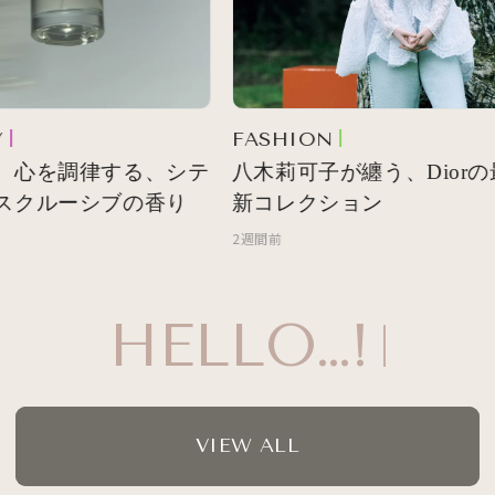
FASHION
 心を調律する、シテ
八木莉可子が纏う、Diorの最
スクルーシブの香り
新コレクション
2週間前
HELLO…!
VIEW ALL