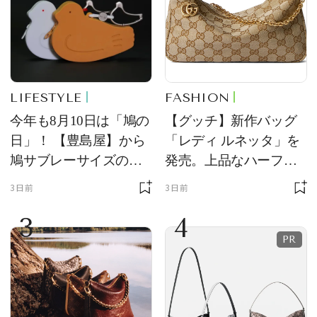
LIFESTYLE
FASHION
今年も8月10日は「鳩の
【グッチ】新作バッグ
日」！ 【豊島屋】から
「レディ ルネッタ」を
鳩サブレーサイズのポ
発売。上品なハーフム
ーチ「はとっこ」を限
ーン型がスタイリング
3日前
3日前
定販売
のアクセントに
3
4