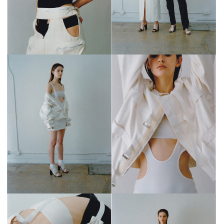
会員登録
Log in or Sign up
SPUR読者のためのメンバーシッププログラム
「The SPUR Club」。
便利な機能と特典を無料で楽し
めます。
ログイン・新規会員登録
FOLLOW US