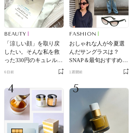
BEAUTY
FASHION
「涼しい顔」を取り戻
おしゃれな人が今夏選
したい。そんな私を救
んだサングラスは？
った330円のキュレル名
SNAP＆最旬おすすめサ
品
ングラス10選
6日前
1週間前
4
5