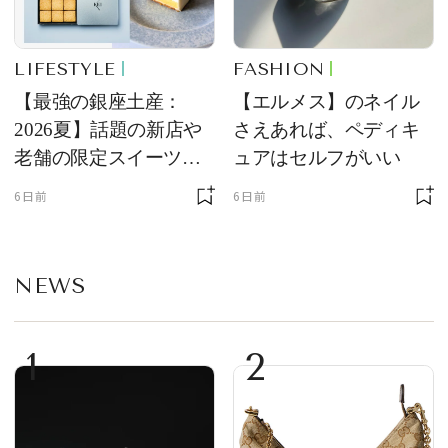
LIFESTYLE
FASHION
【最強の銀座土産：
【エルメス】のネイル
2026夏】話題の新店や
さえあれば、ペディキ
老舗の限定スイーツを
ュアはセルフがいい
ゲット【＃SPURおやつ
6日前
6日前
部トピックス】
NEWS
1
2