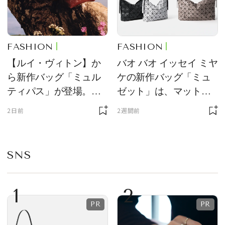
FASHION
FASHION
【ルイ・ヴィトン】か
バオ バオ イッセイ ミヤ
ら新作バッグ「ミュル
ケの新作バッグ「ミュ
ティパス」が登場。ミ
ゼット」は、マットな
ニサイズもラインナッ
質感が魅力！
2日前
2週間前
プ
SNS
1
2