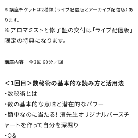
※
講座チケットは
2
種類（ライブ配信版とアーカイブ配信版）あ
ります。
※
アロマミストと修了証の交付は「ライブ配信版」
限定の特典になります。
講座内容
全
3
回
90
分／回
＜
1
回目＞数秘術の基本的な読み方と活用法
・数秘術とは
・数の基本的な意味と潜在的なパワー
・簡単なのに当たる！ 濱先生オリジナルバースチ
ャートを作って自分を深堀り
・Q＆