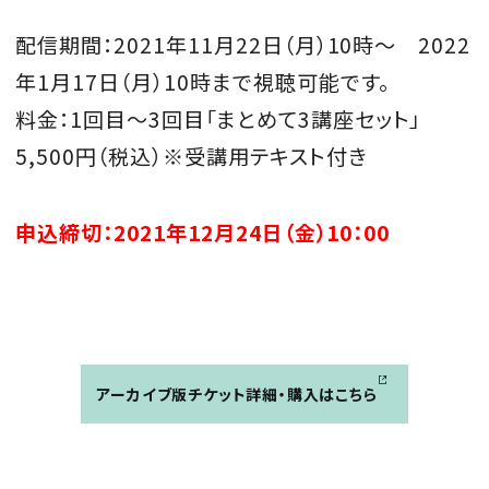
配信期間：
2021
年
11
月22
日（月）
10
時～
2022
年
1
月
17
日（月）
10
時まで視聴可能です。
料金：
1回目
～
3
回目「まとめて
3
講座セット」
5,500
円（税込）
※受講用テキスト
付き
申込締切：2021年12月24日（金）10：00
アーカイブ版チケット詳細・購入はこちら