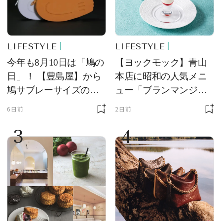
LIFESTYLE
LIFESTYLE
今年も8月10日は「鳩の
【ヨックモック】青山
日」！ 【豊島屋】から
本店に昭和の人気メニ
鳩サブレーサイズのポ
ュー「ブランマンジ
ーチ「はとっこ」を限
ェ」「ダックワーズ」
6日前
2日前
定販売
が限定復活！ 現代的で
3
4
華やかなデザートとし
て登場