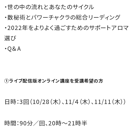
・世の中の流れとあなたのサイクル
・数秘術とパワーチャクラの総合リーディング
・2022年をよりよく過ごすためのサポートアロマ
選び
・Q＆A
①ライブ配信版オンライン講座
を受講希望の方
日時：
3
回（
10/28
（木）、
11/
４（木）、
11/11
（木））​
時間：
90
分／回、
20
時～
21
時半 ​