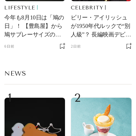
LIFESTYLE
CELEBRITY
今年も8月10日は「鳩の
ビリー・アイリッシュ
日」！ 【豊島屋】から
が1950年代ルックで“別
鳩サブレーサイズのポ
人級”？ 長編映画デビュ
ーチ「はとっこ」を限
ー作の現場写真に反響
6日前
2日前
定販売
NEWS
1
2