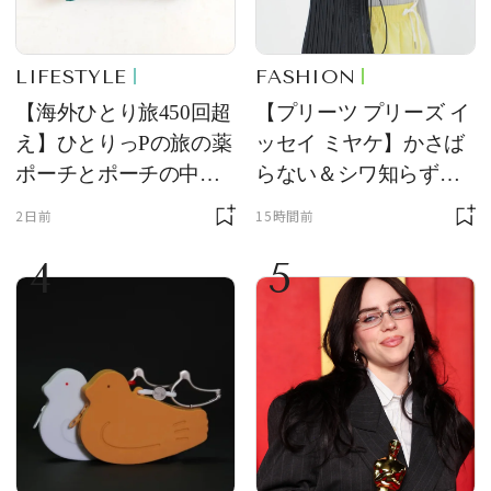
LIFESTYLE
FASHION
【海外ひとり旅450回超
【プリーツ プリーズ イ
え】ひとりっPの旅の薬
ッセイ ミヤケ】かさば
ポーチとポーチの中身
らない＆シワ知らず！
を初公開！ 本当に使え
夏旅に連れていきたい
2日前
15時間前
る常備薬＆必携アイテ
新作を試着レビュー
4
5
ム