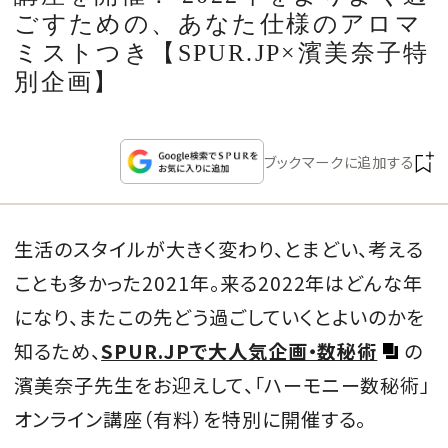
CULTURE
ごすための、あなた仕様のアロマ
ミストつき【SPUR.JP×濱美奈子特
CELEBRITY
別企画】
COLLECTION
ブックマークに追加する
WEDDING
生活のスタイルが大きく変わり、とまどい、
考える
FORTUNE
ことも多かった2021年。来る2022年はどんな年
SDGs
になり、またこの先どう過ごしていくとよいのかを
知るため、
SPUR.JPで大人気企画・数秘術
の
MAGAZINE
濱美奈子先生をお迎えして、「ハーモニー数秘術」
オンライン講座（有料）を特別に開催する。