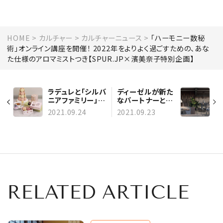
HOME
カルチャー
カルチャーニュース
「ハーモニー数秘
術」オンライン講座を開催！ 2022年をよりよく過ごすための、あな
た仕様のアロマミストつき【SPUR.JP×濱美奈子特別企画】
ラデュレと「シルバ
ディーゼルが新た
ニアファミリー」が
なパートナーと照
夢のコラボ！ マカ
明シリーズでコラ
2021.09.24
2021.09.23
ロンボックスやテ
ボ。「DIESEL
ィータイムセット
LIVING with
を限定販売
Lodes」が登場
RELATED ARTICLE