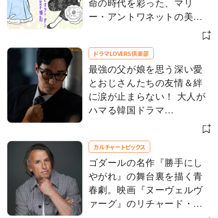
命の時代を彩った、マリ
ー・アントワネットの美意
識をひもとく
ドラマLOVERS倶楽部
最強の父が娘を思う深い愛
とおじさんたちの友情＆絆
に涙が止まらない！ 大人が
ハマる韓国ドラマ
【Netflix】 お盆休みにイッ
キ観！
カルチャートピックス
ゴダールの名作『勝手にし
やがれ』の舞台裏を描く青
春劇。映画『ヌーヴェルヴ
ァーグ』のリチャード・リ
ンクレイター監督にインタ