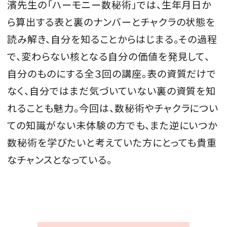
濱先生の「ハーモニー数秘術」で
は、生年月日か
ら算出する表と裏のナンバーとチャクラの状態を
読み解き、自分を知ることからはじまる。その過程
MAGAZINE
で、変わらない核となる自分の価値を発見して、
自分のものにする全３回の講座。表の資質だけで
SPUR 2026 JULY
なく、自分ではまだ気づいていない裏の資質を知
2026年9月号
れることも魅力。今回は、
数秘術やチャクラについ
2026-07-23発売
ての知識がない未体験の方でも、また逆にいつか
数秘術を学びたいと考えていた方にとっても貴重
最新号を試し読み
なチャンスとなっている。