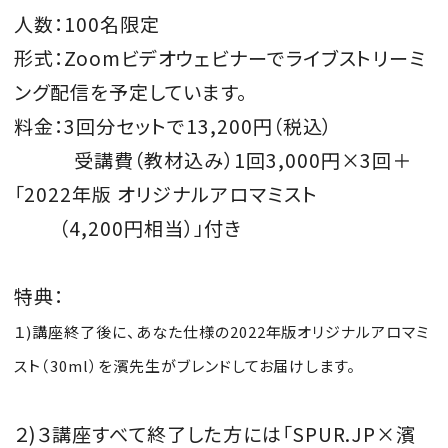
人数：
100
名限定​
形式：
Zoomビデオ
ウェビナーでライブストリーミ
ング配信を予定しています。​
料金：
3
回分セットで
13,200
円（税込） ​
受講費（教材込み）
1
回
3,000
円
×3
回＋
「
2022年版 オリジナル
アロマミスト
（
4,200円相当
）」付き​
特典：
１)
講座終了後に、あなた仕様の2
022年版オリジナル
アロマミ
スト（
30ml
）を濱先生がブレンドしてお届けし
ます。​
２)
３
講座すべて終了した方には「
SPUR.JP×
濱