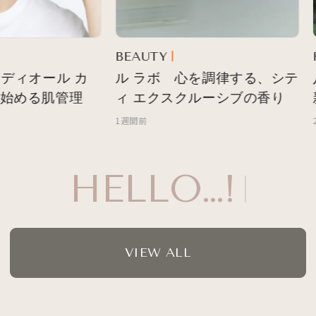
BEAUTY
F
ディオール カ
ル ラボ 心を調律する、シテ
始める肌管理
ィ エクスクルーシブの香り
1週間前
2
VIEW ALL