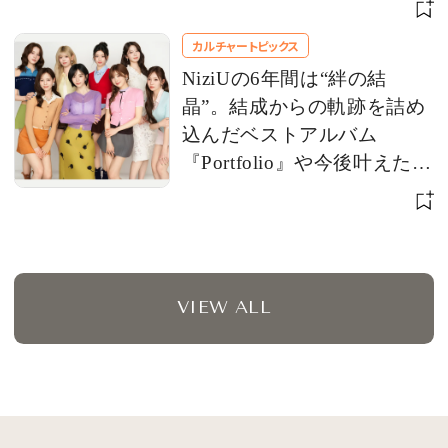
ビュー
カルチャートピックス
NiziUの6年間は“絆の結
晶”。結成からの軌跡を詰め
込んだベストアルバム
『Portfolio』や今後叶えたい
夢を語る
VIEW ALL