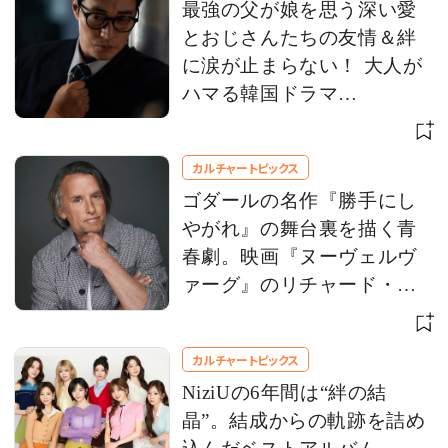
最強の父が娘を思う深い愛
とおじさんたちの友情＆絆
に涙が止まらない！ 大人が
ハマる韓国ドラマ
【Netflix】 お盆休みにイッ
キ観！
カルチャートピックス
ゴダールの名作『勝手にし
やがれ』の舞台裏を描く青
春劇。映画『ヌーヴェルヴ
ァーグ』のリチャード・リ
ンクレイター監督にインタ
ビュー
カルチャートピックス
NiziUの6年間は“絆の結
晶”。結成からの軌跡を詰め