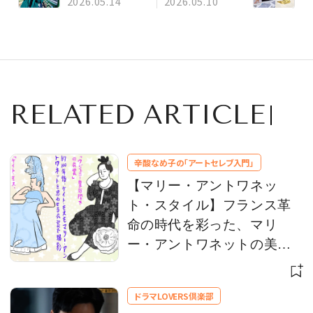
2026.05.14
2026.05.10
西 加奈子さん
ー。メゾンのDNA
は太陽光に映える
ジュエリー
RELATED ARTICLE
辛酸なめ子の「アートセレブ入門」
【マリー・アントワネッ
ト・スタイル】フランス革
命の時代を彩った、マリ
ー・アントワネットの美意
識をひもとく
ドラマLOVERS倶楽部