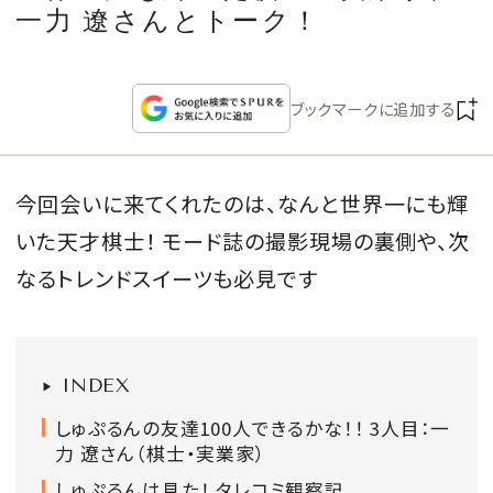
CULTURE
一力 遼さんとトーク！
CELEBRITY
ブックマークに追加する
COLLECTION
今回会いに来てくれたのは、なんと世界一にも輝
WEDDING
いた天才棋士！ モード誌の撮影現場の裏側や、次
FORTUNE
なるトレンドスイーツも必見です
SDGs
INDEX
MAGAZINE
しゅぷるんの友達100人できるかな！！ 3人目：一
力 遼さん（棋士・実業家）
しゅぷるんは見た！ タレコミ観察記