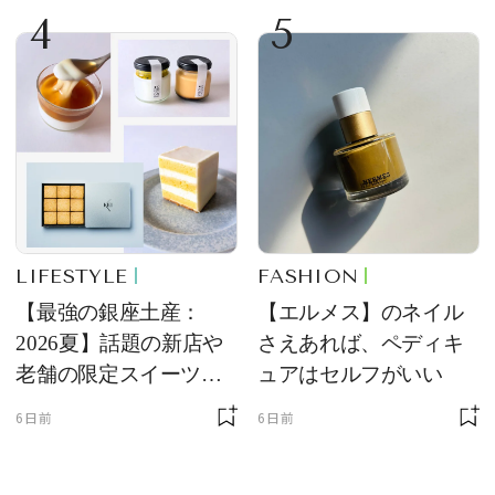
4
5
LIFESTYLE
FASHION
【最強の銀座土産：
【エルメス】のネイル
2026夏】話題の新店や
さえあれば、ペディキ
老舗の限定スイーツを
ュアはセルフがいい
ゲット【＃SPURおやつ
6日前
6日前
部トピックス】