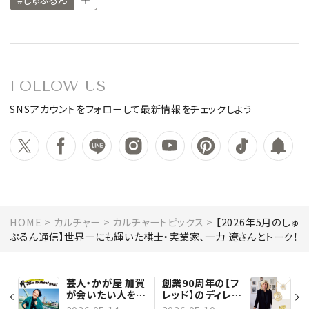
FOLLOW US
SNSアカウントをフォローして最新情報をチェックしよう
HOME
カルチャー
カルチャートピックス
【2026年5月のしゅ
ぷるん通信】世界一にも輝いた棋士・実業家、一力 遼さんとトーク！
芸人・かが屋 加賀
創業90周年の【フ
が会いたい人を撮
レッド】のディレク
りに行く。第１回
ターにインタビュ