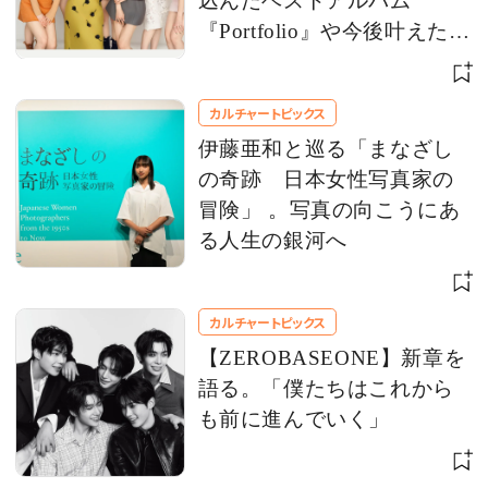
込んだベストアルバム
『Portfolio』や今後叶えたい
夢を語る
カルチャートピックス
伊藤亜和と巡る「まなざし
の奇跡 日本女性写真家の
冒険」 。写真の向こうにあ
る人生の銀河へ
カルチャートピックス
【ZEROBASEONE】新章を
語る。「僕たちはこれから
も前に進んでいく」