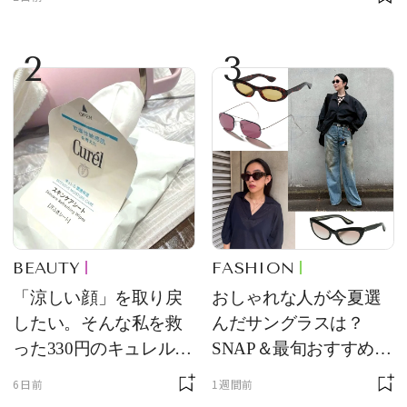
2
3
BEAUTY
FASHION
「涼しい顔」を取り戻
おしゃれな人が今夏選
したい。そんな私を救
んだサングラスは？
った330円のキュレル名
SNAP＆最旬おすすめサ
品
ングラス10選
6日前
1週間前