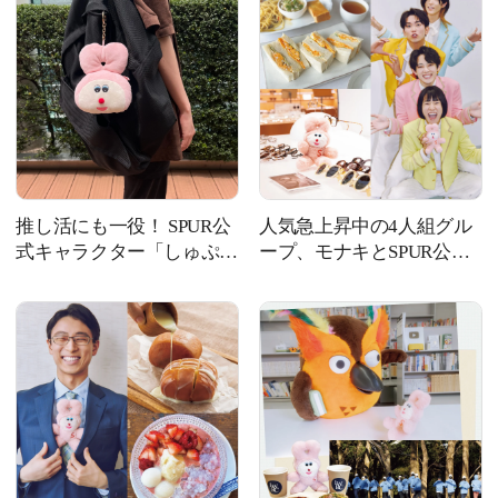
推し活にも一役！ SPUR公
人気急上昇中の4人組グル
式キャラクター「しゅぷる
ープ、モナキとSPUR公式
ん」の顔ポーチがパワーア
キャラクター、しゅぷるん
ップして再登場
がトーク！
【SPURSHOP】