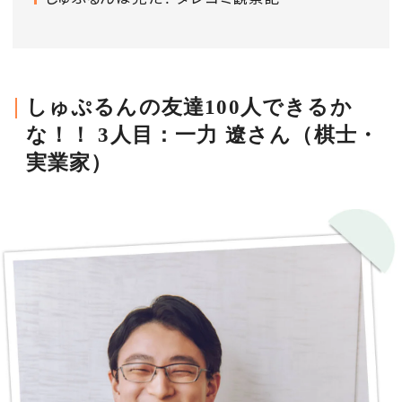
会員登録
Log in or Sign up
しゅぷるんの友達100人できるか
SPUR読者のためのメンバーシッププログラム
「The SPUR Club」。
便利な機能と特典を無料で楽し
な！！ 3人目：一力 遼さん（棋士・
めます。
実業家）
ログイン・新規会員登録
FOLLOW US