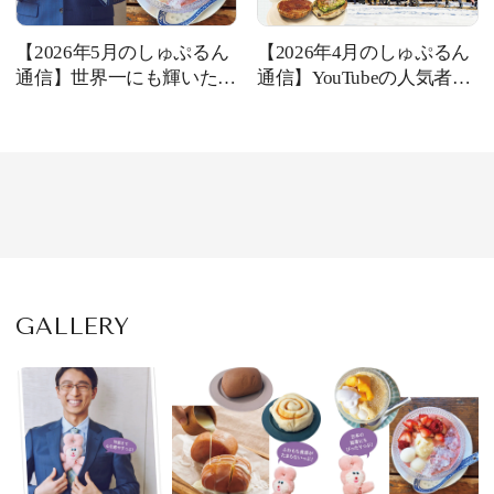
【2026年5月のしゅぷるん
【2026年4月のしゅぷるん
通信】世界一にも輝いた棋
通信】YouTubeの人気者、
士・実業家、一力 遼さん
R.B.ブッコローさんとトー
とトーク！
ク！
GALLERY