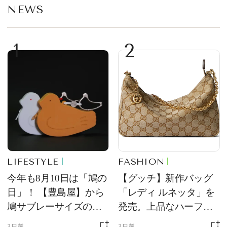
NEWS
1
2
LIFESTYLE
FASHION
今年も8月10日は「鳩の
【グッチ】新作バッグ
日」！ 【豊島屋】から
「レディ ルネッタ」を
鳩サブレーサイズのポ
発売。上品なハーフム
ーチ「はとっこ」を限
ーン型がスタイリング
3日前
3日前