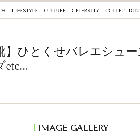
CH
LIFESTYLE
CULTURE
CELEBRITY
COLLECTION
ド靴】ひとくせバレエシュ
c...
IMAGE GALLERY