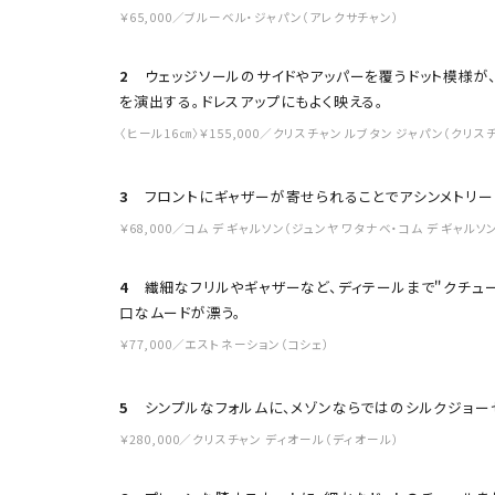
￥65,000／ブルーベル・ジャパン（アレクサチャン）
2
ウェッジソールのサイドやアッパーを覆うドット模様が、
を演出する。ドレスアップにもよく映える。
〈ヒール16㎝〉￥155,000／クリスチャン ルブタン ジャパン（クリス
3
フロントにギャザーが寄せられることでアシンメトリー
￥68,000／コム デ ギャルソン（ジュンヤ ワタナベ・コム デ ギャルソ
4
繊細なフリルやギャザーなど、ディテールまで＂クチュー
口なムードが漂う。
￥77,000／エストネーション（コシェ）
5
シンプルなフォルムに、メゾンならではのシルクジョー
￥280,000／クリスチャン ディオール（ディオール）