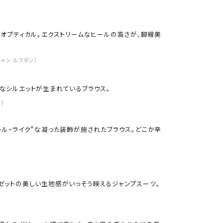
オプティカル。エクストリームなヒールの高さが、脚線美
チャン ルブタン）
なシルエットが生まれているブラウス。
ン）
ル・ライク＂な凝った装飾が施されたブラウス。どこか辛
ゼットの美しい生地感がいっそう映えるジャンプスーツ。