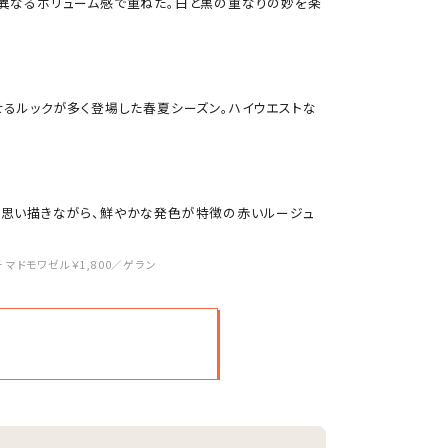
異なるボリューム感で重ねた。白と黒の重なりの妙を楽
るルックが多く登場した春夏シーズン。ハイウエストな
思い描きながら、鮮やかな発色が特徴の赤いルージュ
チ マドモワゼル￥1,800／ゲラン