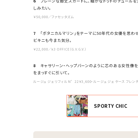
6
プレーンな膝丈スカートに、細かなドットのチュールを
しみたい。
￥50,000／ファセッタズム
7
「ボタニカルマリン」をテーマに50年代の女優を思わせ
ビキニも今また気分。
￥22,000／k3 OFFICE（G.V.G.V.）
8
キャサリーン・ヘップバーンのように芯のある女性像を
をまっすぐに引いて。
ルージュ ジェ リフィル N゜22￥3,600・ルージュ ジェ ケース フレン
SPORTY CHIC