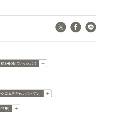
#FASHION(ファッション)
ワタナベ・コムデギャルソン・マン)
ョン特集)