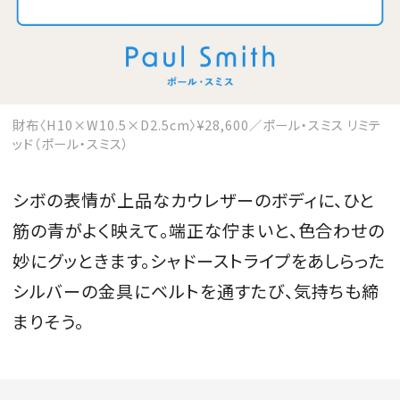
MAGAZINE
財布〈H10×W10.5×D2.5cm〉¥28,600／ポール・スミス リミテ
ッド（ポール・スミス）
SPUR 2026 JULY
2026年9月号
シボの表情が上品なカウレザーのボディに、ひと
2026-07-23発売
筋の青がよく映えて。端正な佇まいと、色合わせの
妙にグッときます。シャドーストライプをあしらった
最新号を試し読み
シルバーの金具にベルトを通すたび、気持ちも締
まりそう。