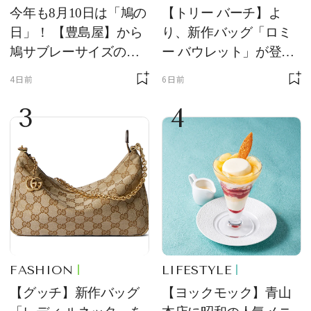
今年も8月10日は「鳩の
【トリー バーチ】よ
日」！ 【豊島屋】から
り、新作バッグ「ロミ
鳩サブレーサイズのポ
ー バウレット」が登
ーチ「はとっこ」を限
場！ デザイン性と収納
4日前
6日前
定販売
力を両立
3
4
FASHION
LIFESTYLE
【グッチ】新作バッグ
【ヨックモック】青山