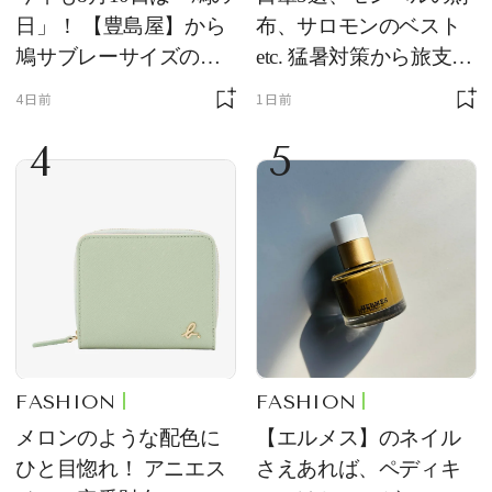
日」！ 【豊島屋】から
布、サロモンのベスト
鳩サブレーサイズのポ
etc. 猛暑対策から旅支度
ーチ「はとっこ」を限
まで！ ｜今週の人気記
4日前
1日前
定販売
事TOP5
4
5
FASHION
FASHION
メロンのような配色に
【エルメス】のネイル
ひと目惚れ！ アニエス
さえあれば、ペディキ