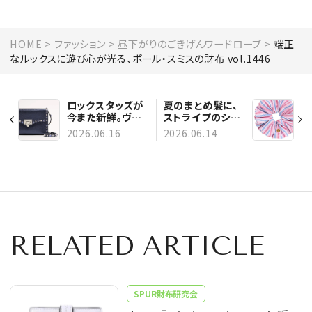
HOME
ファッション
昼下がりのごきげんワードローブ
端正
なルックスに遊び心が光る、ポール・スミスの財布 vol.1446
ロックスタッズが
夏のまとめ髪に、
今また新鮮。ヴァ
ストライプのシュ
レンティノ ガラヴ
シュ。爽やかさと
2026.06.16
2026.06.14
ァーニのバッグ
可愛げを両立
vol.1447
vol.1445
RELATED ARTICLE
SPUR財布研究会