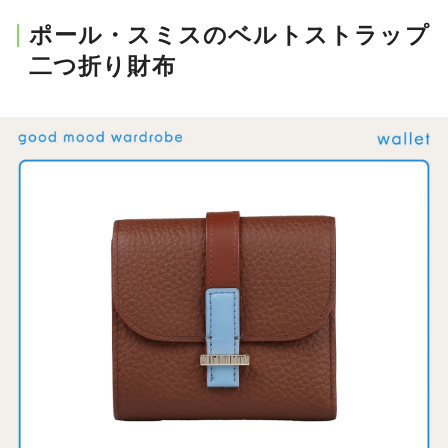
会員登録
ポール・スミスのベルトストラップ
二つ折り財布
Log in or Sign up
SPUR読者のためのメンバーシッププログラム
「The SPUR Club」。
便利な機能と特典を無料で楽し
めます。
ログイン・新規会員登録
FOLLOW US