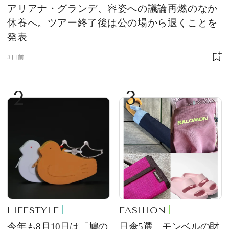
アリアナ・グランデ、容姿への議論再燃のなか
休養へ。ツアー終了後は公の場から退くことを
発表
3日前
2
3
LIFESTYLE
FASHION
今年も8月10日は「鳩の
日傘5選、モンベルの財