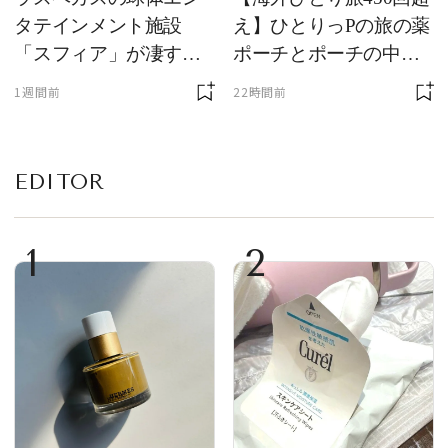
タテインメント施設
え】ひとりっPの旅の薬
「スフィア」が凄すぎ
ポーチとポーチの中身
た！ ひとりっPが大後
を初公開！ 本当に使え
1週間前
22時間前
悔した理由とは！？
る常備薬＆必携アイテ
ム
EDITOR
1
2