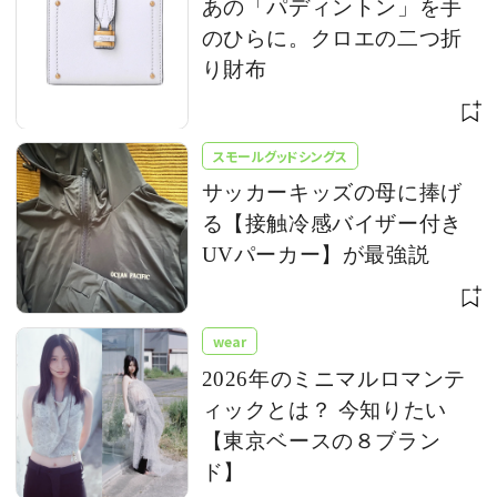
あの「パディントン」を手
のひらに。クロエの二つ折
り財布
スモールグッドシングス
サッカーキッズの母に捧げ
る【接触冷感バイザー付き
UVパーカー】が最強説
wear
2026年のミニマルロマンテ
ィックとは？ 今知りたい
【東京ベースの８ブラン
ド】