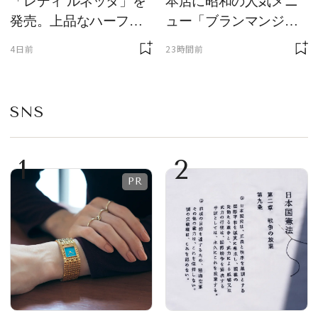
「レディ ルネッタ」を
本店に昭和の人気メニ
発売。上品なハーフム
ュー「ブランマンジ
ーン型がスタイリング
ェ」「ダックワーズ」
4日前
23時間前
のアクセントに
が限定復活！ 現代的で
華やかなデザートとし
て登場
SNS
1
2