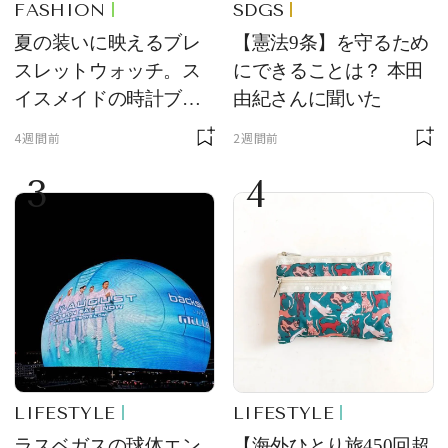
FASHION
SDGS
夏の装いに映えるブレ
【憲法9条】を守るため
スレットウォッチ。ス
にできることは？ 本田
イスメイドの時計ブラ
由紀さんに聞いた
ンド【フレデリック・
4週間前
2週間前
コンスタント】の新作
3
4
をレビュー。【それい
け！ 良品ハンター】
LIFESTYLE
LIFESTYLE
ラスベガスの球体エン
【海外ひとり旅450回超