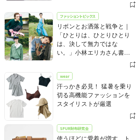
ファッショントピックス
リボンとお洒落と戦争と｜
「ひとりは、ひとりひとり
は、決して無力ではな
い。」小林エリカさん書き
下ろし
wear
汗っかき必見！ 猛暑を乗り
切る高機能ファッションを
スタイリストが厳選
SPUR財布研究会
使うほどに愛着が増す。ト