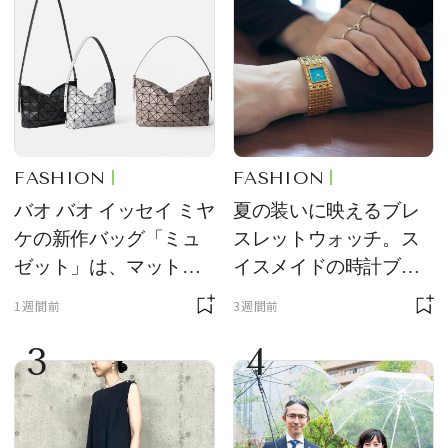
FASHION
FASHION
バオ バオ イッセイ ミヤ
夏の装いに映えるブレ
ケの新作バッグ「ミュ
スレットウォッチ。ス
ゼット」は、マットな
イスメイドの時計ブラ
質感が魅力！
ンド【フレデリック・
1週間前
3週間前
コンスタント】の新作
3
4
をレビュー。【それい
け！ 良品ハンター】