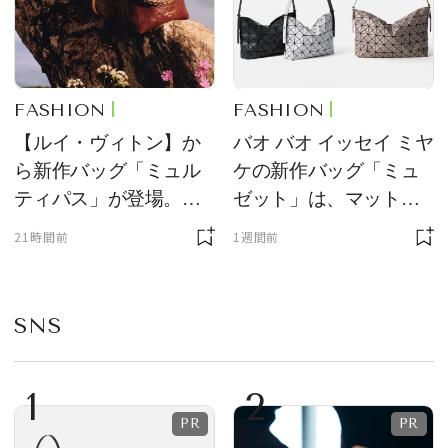
FASHION
FASHION
【ルイ・ヴィトン】か
バオ バオ イッセイ ミヤ
ら新作バッグ「ミュル
ケの新作バッグ「ミュ
ティパス」が登場。ミ
ゼット」は、マットな
ニサイズもラインナッ
質感が魅力！
21時間前
1週間前
プ
SNS
1
2