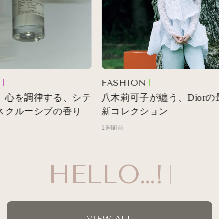
FASHION
 心を調律する、シテ
八木莉可子が纏う、Diorの最
スクルーシブの香り
新コレクション
1週間前
HELLO…!
VIEW ALL