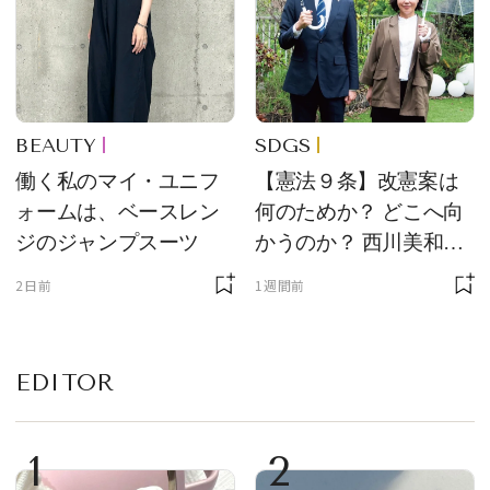
BEAUTY
SDGS
働く私のマイ・ユニフ
【憲法９条】改憲案は
ォームは、ベースレン
何のためか？ どこへ向
ジのジャンプスーツ
かうのか？ 西川美和さ
んと木村草太さんが読
2日前
1週間前
み解く
EDITOR
1
2