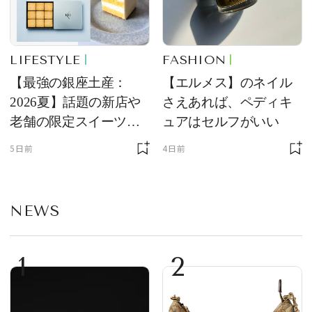
LIFESTYLE
FASHION
【最強の銀座土産：
【エルメス】のネイル
2026夏】話題の新店や
さえあれば、ペディキ
老舗の限定スイーツを
ュアはセルフがいい
ゲット【＃SPURおやつ
5日前
4日前
部トピックス】
NEWS
1
2