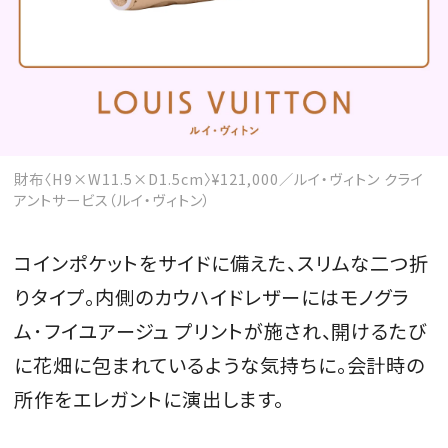
MAGAZINE
SPUR 2026 JULY
財布〈H9×W11.5×D1.5cm〉¥121,000／ルイ・ヴィトン クライ
2026年9月号
アントサービス（ルイ・ヴィトン）
2026-07-23発売
コインポケットをサイドに備えた、スリムな二つ折
りタイプ。内側のカウハイドレザーにはモノグラ
最新号を試し読み
ム･フイユアージュ プリントが施され、開けるたび
に花畑に包まれているような気持ちに。会計時の
所作をエレガントに演出します。