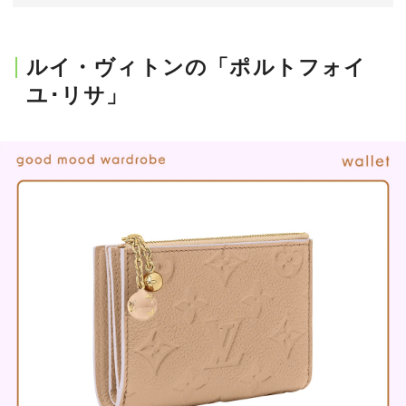
会員登録
Log in or Sign up
ルイ・ヴィトンの「ポルトフォイ
ユ･リサ」
SPUR読者のためのメンバーシッププログラム
「The SPUR Club」。
便利な機能と特典を無料で楽し
めます。
ログイン・新規会員登録
FOLLOW US