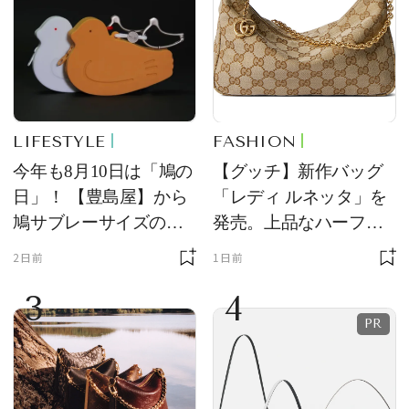
LIFESTYLE
FASHION
今年も8月10日は「鳩の
【グッチ】新作バッグ
日」！ 【豊島屋】から
「レディ ルネッタ」を
鳩サブレーサイズのポ
発売。上品なハーフム
ーチ「はとっこ」を限
ーン型がスタイリング
2日前
1日前
定販売
のアクセントに
3
4