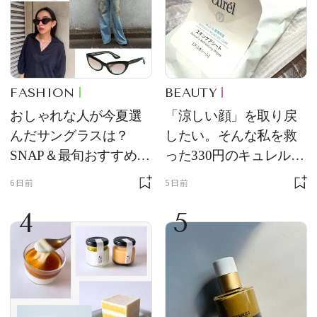
FASHION
BEAUTY
おしゃれな人が今夏選
「涼しい顔」を取り戻
んだサングラスは？
したい。そんな私を救
SNAP＆最旬おすすめサ
った330円のキュレル名
ングラス10選
品
6日前
5日前
4
5