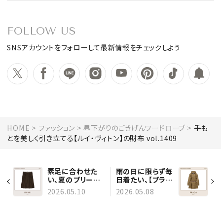
FOLLOW US
SNSアカウントをフォローして最新情報をチェックしよう
HOME
ファッション
昼下がりのごきげんワードローブ
手も
とを美しく引き立てる【ルイ・ヴィトン】の財布 vol.1409
素足に合わせた
雨の日に限らず毎
い、夏のプリーツ
日着たい、【プラ
スカート
ダ】の上質レイン
2026.05.10
2026.05.08
vol.1410
コート vol.1408