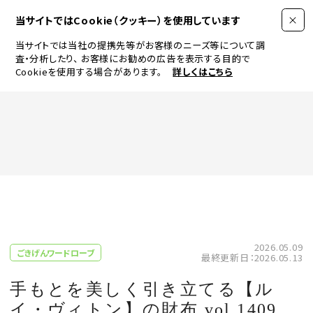
当サイトではCookie（クッキー）を使用しています
当サイトでは当社の提携先等がお客様のニーズ等について調
査・分析したり、
お客様にお勧めの広告を表示する目的で
Cookieを使用する場合があります。
詳しくはこちら
FASHION
BEAUTY
ログイン
JEWELRY & WATCH
2026.05.09
ごきげんワードローブ
最終更新日：2026.05.13
LIFESTYLE
手もとを美しく引き立てる【ル
イ・ヴィトン】の財布 vol.1409