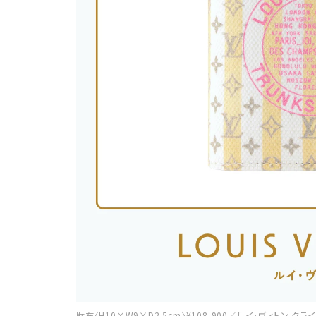
財布〈H10×W9×D2.5cm〉¥108,900／ルイ･ヴィトン ク