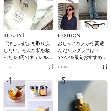
BEAUTY
FASHION
「涼しい顔」を取り戻
おしゃれな人が今夏選
したい。そんな私を救
んだサングラスは？
った330円のキュレル名
SNAP＆最旬おすすめサ
品
ングラス10選
6日前
1週間前
4
5