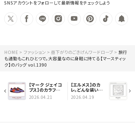
SNSアカウントをフォローして最新情報をチェックしよう
HOME
ファッション
昼下がりのごきげんワードローブ
旅行
も通勤もこれひとつで。大容量なのに身軽に持てる【マースティッ
ク】のバッグ vol.1390
【マーク ジェイコ
【エルメス】のカ
ブス】のカラフル
レ。どんな装いに
スニーカーで、シ
も合うモノトーン
2026.04.21
2026.04.19
ンプルになりがち
が使える
な春夏の装いを刷
vol.1389
新 vol.1391