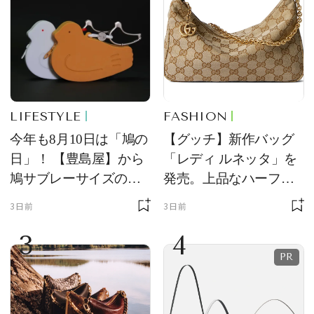
LIFESTYLE
FASHION
今年も8月10日は「鳩の
【グッチ】新作バッグ
日」！ 【豊島屋】から
「レディ ルネッタ」を
鳩サブレーサイズのポ
発売。上品なハーフム
ーチ「はとっこ」を限
ーン型がスタイリング
3日前
3日前
定販売
のアクセントに
3
4