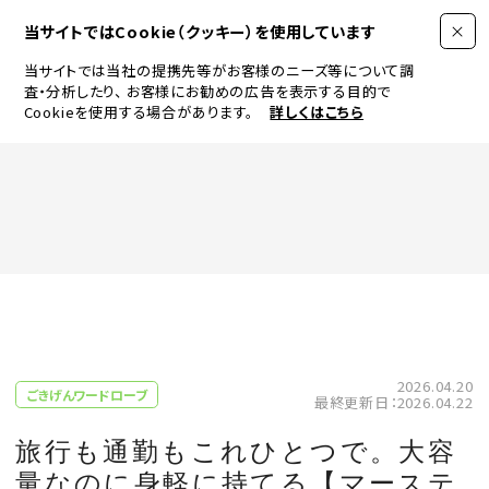
当サイトではCookie（クッキー）を使用しています
当サイトでは当社の提携先等がお客様のニーズ等について調
査・分析したり、
お客様にお勧めの広告を表示する目的で
Cookieを使用する場合があります。
詳しくはこちら
FASHION
BEAUTY
ログイン
JEWELRY & WATCH
2026.04.20
ごきげんワードローブ
最終更新日：2026.04.22
LIFESTYLE
旅行も通勤もこれひとつで。大容
量なのに身軽に持てる【マーステ