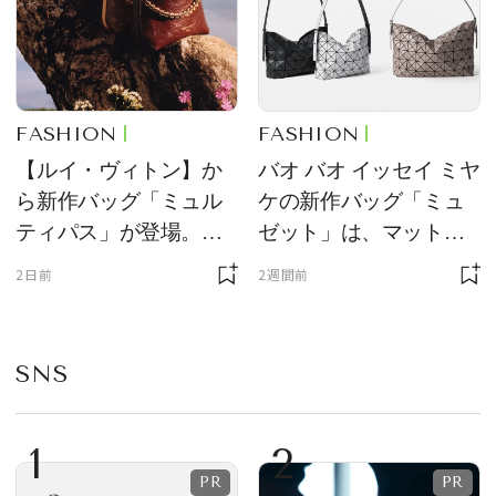
FASHION
FASHION
【ルイ・ヴィトン】か
バオ バオ イッセイ ミヤ
ら新作バッグ「ミュル
ケの新作バッグ「ミュ
ティパス」が登場。ミ
ゼット」は、マットな
ニサイズもラインナッ
質感が魅力！
2日前
2週間前
プ
SNS
1
2