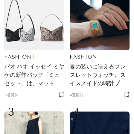
FASHION
FASHION
バオ バオ イッセイ ミヤ
夏の装いに映えるブレ
ケの新作バッグ「ミュ
スレットウォッチ。ス
ゼット」は、マットな
イスメイドの時計ブラ
質感が魅力！
ンド【フレデリック・
2週間前
4週間前
コンスタント】の新作
3
4
をレビュー。【それい
け！ 良品ハンター】