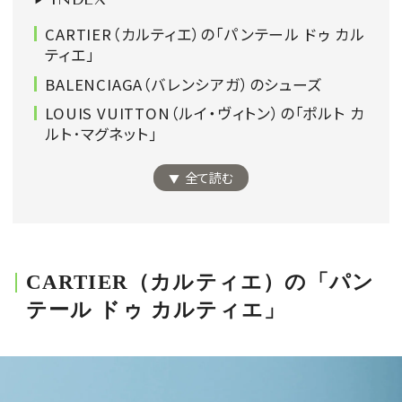
会員登録
CARTIER（カルティエ）の「パンテール ドゥ カル
ティエ」
Log in or Sign up
BALENCIAGA（バレンシアガ）のシューズ
SPUR読者のためのメンバーシッププログラム
LOUIS VUITTON（ルイ・ヴィトン）の｢ポルト カ
「The SPUR Club」。
便利な機能と特典を無料で楽し
ルト･マグネット｣
めます。
全て読む
ログイン・新規会員登録
CARTIER（カルティエ）の「パン
FOLLOW US
テール ドゥ カルティエ」