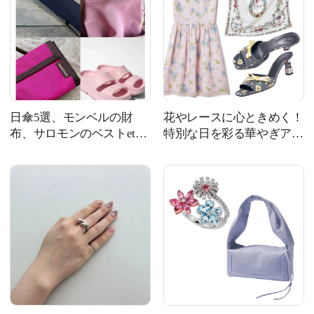
日傘5選、モンベルの財
花やレースに心ときめく！
布、サロモンのベストetc.
特別な日を彩る華やぎアイ
猛暑対策から旅支度まで！
テム8選
｜今週の人気記事TOP5