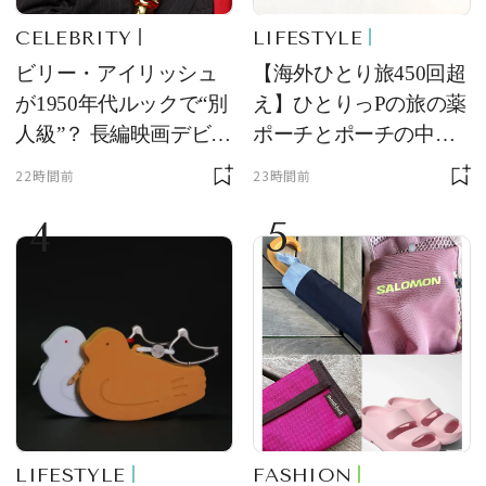
CELEBRITY
LIFESTYLE
ビリー・アイリッシュ
【海外ひとり旅450回超
が1950年代ルックで“別
え】ひとりっPの旅の薬
人級”？ 長編映画デビュ
ポーチとポーチの中身
ー作の現場写真に反響
を初公開！ 本当に使え
22時間前
23時間前
る常備薬＆必携アイテ
4
5
ム
LIFESTYLE
FASHION