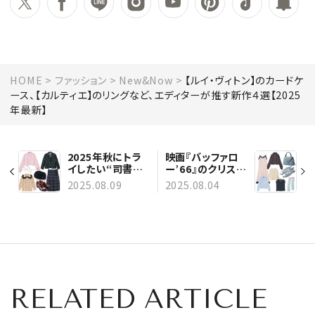
HOME
ファッション
New&Now
【ルイ・ヴィトン】のカードケ
ース、【カルティエ】のリングなど、エディターが推す新作４選【2025
年最新】
2025年秋にトラ
映画『バッファロ
イしたい“司書ル
ー’66』のクリステ
ック”【トレンドア
ィーナ・リッチのス
2025.08.09
2025.08.04
イテム７選】
タイルをつくるア
イテム８選
RELATED ARTICLE