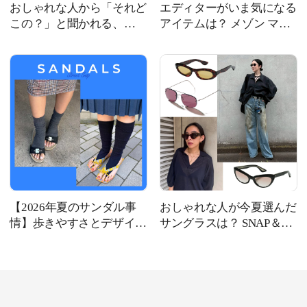
おしゃれな人から「それど
エディターがいま気になる
この？」と聞かれる、
アイテムは？ メゾン マル
Josephine Studioのリングで
ジェラ、ボッテガ・ヴェネ
す
タほか新作4選
【2026年夏のサンダル事
おしゃれな人が今夏選んだ
情】歩きやすさとデザイン
サングラスは？ SNAP＆最
性を備えた、おしゃれな人
旬おすすめサングラス10選
の相棒サンダルは？