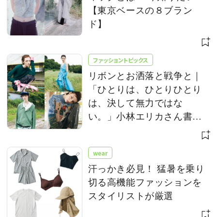
【東京ベースの８ブラン
ド】
ファッショントピックス
リボンとお洒落と戦争と｜
「ひとりは、ひとりひとり
は、決して無力ではな
い。」小林エリカさん書き
下ろし
wear
汗っかき必見！ 猛暑を乗り
切る高機能ファッションを
スタイリストが厳選