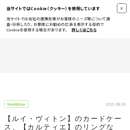
当サイトではCookie（クッキー）を使用しています
当サイトでは当社の提携先等がお客様のニーズ等について調
査・分析したり、
お客様にお勧めの広告を表示する目的で
Cookieを使用する場合があります。
詳しくはこちら
FASHION
BEAUTY
ログイン
JEWELRY & WATCH
2025.08.05
New&Now
LIFESTYLE
【ルイ・ヴィトン】のカードケー
ス、【カルティエ】のリングな