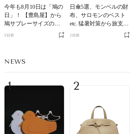
今年も8月10日は「鳩の
日傘5選、モンベルの財
日」！ 【豊島屋】から
布、サロモンのベスト
鳩サブレーサイズのポ
etc. 猛暑対策から旅支度
ーチ「はとっこ」を限
まで！ ｜今週の人気記
5日前
2日前
定販売
事TOP5
NEWS
1
2