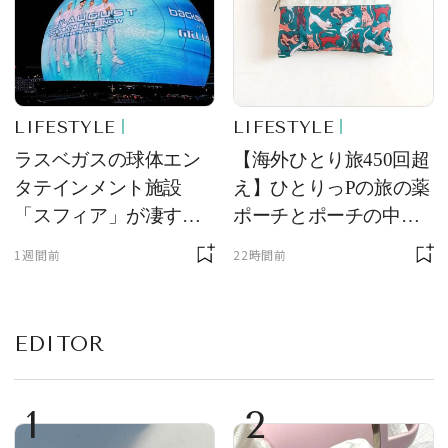
LIFESTYLE
LIFESTYLE
ラスベガスの球体エン
【海外ひとり旅450回超
タテインメント施設
え】ひとりっPの旅の薬
「スフィア」が凄すぎ
ポーチとポーチの中身
た！ ひとりっPが大後
を初公開！ 本当に使え
1週間前
22時間前
悔した理由とは！？
る常備薬＆必携アイテ
ム
EDITOR
1
2