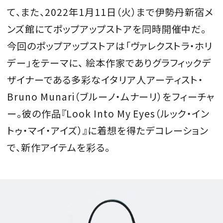
て、また、
2022
年
1
月
11
日（火）まで伊勢丹新宿メ
会員登録
ンズ館にてポップアップストアを同時開催中だ。
Log in or Sign up
今回のポップアップストアは「ヴァレクストラ・ホリ
SPUR読者のためのメンバーシッププログラム
デー」をテーマに、
絵本作家でありグラフィックデ
「The SPUR Club」。
便利な機能と特典を無料で楽し
ザイナーである多彩なイタリア人アーティスト・
めます。
Bruno Munari
（ブルーノ・ムナーリ）をフィーチャ
ー。彼の作品『
Look Into My Eyes
（ルック・イン
ログイン・新規会員登録
トゥ・マイ・アイズ）』に着想を得たデコレーション
で、新作アイテムを彩る。
FOLLOW US