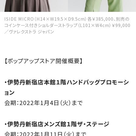
ISIDE MICRO（H14×W19.5×D9.5cm）各￥385,000、別売の
コインケース付きショルダーストラップ（L101×W4cm）￥99,000
／ヴァレクストラ ジャパン
【ポップアップストア開催概要】
・伊勢丹新宿店本館１階ハンドバッグプロモーシ
ョン
会期：
2022
年
1
月
4
日（火）まで
・伊勢丹新宿店メンズ館１階ザ・ステージ
会期：
2022
年
1
月
11
日（火）まで