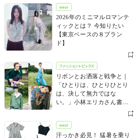
wear
2026年のミニマルロマンテ
ィックとは？ 今知りたい
【東京ベースの８ブラン
ド】
ファッショントピックス
リボンとお洒落と戦争と｜
「ひとりは、ひとりひとり
は、決して無力ではな
い。」小林エリカさん書き
下ろし
wear
汗っかき必見！ 猛暑を乗り