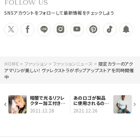
FOLLOW US
SNSアカウントをフォローして最新情報をチェックしよう
HOME
ファッション
ファッションニュース
限定カラーのアク
アマリンが美しい！ ヴァレクストラがポップアップストアを同時開催
中
暗闇で光るリフレ
あのロゴが製品
クター加工付き！
に使用されるのは
アトモス ピンク×
史上初！ ユニセフ
2021.12.28
2021.12.26
プーマの新作コラ
75周年を記念した
ボレーションスニ
クロエの特別アイ
ーカー
テム