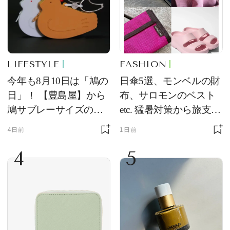
LIFESTYLE
FASHION
今年も8月10日は「鳩の
日傘5選、モンベルの財
日」！ 【豊島屋】から
布、サロモンのベスト
鳩サブレーサイズのポ
etc. 猛暑対策から旅支度
ーチ「はとっこ」を限
まで！ ｜今週の人気記
4日前
1日前
定販売
事TOP5
4
5