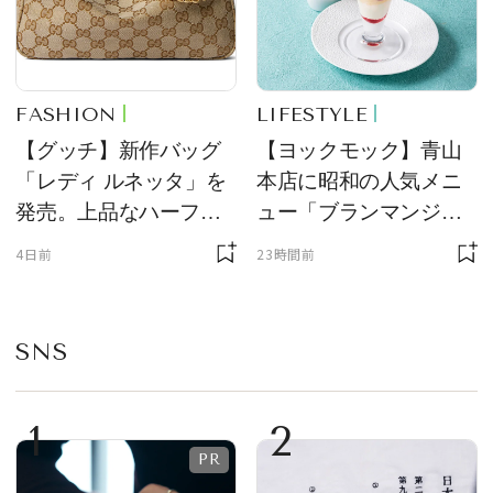
FASHION
LIFESTYLE
【グッチ】新作バッグ
【ヨックモック】青山
「レディ ルネッタ」を
本店に昭和の人気メニ
発売。上品なハーフム
ュー「ブランマンジ
ーン型がスタイリング
ェ」「ダックワーズ」
4日前
23時間前
のアクセントに
が限定復活！ 現代的で
華やかなデザートとし
て登場
SNS
1
2