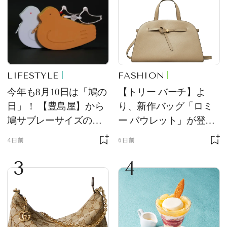
LIFESTYLE
FASHION
今年も8月10日は「鳩の
【トリー バーチ】よ
日」！ 【豊島屋】から
り、新作バッグ「ロミ
鳩サブレーサイズのポ
ー バウレット」が登
ーチ「はとっこ」を限
場！ デザイン性と収納
4日前
6日前
定販売
力を両立
3
4