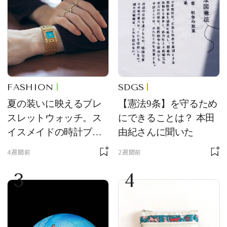
FASHION
SDGS
夏の装いに映えるブレ
【憲法9条】を守るため
スレットウォッチ。ス
にできることは？ 本田
イスメイドの時計ブラ
由紀さんに聞いた
ンド【フレデリック・
4週間前
2週間前
コンスタント】の新作
3
4
をレビュー。【それい
け！ 良品ハンター】