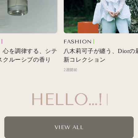
FASHION
 心を調律する、シテ
八木莉可子が纏う、Diorの最
スクルーシブの香り
新コレクション
2週間前
HELLO…!
VIEW ALL