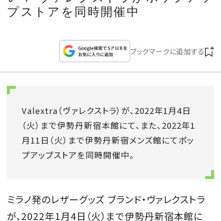
CULTURE
プストアを同時開催中
CELEBRITY
ブックマークに追加する
COLLECTION
WEDDING
Valextra
（ヴァレクストラ）が、
2022
年
1
月
4
日
FORTUNE
（火）まで伊勢丹新宿本館にて、また、
2022
年
1
月
11
日（火）まで伊勢丹新宿メンズ館にてポッ
SDGs
プアップストアを同時開催中。
MAGAZINE
ミラノ発のレザーグッズ
ブランド・ヴァレクストラ
が、
2022
年
1
月
4
日（火）まで伊勢丹新宿本館に