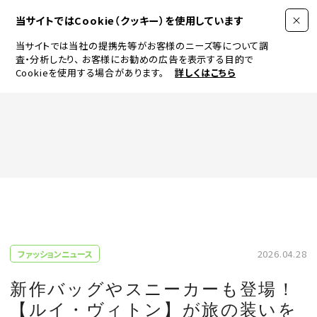
当サイトではCookie（クッキー）を使用しています
当サイトでは当社の提携先等がお客様のニーズ等について調
査・分析したり、
お客様にお勧めの広告を表示する目的で
Cookieを使用する場合があります。
詳しくはこちら
FASHION
BEAUTY
ログイン
JEWELRY & WATCH
2026.04.28
ファッションニュース
LIFESTYLE
新作バッグやスニーカーも登場！
【ルイ・ヴィトン】が旅の装いを