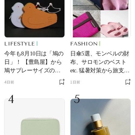
LIFESTYLE
FASHION
今年も8月10日は「鳩の
日傘5選、モンベルの財
日」！ 【豊島屋】から
布、サロモンのベスト
鳩サブレーサイズのポ
etc. 猛暑対策から旅支度
ーチ「はとっこ」を限
まで！ ｜今週の人気記
4日前
1日前
定販売
事TOP5
4
5