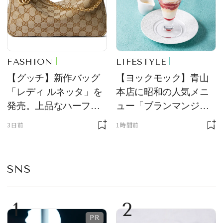
FASHION
LIFESTYLE
【グッチ】新作バッグ
【ヨックモック】青山
「レディ ルネッタ」を
本店に昭和の人気メニ
発売。上品なハーフム
ュー「ブランマンジ
ーン型がスタイリング
ェ」「ダックワーズ」
3日前
1時間前
のアクセントに
が限定復活！ 現代的で
華やかなデザートとし
て登場
SNS
1
2