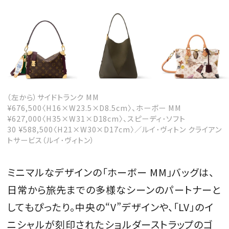
（左から）サイドトランク MM
¥676,500〈H16×W23.5×D8.5cm〉、ホーボー MM
¥627,000〈H35×W31×D18cm〉、スピーディ･ソフト
30 ¥588,500〈H21×W30×D17cm〉／ルイ･ヴィトン クライアン
トサービス（ルイ･ヴィトン）
ミニマルなデザインの「ホーボー MM」バッグは、
日常から旅先までの多様なシーンのパートナーと
してもぴったり。中央の“V”デザインや、「LV」のイ
ニシャルが刻印されたショルダーストラップのゴ