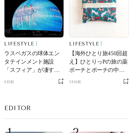
LIFESTYLE
LIFESTYLE
ラスベガスの球体エン
【海外ひとり旅450回超
タテインメント施設
え】ひとりっPの旅の薬
「スフィア」が凄すぎ
ポーチとポーチの中身
た！ ひとりっPが大後
を初公開！ 本当に使え
6日前
58分前
悔した理由とは！？
る常備薬＆必携アイテ
ム
EDITOR
1
2