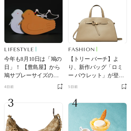
LIFESTYLE
FASHION
今年も8月10日は「鳩の
【トリー バーチ】よ
日」！ 【豊島屋】から
り、新作バッグ「ロミ
鳩サブレーサイズのポ
ー バウレット」が登
ーチ「はとっこ」を限
場！ デザイン性と収納
4日前
5日前
定販売
力を両立
3
4