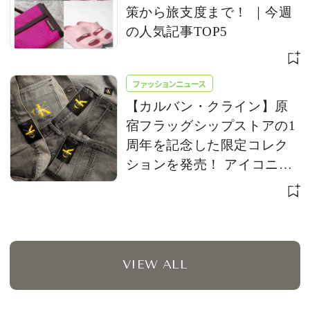
策から旅支度まで！ ｜今週
の人気記事TOP5
ファッションニュース
【カルバン・クライン】原
宿フラッグシップストアの1
周年を記念した限定コレク
ションを発売！ アイコニッ
クな「CK」ロゴをアップデ
ート
VIEW ALL