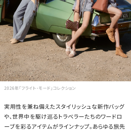
MAGAZINE
SPUR 2026 JULY
2026年9月号
2026-07-23発売
2026年｢フライト･モード｣コレクション
最新号を試し読み
実用性を兼ね備えたスタイリッシュな新作バッグ
や、世界中を駆け巡るトラベラーたちのワードロ
ーブを彩るアイテムがラインナップ。あらゆる旅先