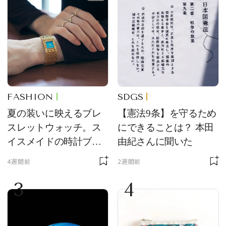
FASHION
SDGS
夏の装いに映えるブレ
【憲法9条】を守るため
スレットウォッチ。ス
にできることは？ 本田
イスメイドの時計ブラ
由紀さんに聞いた
ンド【フレデリック・
4週間前
2週間前
コンスタント】の新作
3
4
をレビュー。【それい
け！ 良品ハンター】