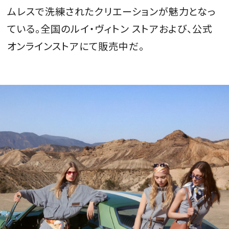
ムレスで洗練されたクリエーションが魅力となっ
会員登録
ている。全国のルイ・ヴィトン ストアおよび、公式
Log in or Sign up
オンラインストアにて販売中だ。
SPUR読者のためのメンバーシッププログラム
「The SPUR Club」。
便利な機能と特典を無料で楽し
めます。
ログイン・新規会員登録
FOLLOW US