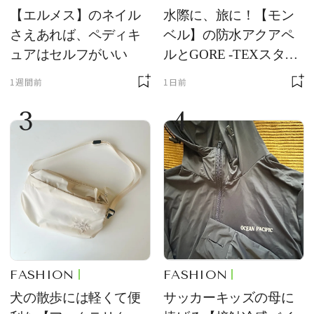
【エルメス】のネイル
水際に、旅に！【モン
さえあれば、ペディキ
ベル】の防水アクアペ
ュアはセルフがいい
ルとGORE -TEXスタッ
フバッグが優秀すぎる
1週間前
1日前
3
4
FASHION
FASHION
犬の散歩には軽くて便
サッカーキッズの母に