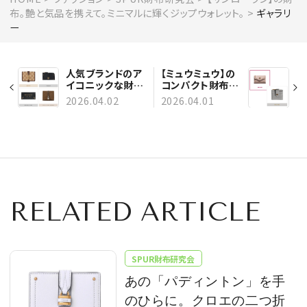
布。艶と気品を携えて。ミニマルに輝くジップウォレット。
ギャラリ
ー
人気ブランドのア
【ミュウミュウ】の
イコニックな財布
コンパクト財布３
4選。名品バッグの
選｜柔らかなカラ
2026.04.02
2026.04.01
デザインを持ち歩
ーで春のムードを
く！ | グッチ、バレ
宿して
ンシアガetc.
RELATED ARTICLE
SPUR財布研究会
あの「パディントン」を手
のひらに。クロエの二つ折