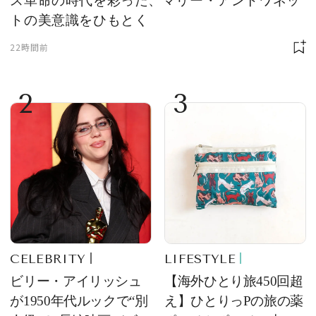
ス革命の時代を彩った、マリー・アントワネッ
トの美意識をひもとく
22時間前
2
3
CELEBRITY
LIFESTYLE
ビリー・アイリッシュ
【海外ひとり旅450回超
が1950年代ルックで“別
え】ひとりっPの旅の薬