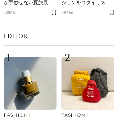
が手放せない夏旅最強
ションをスタイリスト
ギア５選
が厳選
2週間前
7時間前
EDITOR
1
2
FASHION
FASHION