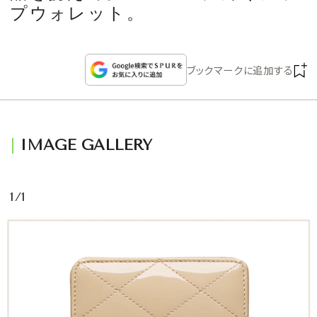
CULTURE
プウォレット。
CELEBRITY
ブックマークに追加する
COLLECTION
WEDDING
IMAGE GALLERY
FORTUNE
1/1
SDGs
MAGAZINE