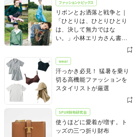
ファッショントピックス
リボンとお洒落と戦争と｜
「ひとりは、ひとりひとり
は、決して無力ではな
い。」小林エリカさん書き
下ろし
wear
汗っかき必見！ 猛暑を乗り
切る高機能ファッションを
スタイリストが厳選
SPUR財布研究会
使うほどに愛着が増す。ト
ッズの三つ折り財布