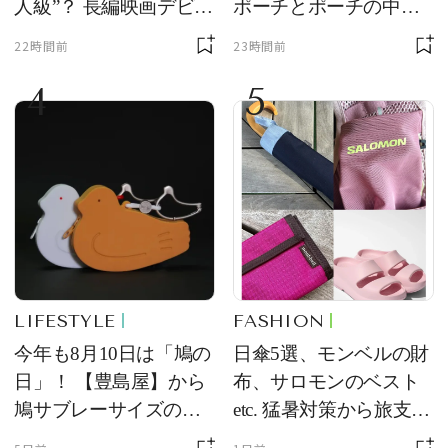
人級”？ 長編映画デビュ
ポーチとポーチの中身
ー作の現場写真に反響
を初公開！ 本当に使え
22時間前
23時間前
る常備薬＆必携アイテ
4
5
ム
LIFESTYLE
FASHION
今年も8月10日は「鳩の
日傘5選、モンベルの財
日」！ 【豊島屋】から
布、サロモンのベスト
鳩サブレーサイズのポ
etc. 猛暑対策から旅支度
ーチ「はとっこ」を限
まで！ ｜今週の人気記