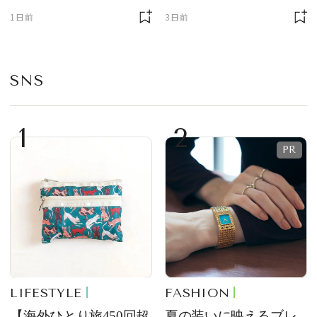
ェ」「ダックワーズ」
ニサイズもラインナッ
1日前
3日前
が限定復活！ 現代的で
プ
華やかなデザートとし
て登場
SNS
1
2
LIFESTYLE
FASHION
【海外ひとり旅450回超
夏の装いに映えるブレ