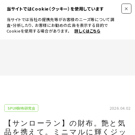
当サイトではCookie（クッキー）を使用しています
当サイトでは当社の提携先等がお客様のニーズ等について調
査・分析したり、
お客様にお勧めの広告を表示する目的で
Cookieを使用する場合があります。
詳しくはこちら
FASHION
BEAUTY
ログイン
JEWELRY & WATCH
2026.04.02
SPUR財布研究会
LIFESTYLE
【サンローラン】の財布。艶と気
品を携えて。ミニマルに輝くジッ