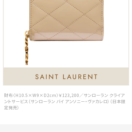
会員登録
Log in or Sign up
SPUR読者のためのメンバーシッププログラム
「The SPUR Club」。
便利な機能と特典を無料で楽し
めます。
ログイン・新規会員登録
財布〈H10.5×W9×D2cm〉￥123,200／サンローラン クライア
FOLLOW US
ントサービス（サンローラン バイ アンソニー・ヴァカレロ）（日本限
定発売）