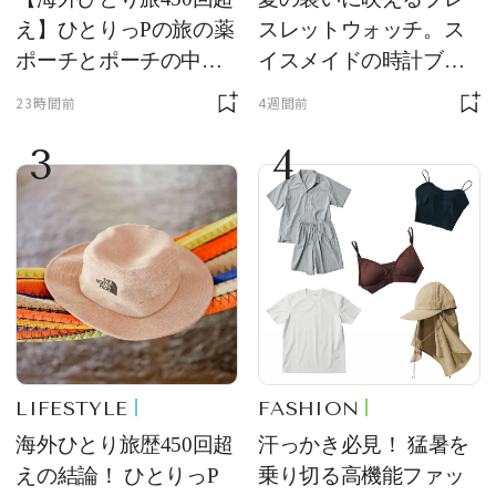
え】ひとりっPの旅の薬
スレットウォッチ。ス
ポーチとポーチの中身
イスメイドの時計ブラ
を初公開！ 本当に使え
ンド【フレデリック・
23時間前
4週間前
る常備薬＆必携アイテ
コンスタント】の新作
3
4
ム
をレビュー。【それい
け！ 良品ハンター】
LIFESTYLE
FASHION
海外ひとり旅歴450回超
汗っかき必見！ 猛暑を
えの結論！ ひとりっP
乗り切る高機能ファッ