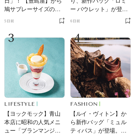
日」！ 【豊島屋】から
り、新作バッグ「ロミ
鳩サブレーサイズのポ
ー バウレット」が登
ーチ「はとっこ」を限
場！ デザイン性と収納
5日前
6日前
定販売
力を両立
3
4
LIFESTYLE
FASHION
【ヨックモック】青山
【ルイ・ヴィトン】か
本店に昭和の人気メニ
ら新作バッグ「ミュル
ュー「ブランマンジ
ティパス」が登場。ミ