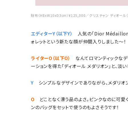
財布〈H8xW10xD3cm〉¥125,000／クリスチャン ディオール
エディターY（以下Y）
人気の「Dior Médaillo
ォレットという新たな顔が仲間入りしました〜！
ライターO（以下O）
なんてロマンティックなデザ
ーションを得た「ディオール メダリオン」と、淡
Y
シンプルなデザインでありながら、メダリオ
O
どことなく漂う品のよさ。ピンクなのに可愛
ンのバッグをセットで使うのもよさそうです！