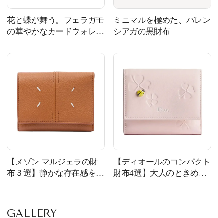
花と蝶が舞う。フェラガモ
ミニマルを極めた、バレン
の華やかなカードウォレッ
シアガの黒財布
ト
【メゾン マルジェラの財
【ディオールのコンパクト
布３選】静かな存在感を放
財布4選】大人のときめき
つウォレット
を詰め込んで
GALLERY