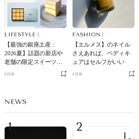
LIFESTYLE
FASHION
【最強の銀座土産：
【エルメス】のネイル
2026夏】話題の新店や
さえあれば、ペディキ
老舗の限定スイーツを
ュアはセルフがいい
ゲット【＃SPURおやつ
6日前
6日前
部トピックス】
NEWS
1
2