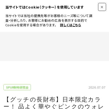
当サイトではCookie（クッキー）を使用しています
当サイトでは当社の提携先等がお客様のニーズ等について調
査・分析したり、
お客様にお勧めの広告を表示する目的で
Cookieを使用する場合があります。
詳しくはこちら
FASHION
BEAUTY
ログイン
JEWELRY & WATCH
2026.07.07
SPUR財布研究会
LIFESTYLE
【グッチの長財布】日本限定カラ
ー！ 品よく華やぐピンクのウォレ