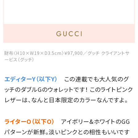
MAGAZINE
SPUR 2026 JULY
財布〈H10×W19×D3.5cm〉￥97,900／グッチ クライアントサ
2026年9月号
ービス（グッチ）
2026-07-23発売
エディターY（以下Y）
この連載でも大人気のグ
ッチのダブルGのウォレットです！ このライトピンク
最新号を試し読み
レザーは、なんと日本限定のカラーなんですよ。
ライターO（以下O）
アイボリー&ホワイトのGG
パターンが新鮮。淡いピンクとの相性もいいです