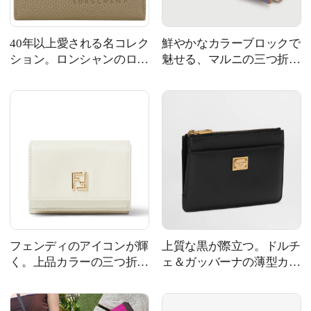
40年以上愛される名コレク
鮮やかなカラーブロックで
ション。ロンシャンのロン
魅せる、マルニの三つ折り
グセラー財布
財布
フェンディのアイコンが輝
上質な黒が際立つ。ドルチ
く。上品カラーの三つ折り
ェ＆ガッバーナの薄型カー
財布
ドホルダー