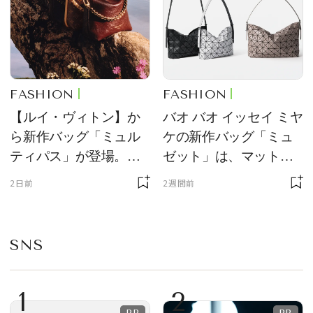
FASHION
FASHION
【ルイ・ヴィトン】か
バオ バオ イッセイ ミヤ
ら新作バッグ「ミュル
ケの新作バッグ「ミュ
ティパス」が登場。ミ
ゼット」は、マットな
ニサイズもラインナッ
質感が魅力！
2日前
2週間前
プ
SNS
1
2