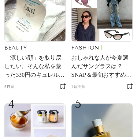
BEAUTY
FASHION
「涼しい顔」を取り戻
おしゃれな人が今夏選
したい。そんな私を救
んだサングラスは？
った330円のキュレル名
SNAP＆最旬おすすめサ
品
ングラス10選
6日前
1週間前
4
5