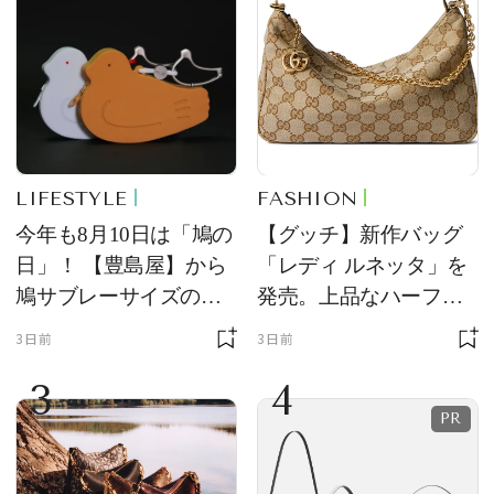
LIFESTYLE
FASHION
今年も8月10日は「鳩の
【グッチ】新作バッグ
日」！ 【豊島屋】から
「レディ ルネッタ」を
鳩サブレーサイズのポ
発売。上品なハーフム
ーチ「はとっこ」を限
ーン型がスタイリング
3日前
3日前
定販売
のアクセントに
3
4