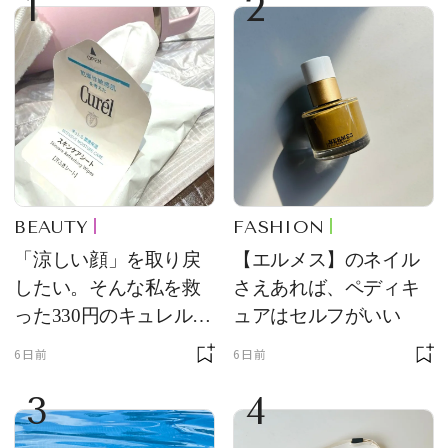
1
2
BEAUTY
FASHION
「涼しい顔」を取り戻
【エルメス】のネイル
したい。そんな私を救
さえあれば、ペディキ
った330円のキュレル名
ュアはセルフがいい
品
6日前
6日前
3
4