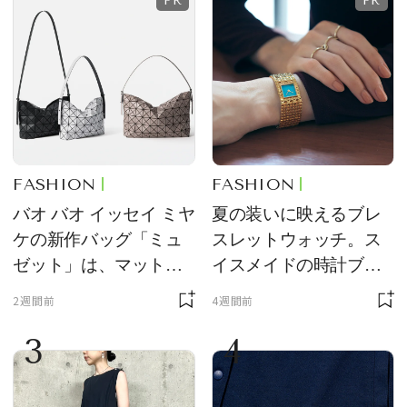
FASHION
FASHION
バオ バオ イッセイ ミヤ
夏の装いに映えるブレ
ケの新作バッグ「ミュ
スレットウォッチ。ス
ゼット」は、マットな
イスメイドの時計ブラ
質感が魅力！
ンド【フレデリック・
2週間前
4週間前
コンスタント】の新作
3
4
をレビュー。【それい
け！ 良品ハンター】