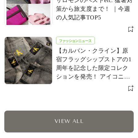
サロモンのベストetc. 猛暑対
策から旅支度まで！ ｜今週
の人気記事TOP5
ファッションニュース
【カルバン・クライン】原
宿フラッグシップストアの1
周年を記念した限定コレク
ションを発売！ アイコニッ
クな「CK」ロゴをアップデ
ート
VIEW ALL