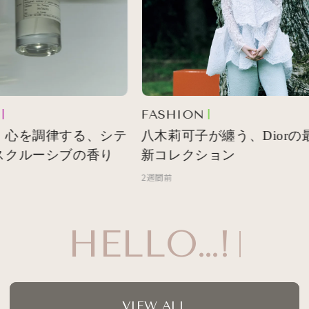
FASHION
 心を調律する、シテ
八木莉可子が纏う、Diorの最
スクルーシブの香り
新コレクション
2週間前
HELLO…!
VIEW ALL