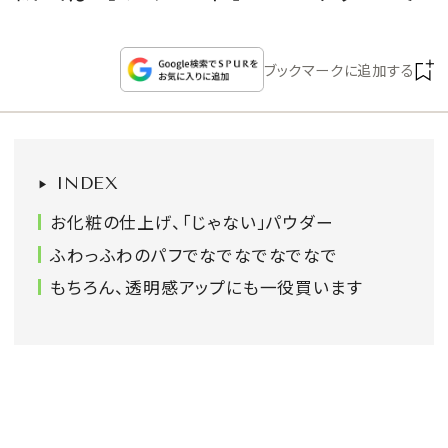
CULTURE
ブックマークに追加する
CELEBRITY
COLLECTION
INDEX
WEDDING
お化粧の仕上げ、「じゃない」パウダー
FORTUNE
ふわっふわのパフでなでなでなでなで
もちろん、透明感アップにも一役買います
SDGs
MAGAZINE