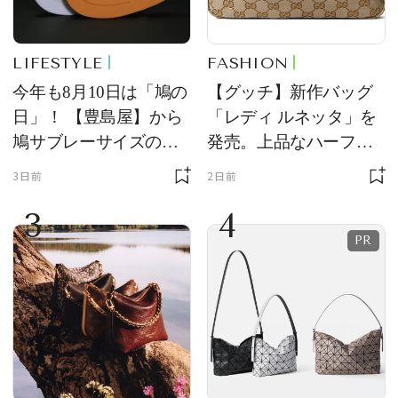
LIFESTYLE
FASHION
今年も8月10日は「鳩の
【グッチ】新作バッグ
日」！ 【豊島屋】から
「レディ ルネッタ」を
鳩サブレーサイズのポ
発売。上品なハーフム
ーチ「はとっこ」を限
ーン型がスタイリング
3日前
2日前
定販売
のアクセントに
3
4