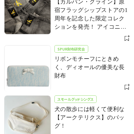
【カルバン・クライン】原
宿フラッグシップストアの1
周年を記念した限定コレク
ションを発売！ アイコニッ
クな「CK」ロゴをアップデ
ート
SPUR財布研究会
リボンモチーフにときめ
く、ディオールの優美な長
財布
スモールグッドシングス
犬の散歩には軽くて便利な
【アークテリクス】のバッ
グ！