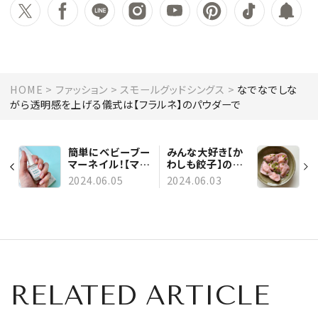
HOME
ファッション
スモールグッドシングス
なでなでしな
がら透明感を上げる儀式は【フラルネ】のパウダーで
簡単にベビーブー
みんな大好き【か
マーネイル！【マニ
わしも餃子】のア
キュリスト】の新作
イコの水餃子が美
2024.06.05
2024.06.03
に注目
味しすぎる！
RELATED ARTICLE