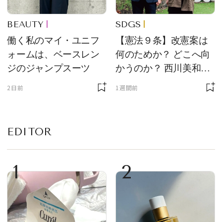
BEAUTY
SDGS
働く私のマイ・ユニフ
【憲法９条】改憲案は
ォームは、ベースレン
何のためか？ どこへ向
ジのジャンプスーツ
かうのか？ 西川美和さ
んと木村草太さんが読
2日前
1週間前
み解く
EDITOR
1
2