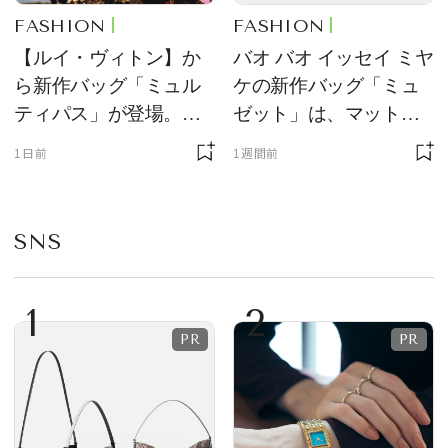
FASHION
FASHION
【ルイ・ヴィトン】か
バオ バオ イッセイ ミヤ
ら新作バッグ「ミュル
ケの新作バッグ「ミュ
ティパス」が登場。ミ
ゼット」は、マットな
ニサイズもラインナッ
質感が魅力！
1日前
1週間前
プ
SNS
1
2