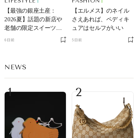
LIFESTYLE
FASHION
【最強の銀座土産：
【エルメス】のネイル
2026夏】話題の新店や
さえあれば、ペディキ
老舗の限定スイーツを
ュアはセルフがいい
ゲット【＃SPURおやつ
6日前
5日前
部トピックス】
NEWS
1
2