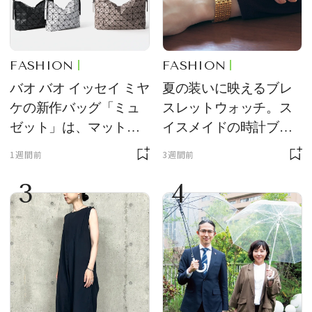
FASHION
FASHION
バオ バオ イッセイ ミヤ
夏の装いに映えるブレ
ケの新作バッグ「ミュ
スレットウォッチ。ス
ゼット」は、マットな
イスメイドの時計ブラ
質感が魅力！
ンド【フレデリック・
1週間前
3週間前
コンスタント】の新作
3
4
をレビュー。【それい
け！ 良品ハンター】