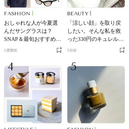
FASHION
BEAUTY
おしゃれな人が今夏選
「涼しい顔」を取り戻
んだサングラスは？
したい。そんな私を救
SNAP＆最旬おすすめサ
った330円のキュレル名
ングラス10選
品
1週間前
5日前
4
5