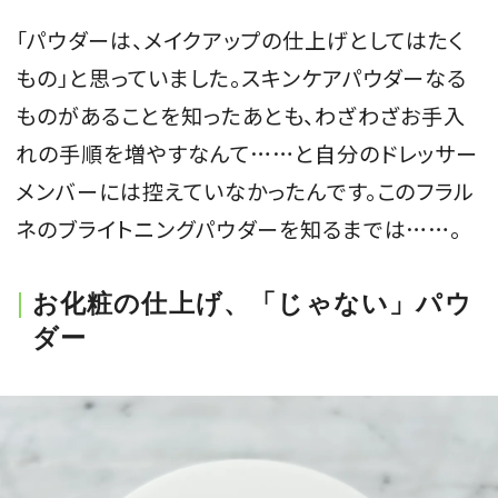
会員登録
「パウダーは、メイクアップの仕上げとしてはたく
もの」と思っていました。スキンケアパウダーなる
Log in or Sign up
ものがあることを知ったあとも、わざわざお手入
SPUR読者のためのメンバーシッププログラム
れの手順を増やすなんて……と自分のドレッサー
「The SPUR Club」。
便利な機能と特典を無料で楽し
メンバーには控えていなかったんです。このフラル
めます。
ネのブライトニングパウダーを知るまでは……。
ログイン・新規会員登録
お化粧の仕上げ、「じゃない」パウ
ダー
FOLLOW US