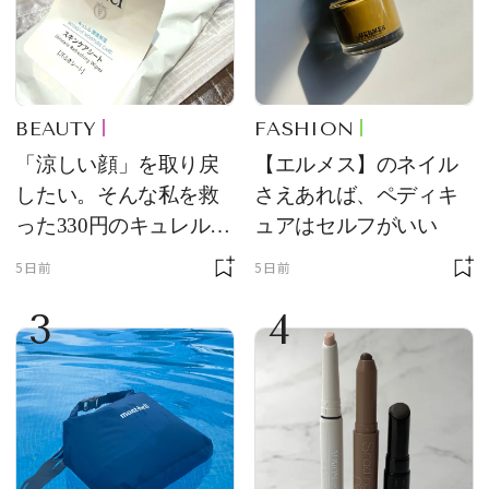
BEAUTY
FASHION
「涼しい顔」を取り戻
【エルメス】のネイル
したい。そんな私を救
さえあれば、ペディキ
った330円のキュレル名
ュアはセルフがいい
品
5日前
5日前
3
4