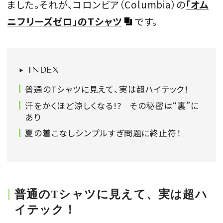
ました。それが、コロンビア（Columbia）の
「オム
会員登録
ニフリーズゼロ」のTシャツ
です。
Log in or Sign up
SPUR読者のためのメンバーシッププログラム
INDEX
「The SPUR Club」。
便利な機能と特典を無料で楽し
めます。
普通のTシャツに見えて、実は超ハイテック！
汗をかくほど涼しくなる!? その秘密は“裏”に
ログイン・新規会員登録
あり
夏の着こなしシンプルすぎ問題に終止符！
FOLLOW US
普通のTシャツに見えて、実は超ハ
イテック！