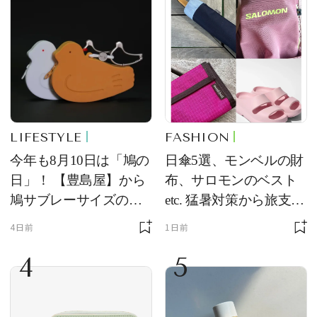
LIFESTYLE
FASHION
今年も8月10日は「鳩の
日傘5選、モンベルの財
日」！ 【豊島屋】から
布、サロモンのベスト
鳩サブレーサイズのポ
etc. 猛暑対策から旅支度
ーチ「はとっこ」を限
まで！ ｜今週の人気記
4日前
1日前
定販売
事TOP5
4
5