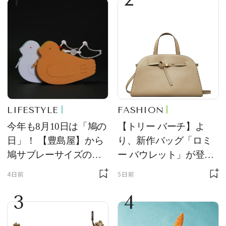
LIFESTYLE
FASHION
今年も8月10日は「鳩の
【トリー バーチ】よ
日」！ 【豊島屋】から
り、新作バッグ「ロミ
鳩サブレーサイズのポ
ー バウレット」が登
ーチ「はとっこ」を限
場！ デザイン性と収納
4日前
5日前
定販売
力を両立
3
4