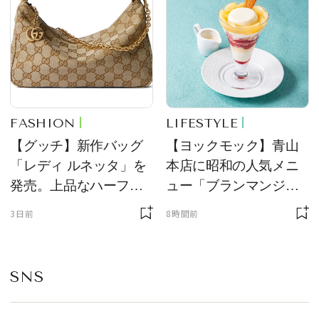
FASHION
LIFESTYLE
【グッチ】新作バッグ
【ヨックモック】青山
「レディ ルネッタ」を
本店に昭和の人気メニ
発売。上品なハーフム
ュー「ブランマンジ
ーン型がスタイリング
ェ」「ダックワーズ」
3日前
8時間前
のアクセントに
が限定復活！ 現代的で
華やかなデザートとし
て登場
SNS