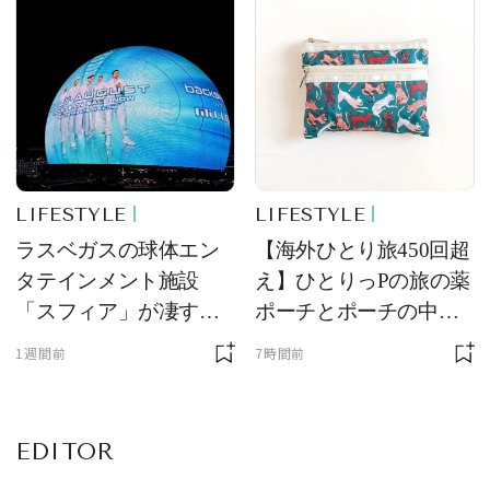
LIFESTYLE
LIFESTYLE
ラスベガスの球体エン
【海外ひとり旅450回超
タテインメント施設
え】ひとりっPの旅の薬
「スフィア」が凄すぎ
ポーチとポーチの中身
た！ ひとりっPが大後
を初公開！ 本当に使え
1週間前
7時間前
悔した理由とは！？
る常備薬＆必携アイテ
ム
EDITOR