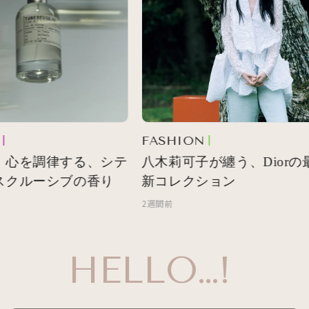
FASHION
 心を調律する、シテ
八木莉可子が纏う、Diorの最
スクルーシブの香り
新コレクション
2週間前
HELLO…!