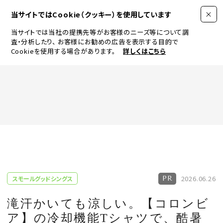
当サイトではCookie（クッキー）を使用しています
当サイトでは当社の提携先等がお客様のニーズ等について調
査・分析したり、
お客様にお勧めの広告を表示する目的で
Cookieを使用する場合があります。
詳しくはこちら
FASHION
BEAUTY
ログイン
JEWELRY & WATCH
2026.06.26
スモールグッドシングス
LIFESTYLE
滝汗かいても涼しい。【コロンビ
ア】の冷却機能Tシャツで、酷暑