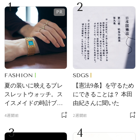
1
2
FASHION
SDGS
夏の装いに映えるブレ
【憲法9条】を守るため
スレットウォッチ。ス
にできることは？ 本田
イスメイドの時計ブラ
由紀さんに聞いた
ンド【フレデリック・
4週間前
2週間前
コンスタント】の新作
3
4
をレビュー。【それい
け！ 良品ハンター】