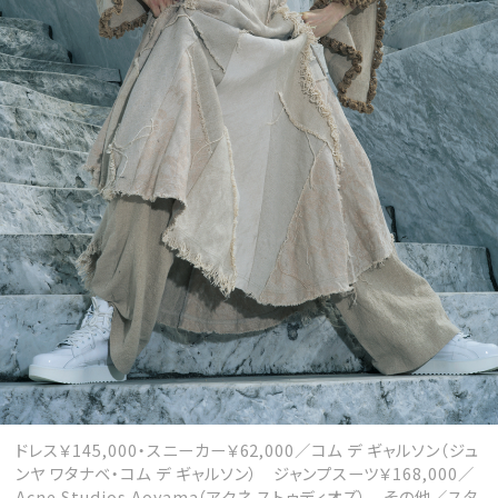
ドレス￥145,000・スニーカー￥62,000／コム デ ギャルソン（ジュ
ンヤ ワタナベ・コム デ ギャルソン） ジャンプスーツ￥168,000／
Acne Studios Aoyama（アクネ ストゥディオズ） その他／スタ