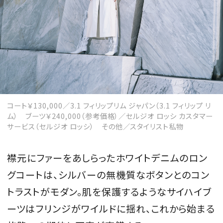
MAGAZINE
SPUR 2026 JULY
2026年9月号
コート￥130,000／3.1 フィリップリム ジャパン（3.1 フィリップ リ
2026-07-23発売
ム） ブーツ￥240,000（参考価格）／セルジオ ロッシ カスタマー
サービス（セルジオ ロッシ） その他／スタイリスト私物
最新号を試し読み
襟元にファーをあしらったホワイトデニムのロン
グコートは、シルバーの無機質なボタンとのコン
トラストがモダン。肌を保護するようなサイハイブ
ーツはフリンジがワイルドに揺れ、これから始まる