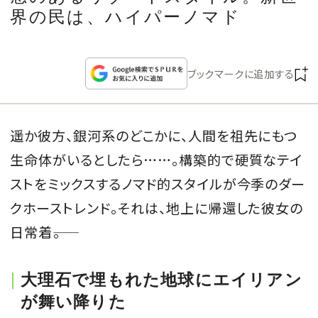
CULTURE
界の民は、ハイパーノマド
CELEBRITY
ブックマークに追加する
COLLECTION
遥か彼方、銀河系のどこかに、人間を祖先にもつ
WEDDING
生命体がいるとしたら……。構築的で硬質なテイ
FORTUNE
ストをミックスするノマド的スタイルが今季のダー
クホーストレンド。それは、地上に帰還した彼女の
SDGs
日常着――。
MAGAZINE
大理石で埋もれた地球にエイリアン
が舞い降りた