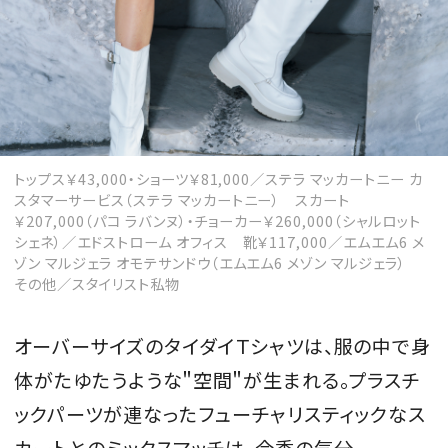
トップス￥43,000・ショーツ￥81,000／ステラ マッカートニー カ
スタマーサービス（ステラ マッカートニー） スカート
￥207,000（パコ ラバンヌ）・チョーカー￥260,000（シャルロット
シェネ）／エドストローム オフィス 靴￥117,000／エムエム6 メ
ゾン マルジェラ オモテサンドウ（エムエム6 メゾン マルジェラ）
その他／スタイリスト私物
オーバーサイズのタイダイＴシャツは、服の中で身
体がたゆたうような＂空間＂が生まれる。プラスチ
ックパーツが連なったフューチャリスティックなス