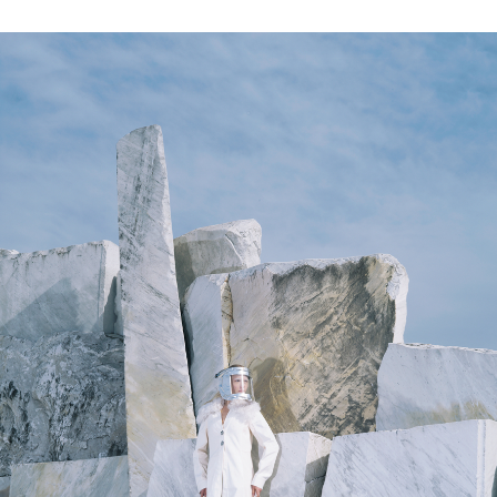
会員登録
Log in or Sign up
SPUR読者のためのメンバーシッププログラム
「The SPUR Club」。
便利な機能と特典を無料で楽し
めます。
ログイン・新規会員登録
FOLLOW US