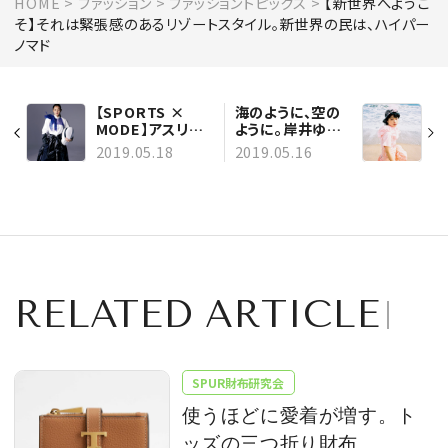
HOME
ファッション
ファッショントピックス
【新世界へようこ
そ】それは緊張感のあるリゾートスタイル。新世界の民は、ハイパー
ノマド
【SPORTS ×
海のように、空の
MODE】アスリー
ように。岸井ゆき
ト、才藤歩夢さん
の、珊瑚と瑠璃に
2019.05.18
2019.05.16
が登場。新時代を
包まれて
駆け抜けろ
RELATED ARTICLE
SPUR財布研究会
使うほどに愛着が増す。ト
ッズの三つ折り財布