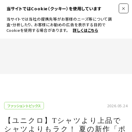
当サイトではCookie（クッキー）を使用しています
当サイトでは当社の提携先等がお客様のニーズ等について調
査・分析したり、
お客様にお勧めの広告を表示する目的で
Cookieを使用する場合があります。
詳しくはこちら
FASHION
BEAUTY
ログイン
JEWELRY & WATCH
2026.05.24
ファッショントピックス
LIFESTYLE
【ユニクロ】Tシャツより上品で
シャツよりもラク！ 夏の新作「ポ