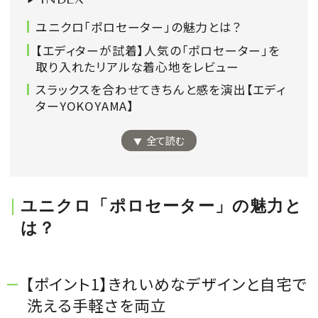
会員登録
ユニクロ「ポロセーター」の魅力とは？
Log in or Sign up
【エディターが試着】人気の「ポロセーター」を
取り入れたリアルな着心地をレビュー
SPUR読者のためのメンバーシッププログラム
スラックスを合わせてきちんと感を演出【エディ
「The SPUR Club」。
便利な機能と特典を無料で楽し
ターYOKOYAMA】
めます。
全て読む
ログイン・新規会員登録
ユニクロ「ポロセーター」の魅力と
は？
FOLLOW US
【ポイント1】きれいめなデザインと自宅で
洗える手軽さを両立