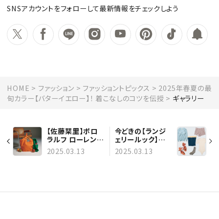
SNSアカウントをフォローして最新情報をチェックしよう
HOME
ファッション
ファッショントピックス
2025年春夏の最
旬カラー【バターイエロー】！ 着こなしのコツを伝授
ギャラリー
【佐藤栞里】ポロ
今どきの【ランジ
ラルフ ローレンの
ェリールック】に
ビッグトートを差
あるといいもの９
2025.03.13
2025.03.13
し色に！
選。【フェティコ】
【オーラリー】【マ
ノロ ブラニク】
etc...