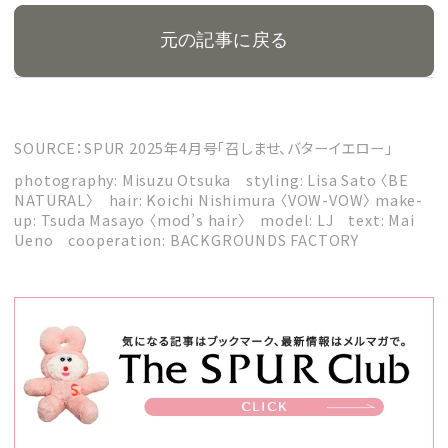
元の記事に戻る
SOURCE：SPUR 2025年4月号「召しませ、バターイエロー」
photography: Misuzu Otsuka styling: Lisa Sato 〈BE
NATURAL〉 hair: Koichi Nishimura 〈VOW-VOW〉 make-
up: Tsuda Masayo 〈mod’s hair〉 model: LJ text: Mai
Ueno cooperation: BACKGROUNDS FACTORY