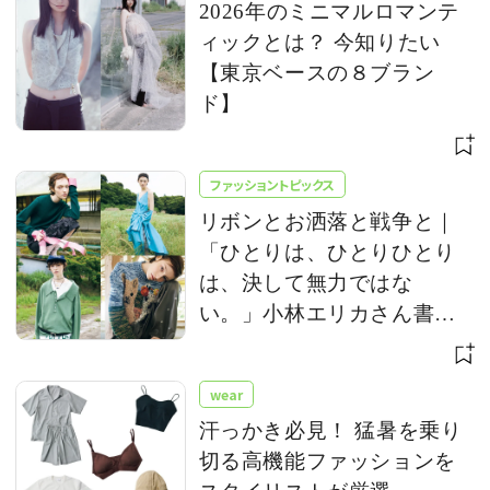
2026年のミニマルロマンテ
ィックとは？ 今知りたい
【東京ベースの８ブラン
ド】
ファッショントピックス
リボンとお洒落と戦争と｜
「ひとりは、ひとりひとり
は、決して無力ではな
い。」小林エリカさん書き
下ろし
wear
汗っかき必見！ 猛暑を乗り
切る高機能ファッションを