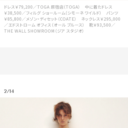
ドレス￥79,200／TOGA 原宿店（TOGA） 中に着たドレス
￥38,500／フィルグ ショールーム（シモーネ ワイルド） パンツ
￥85,800／メゾン・ディセット（COATE） ネックレス￥295,000
／エドストローム オフィス（オール ブルース） 靴￥93,500／
MAGAZINE
THE WALL SHOWROOM（ジア スタジオ）
SPUR 2026 JULY
2026年9月号
2026-07-23発売
最新号を試し読み
2/14