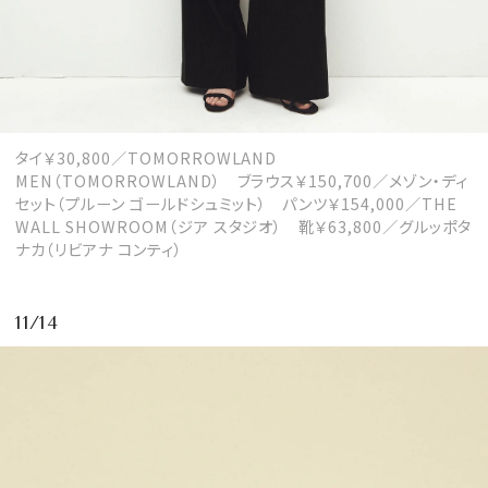
タイ￥30,800／TOMORROWLAND
MEN（TOMORROWLAND） ブラウス￥150,700／メゾン・ディ
セット（プルーン ゴールドシュミット） パンツ￥154,000／THE
WALL SHOWROOM（ジア スタジオ） 靴￥63,800／グルッポタ
ナカ（リビアナ コンティ）
11/14