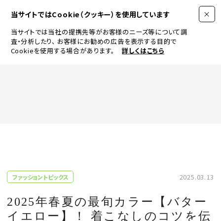
当サイトではCookie（クッキー）を使用しています
当サイトでは当社の提携先等がお客様のニーズ等について調
査・分析したり、
お客様にお勧めの広告を表示する目的で
Cookieを使用する場合があります。
詳しくはこちら
FASHION
BEAUTY
ログイン
JEWELRY & WATCH
2025.03.13
ファッショントピックス
LIFESTYLE
2025年春夏の最旬カラー【バター
イエロー】！ 着こなしのコツを伝