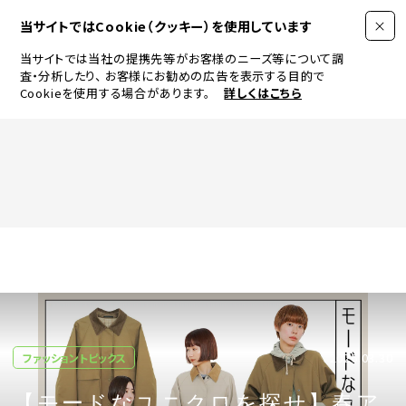
当サイトではCookie（クッキー）を使用しています
当サイトでは当社の提携先等がお客様のニーズ等について調
査・分析したり、
お客様にお勧めの広告を表示する目的で
Cookieを使用する場合があります。
詳しくはこちら
FASHION
BEAUTY
ログイン
JEWELRY & WATCH
2026.03.30
ファッショントピックス
LIFESTYLE
【モードなユニクロを探せ】春ア