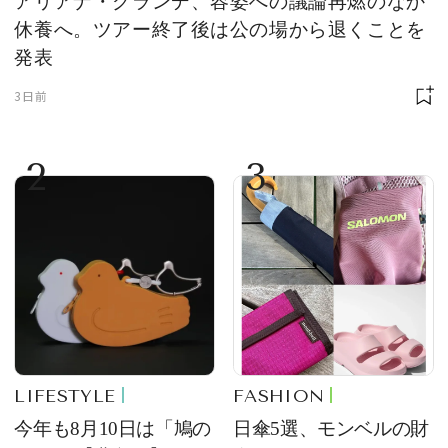
アリアナ・グランデ、容姿への議論再燃のなか
休養へ。ツアー終了後は公の場から退くことを
発表
3日前
2
3
LIFESTYLE
FASHION
今年も8月10日は「鳩の
日傘5選、モンベルの財