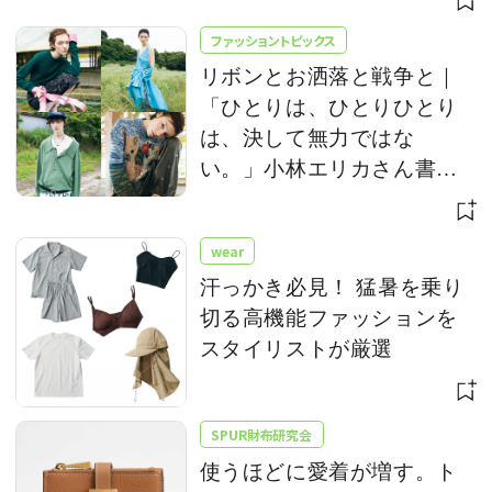
ファッショントピックス
リボンとお洒落と戦争と｜
「ひとりは、ひとりひとり
は、決して無力ではな
い。」小林エリカさん書き
下ろし
wear
汗っかき必見！ 猛暑を乗り
切る高機能ファッションを
スタイリストが厳選
SPUR財布研究会
使うほどに愛着が増す。ト