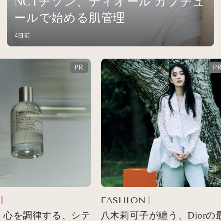
NCTチソン、ディオール カプチュ
ールで始める肌管理
4日前
FASHION
心を調律する、シテ
八木莉可子が纏う、Diorの最