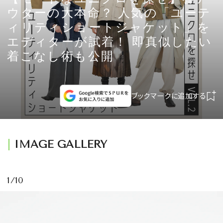
CULTURE
ウターの大本命？ 人気の「ユーテ
ィリティショートジャケット」を
CELEBRITY
エディターが試着！ 即真似したい
着こなし術も公開
COLLECTION
WEDDING
ブックマークに追加する
FORTUNE
IMAGE GALLERY
SDGs
1/10
MAGAZINE