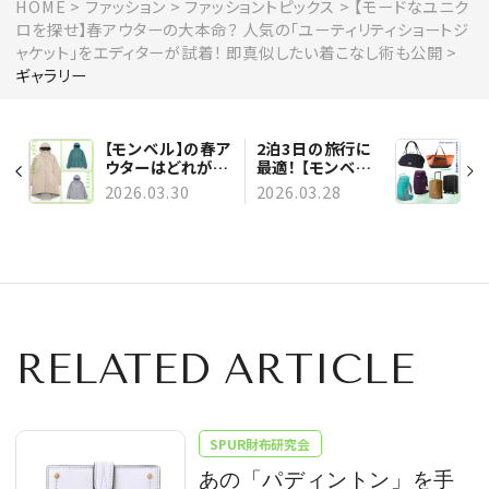
HOME
ファッション
ファッショントピックス
【モードなユニク
ロを探せ】春アウターの大本命？ 人気の「ユーティリティショートジ
ャケット」をエディターが試着！ 即真似したい着こなし術も公開
ギャラリー
【モンベル】の春ア
2泊3日の旅行に
ウターはどれが使
最適！ 【モンベル】
える？ 撥水・UVカ
のバックパックな
2026.03.30
2026.03.28
ット・ポケッタブル
ど、軽量で機能的
など、機能派アウ
な旅行バッグをセ
ターを厳選！
レクト
RELATED ARTICLE
SPUR財布研究会
あの「パディントン」を手