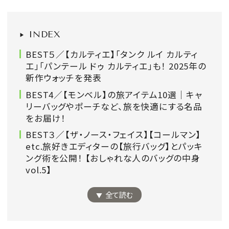
会員登録
Log in or Sign up
INDEX
BEST５／【カルティエ】「タンク ルイ カルティ
SPUR読者のためのメンバーシッププログラム
エ」「パンテール ドゥ カルティエ」も！ 2025年の
「The SPUR Club」。
便利な機能と特典を無料で楽し
新作ウォッチを発表
めます。
BEST4／【モンベル】の旅アイテム10選｜キャ
リーバッグやポーチなど、旅を快適にする名品
ログイン・新規会員登録
をお届け！
BEST３／【ザ・ノース・フェイス】【コールマン】
etc.旅好きエディターの【旅行バッグ】とパッキ
ング術を公開！ 【おしゃれな人のバッグの中身
vol.5】
FOLLOW US
全て読む