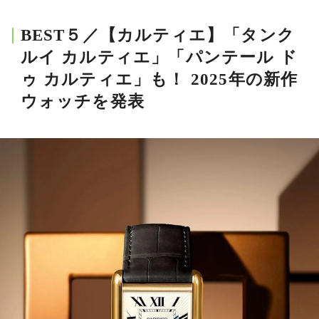
BEST５／【カルティエ】「タンク
ルイ カルティエ」「パンテール ド
MAGAZINE
ゥ カルティエ」も！ 2025年の新作
ウォッチを発表
SPUR 2026 JULY
2026年9月号
2026-07-23発売
最新号を試し読み