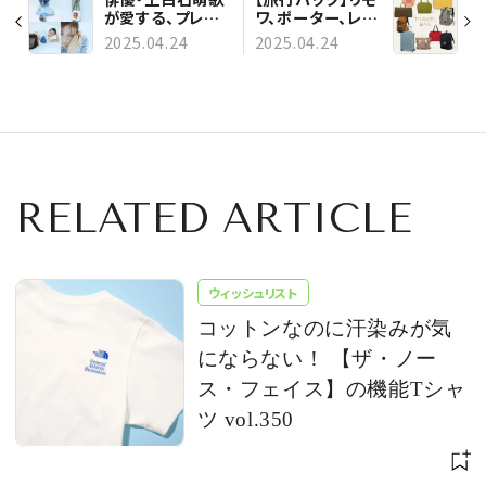
が愛する、プレイ
ワ、ポーター、レス
フルなファッショ
ポートサック
2025.04.24
2025.04.24
ンアイテムを大公
etc・・・、旅をおし
開！ 【ミュウミュ
ゃれに、快適にし
ウ】【マルニ】
てくれる“相棒”バ
etc...
ッグ21選
RELATED ARTICLE
ウィッシュリスト
コットンなのに汗染みが気
にならない！ 【ザ・ノー
ス・フェイス】の機能Tシャ
ツ vol.350