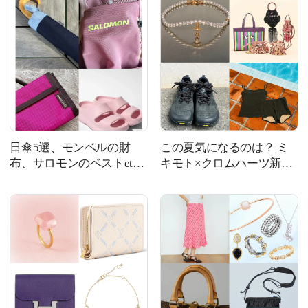
日傘5選、モンベルの財
この夏気になるのは？ ミ
布、サロモンのベストetc.
キモト×クロムハーツ新作
猛暑対策から旅支度まで！
やアニヤ・ハインドマーチ
｜今週の人気記事TOP5
のバッグが話題 | 今週の人
気記事TOP5