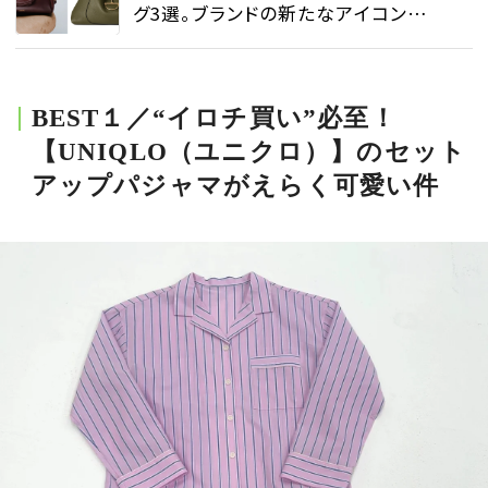
グ3選。ブランドの新たなアイコンに
注目! - ファッションニュース |
SPUR
BEST１／“イロチ買い”必至！
【UNIQLO（ユニクロ）】のセット
アップパジャマがえらく可愛い件