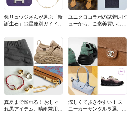
鏡リュウジさんが選ぶ「新
ユニクロコラボの試着レビ
誕生石」12星座別ガイド、
ューから、ご褒美買いした
ルイ・ヴィトンの限定財
い「一生もの」バッグ＆ジ
布、無印良品のひんやりス
ュエリーまで｜今週の人気
カーフetc. | 今週の人気記事
記事TOP5
TOP5
真夏まで頼れる！ おしゃ
涼しくて歩きやすい！ ス
れ黒アイテム、晴雨兼用シ
ニーカーサンダル５選、モ
ューズ、“365日つけられる
ンベルのボストンバッグ、
ピアス”etc. | 今週の人気記
ロンシャンの新作バッグ
事TOP5
etc. | 今週の人気記事TOP5