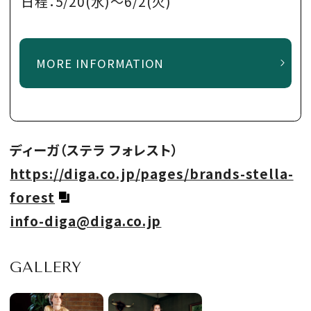
日程：5/20(水)～6/2(火)
MORE INFORMATION
ディーガ（ステラ フォレスト）
https://diga.co.jp/pages/brands-stella-
forest
info-diga@diga.co.jp
GALLERY