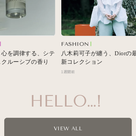
FASHION
心を調律する、シテ
八木莉可子が纏う、Diorの最
クルーシブの香り
新コレクション
1週間前
HELLO…!
VIEW ALL