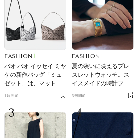
FASHION
FASHION
バオ バオ イッセイ ミヤ
夏の装いに映えるブレ
ケの新作バッグ「ミュ
スレットウォッチ。ス
ゼット」は、マットな
イスメイドの時計ブラ
質感が魅力！
ンド【フレデリック・
1週間前
3週間前
コンスタント】の新作
3
4
をレビュー。【それい
け！ 良品ハンター】