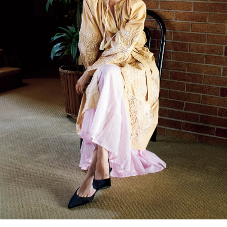
会員登録
Log in or Sign up
SPUR読者のためのメンバーシッププログラム
「The SPUR Club」。
便利な機能と特典を無料で楽し
めます。
ログイン・新規会員登録
FOLLOW US