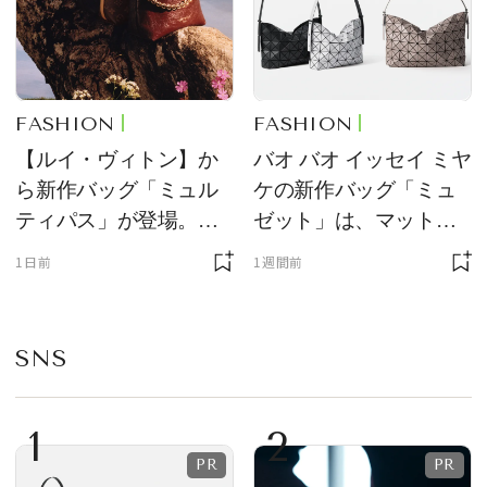
FASHION
FASHION
【ルイ・ヴィトン】か
バオ バオ イッセイ ミヤ
ら新作バッグ「ミュル
ケの新作バッグ「ミュ
ティパス」が登場。ミ
ゼット」は、マットな
ニサイズもラインナッ
質感が魅力！
1日前
1週間前
プ
SNS
1
2