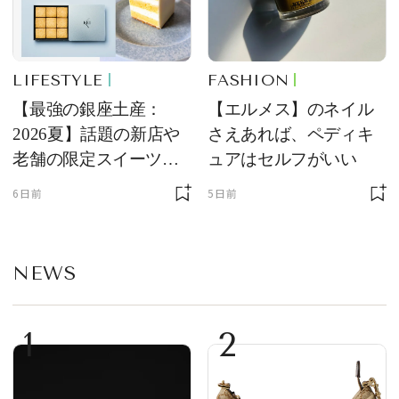
LIFESTYLE
FASHION
【最強の銀座土産：
【エルメス】のネイル
2026夏】話題の新店や
さえあれば、ペディキ
老舗の限定スイーツを
ュアはセルフがいい
ゲット【＃SPURおやつ
6日前
5日前
部トピックス】
NEWS
1
2