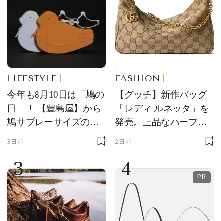
LIFESTYLE
FASHION
今年も8月10日は「鳩の
【グッチ】新作バッグ
日」！ 【豊島屋】から
「レディ ルネッタ」を
鳩サブレーサイズのポ
発売。上品なハーフム
ーチ「はとっこ」を限
ーン型がスタイリング
3日前
2日前
定販売
のアクセントに
3
4