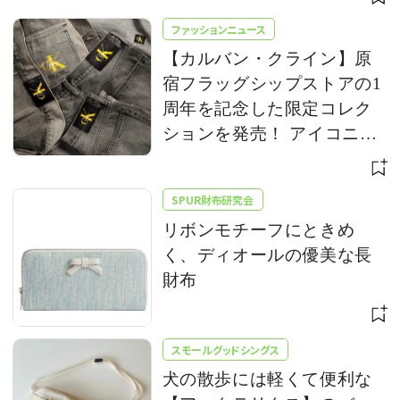
ファッションニュース
【カルバン・クライン】原
宿フラッグシップストアの1
周年を記念した限定コレク
ションを発売！ アイコニッ
クな「CK」ロゴをアップデ
ート
SPUR財布研究会
リボンモチーフにときめ
く、ディオールの優美な長
財布
スモールグッドシングス
犬の散歩には軽くて便利な