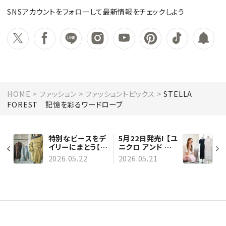
SNSアカウントをフォローして最新情報をチェックしよう
HOME
ファッション
ファッショントピックス
STELLA
FOREST 記憶を彩るワードローブ
特別なピースをデ
5月22日発売! 【ユ
イリーにまとう【フ
ニクロ アンド セ
ァッションラバー
シリー バンセン】
2026.05.22
2026.05.21
が語る、時を超え
はなぜ実現した？
る服】
製作秘話をデザイ
ナーに単独インタ
ビュー