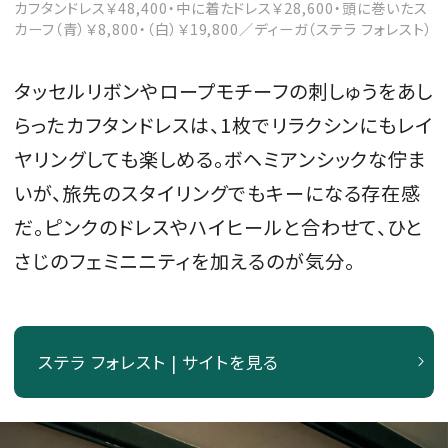
カフタンドレス￥48,400・中に着たドレス￥28,600・頭に巻いたス
カーフ（青）￥8,800・（白）￥19,800／ディーガ（ステラ フォレスト）
タッセルリボンやロープモチーフの刺しゅうをあし
MAGAZINE
らったカフタンドレスは、1枚でリラクシンにもレイ
ヤリングしても楽しめる。ボヘミアンシックな佇ま
SPUR 2026 JULY
いが、旅先のスタイリングでもキーになる存在感
2026年9月号
2026-07-23発売
だ。ピンクのドレスやハイヒールと合わせて、ひと
さじのフェミニニティを加えるのが気分。
最新号を試し読み
ステラ フォレスト | サイトを見る