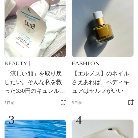
BEAUTY
FASHION
「涼しい顔」を取り戻
【エルメス】のネイル
したい。そんな私を救
さえあれば、ペディキ
った330円のキュレル名
ュアはセルフがいい
品
5日前
5日前
3
4