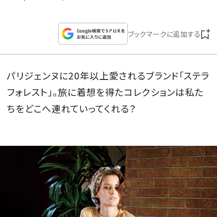
CULTURE
ブックマークに追加する
CELEBRITY
COLLECTION
パリジェンヌに20年以上愛されるブランド「ステラ
フォレスト」。旅に着想を得たコレクションは私た
WEDDING
ちをどこへ連れていってくれる？
FORTUNE
SDGs
MAGAZINE