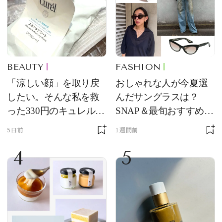
BEAUTY
FASHION
「涼しい顔」を取り戻
おしゃれな人が今夏選
したい。そんな私を救
んだサングラスは？
った330円のキュレル名
SNAP＆最旬おすすめサ
品
ングラス10選
5日前
1週間前
4
5