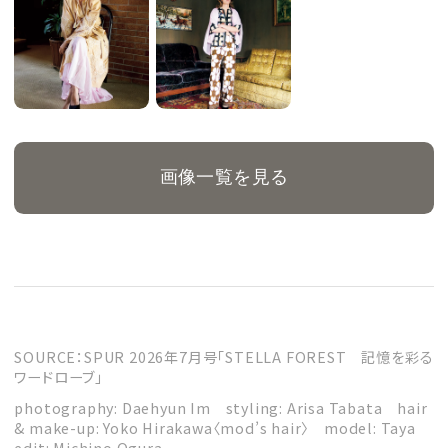
画像一覧を見る
SOURCE：SPUR 2026年7月号「STELLA FOREST 記憶を彩る
ワードローブ」
photography: Daehyun Im styling: Arisa Tabata hair
& make-up: Yoko Hirakawa〈mod’s hair〉 model: Taya
edit: Michino Ogura