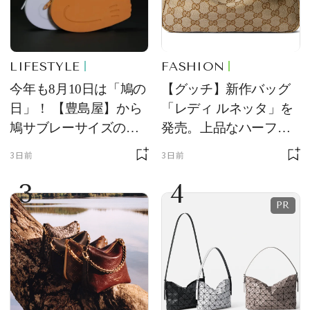
LIFESTYLE
FASHION
今年も8月10日は「鳩の
【グッチ】新作バッグ
日」！ 【豊島屋】から
「レディ ルネッタ」を
鳩サブレーサイズのポ
発売。上品なハーフム
ーチ「はとっこ」を限
ーン型がスタイリング
3日前
3日前
定販売
のアクセントに
3
4