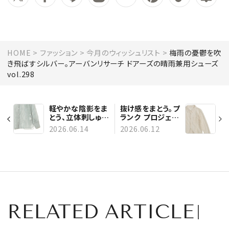
HOME
ファッション
今月のウィッシュリスト
梅雨の憂鬱を吹
き飛ばすシルバー。アーバンリサーチ ドアーズの晴雨兼用シューズ
vol.298
軽やかな陰影をま
抜け感をまとう。プ
とう、立体刺しゅう
ランク プロジェク
が美しいレイ ビー
トのシアーシャツ
2026.06.14
2026.06.12
ムスのシアーシャ
vol.297
ツ vol.299
RELATED ARTICLE