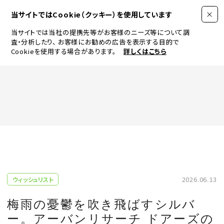
当サイトではCookie（クッキー）を使用しています
当サイトでは当社の提携先等がお客様のニーズ等について調
査・分析したり、
お客様にお勧めの広告を表示する目的で
Cookieを使用する場合があります。
詳しくはこちら
FASHION
BEAUTY
ログイン
JEWELRY & WATCH
2026.06.13
ウィッシュリスト
LIFESTYLE
梅雨の憂鬱を吹き飛ばすシルバ
ー。アーバンリサーチ ドアーズの