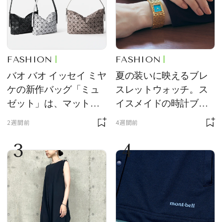
FASHION
FASHION
バオ バオ イッセイ ミヤ
夏の装いに映えるブレ
ケの新作バッグ「ミュ
スレットウォッチ。ス
ゼット」は、マットな
イスメイドの時計ブラ
質感が魅力！
ンド【フレデリック・
2週間前
4週間前
コンスタント】の新作
3
4
をレビュー。【それい
け！ 良品ハンター】