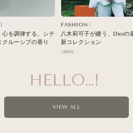
FASHION
 心を調律する、シテ
八木莉可子が纏う、Diorの最
スクルーシブの香り
新コレクション
2週間前
HELLO…!
VIEW ALL