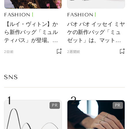
FASHION
FASHION
【ルイ・ヴィトン】か
バオ バオ イッセイ ミヤ
ら新作バッグ「ミュル
ケの新作バッグ「ミュ
ティパス」が登場。ミ
ゼット」は、マットな
ニサイズもラインナッ
質感が魅力！
2日前
2週間前
プ
SNS
1
2