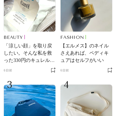
BEAUTY
FASHION
「涼しい顔」を取り戻
【エルメス】のネイル
したい。そんな私を救
さえあれば、ペディキ
った330円のキュレル名
ュアはセルフがいい
品
6日前
6日前
3
4