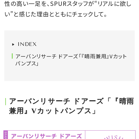
性の高い一足を、SPURスタッフが“リアルに欲し
会員登録
い”と感じた理由とともにチェックして。
Log in or Sign up
SPUR読者のためのメンバーシッププログラム
INDEX
「The SPUR Club」。
便利な機能と特典を無料で楽し
めます。
アーバンリサーチ ドアーズ「『晴雨兼用』Vカット
パンプス」
ログイン・新規会員登録
アーバンリサーチ ドアーズ「『晴雨
FOLLOW US
兼用』Vカットパンプス」