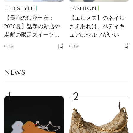
LIFESTYLE
FASHION
【最強の銀座土産：
【エルメス】のネイル
2026夏】話題の新店や
さえあれば、ペディキ
老舗の限定スイーツを
ュアはセルフがいい
ゲット【＃SPURおやつ
6日前
6日前
部トピックス】
NEWS
1
2