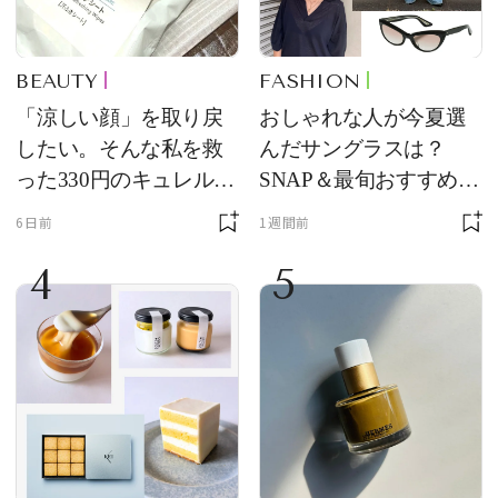
BEAUTY
FASHION
「涼しい顔」を取り戻
おしゃれな人が今夏選
したい。そんな私を救
んだサングラスは？
った330円のキュレル名
SNAP＆最旬おすすめサ
品
ングラス10選
6日前
1週間前
4
5