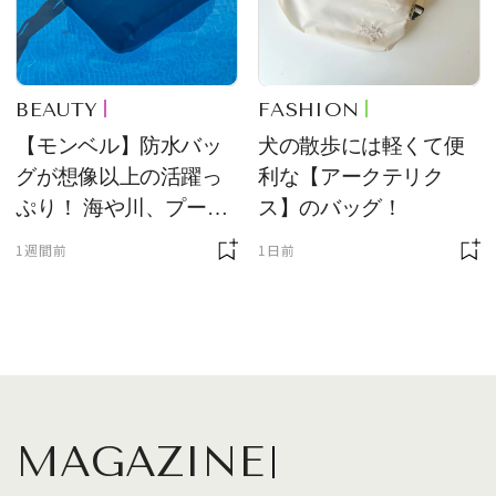
BEAUTY
FASHION
【モンベル】防水バッ
犬の散歩には軽くて便
グが想像以上の活躍っ
利な【アークテリク
ぷり！ 海や川、プール
ス】のバッグ！
に欠かせません
1週間前
1日前
MAGAZINE