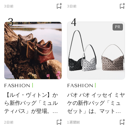
ーチ「はとっこ」を限
ーン型がスタイリング
3日前
3日前
定販売
のアクセントに
3
4
FASHION
FASHION
【ルイ・ヴィトン】か
バオ バオ イッセイ ミヤ
ら新作バッグ「ミュル
ケの新作バッグ「ミュ
ティパス」が登場。ミ
ゼット」は、マットな
ニサイズもラインナッ
質感が魅力！
2日前
1週間前
プ