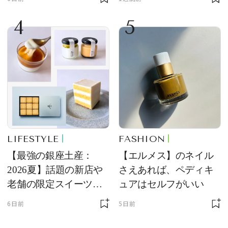
4
5
LIFESTYLE
FASHION
【最強の銀座土産：
【エルメス】のネイル
2026夏】話題の新店や
さえあれば、ペディキ
老舗の限定スイーツを
ュアはセルフがいい
ゲット【＃SPURおやつ
6日前
5日前
部トピックス】