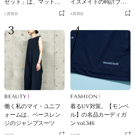
ゼット」は、マットな
イスメイドの時計ブラ
質感が魅力！
ンド【フレデリック・
1週間前
4週間前
コンスタント】の新作
3
4
をレビュー。【それい
け！ 良品ハンター】
BEAUTY
FASHION
働く私のマイ・ユニフ
着るUV対策。【モンベ
ォームは、ベースレン
ル】の名品カーディガ
ジのジャンプスーツ
ン vol.346
3日前
2日前