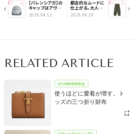
【バレンシアガ】の
都会的なムードに
キャップはアヴァ
仕上がる。大人の
ンギャルドな主役
ためのカーゴパン
2026.04.12
2026.04.10
級アイテム
ツは【ハイク】にあ
vol.238
り vol.236
RELATED ARTICLE
SPUR財布研究会
使うほどに愛着が増す。ト
ッズの三つ折り財布
スモールグッドシングス