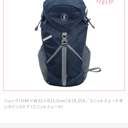
会員登録
Log in or Sign up
SPUR読者のためのメンバーシッププログラム
「The SPUR Club」。
便利な機能と特典を無料で楽し
めます。
ログイン・新規会員登録
FOLLOW US
リュック〈H40×W22×D11.5cm〉￥19,250／ミニットミュートオ
ンラインストア（ミニットミュート）