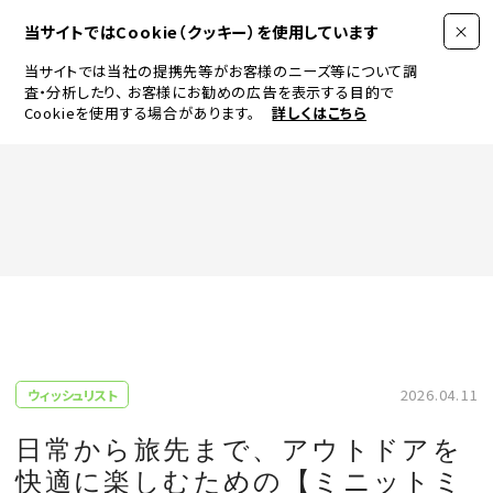
当サイトではCookie（クッキー）を使用しています
当サイトでは当社の提携先等がお客様のニーズ等について調
査・分析したり、
お客様にお勧めの広告を表示する目的で
Cookieを使用する場合があります。
詳しくはこちら
FASHION
BEAUTY
ログイン
JEWELRY & WATCH
2026.04.11
ウィッシュリスト
LIFESTYLE
日常から旅先まで、アウトドアを
快適に楽しむための【ミニットミ