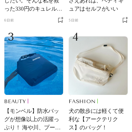
したい。そんな私を救
さえあれば、ペディキ
った330円のキュレル名
ュアはセルフがいい
品
6日前
5日前
3
4
BEAUTY
FASHION
【モンベル】防水バッ
犬の散歩には軽くて便
グが想像以上の活躍っ
利な【アークテリク
ぷり！ 海や川、プール
ス】のバッグ！