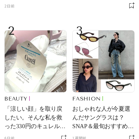
2日前
2
3
BEAUTY
FASHION
「涼しい顔」を取り戻
おしゃれな人が今夏選
したい。そんな私を救
んだサングラスは？
った330円のキュレル名
SNAP＆最旬おすすめサ
品
ングラス10選
6日前
1週間前