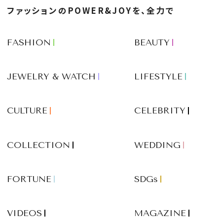
ファッションのPOWER&JOYを、全力で
FASHION
BEAUTY
JEWELRY & WATCH
LIFESTYLE
CULTURE
CELEBRITY
COLLECTION
WEDDING
FORTUNE
SDGs
VIDEOS
MAGAZINE