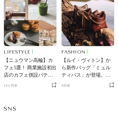
LIFESTYLE
FASHION
【ニュウマン高輪】カ
【ルイ・ヴィトン】か
フェ5選！ 商業施設初出
ら新作バッグ「ミュル
店のカフェ併設パティ
ティパス」が登場。ミ
スリーやジェラテリア
ニサイズもラインナッ
10ヶ月前
4日前
などで贅沢なひととき
プ
を
SNS