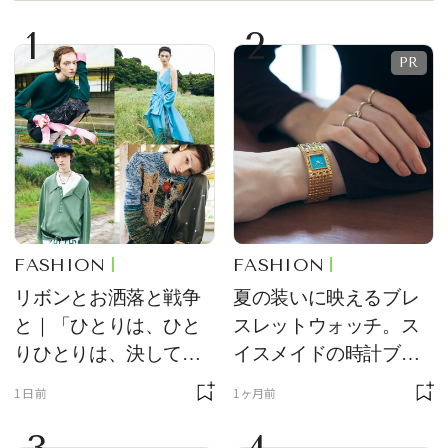
1
2
FASHION
FASHION
リボンとお洒落と戦争
夏の装いに映えるブレ
と｜「ひとりは、ひと
スレットウォッチ。ス
りひとりは、決して無
イスメイドの時計ブラ
力ではない。」小林エ
ンド【フレデリック・
1日前
1ヶ月前
リカさん書き下ろし
コンスタント】の新作
をレビュー。【それい