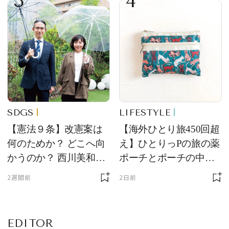
3
4
け！ 良品ハンター】
SDGS
LIFESTYLE
【憲法９条】改憲案は
【海外ひとり旅450回超
何のためか？ どこへ向
え】ひとりっPの旅の薬
かうのか？ 西川美和さ
ポーチとポーチの中身
んと木村草太さんが読
を初公開！ 本当に使え
2週間前
2日前
み解く
る常備薬＆必携アイテ
ム
EDITOR