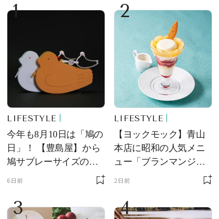
1
2
LIFESTYLE
LIFESTYLE
今年も8月10日は「鳩の
【ヨックモック】青山
日」！ 【豊島屋】から
本店に昭和の人気メニ
鳩サブレーサイズのポ
ュー「ブランマンジ
ーチ「はとっこ」を限
ェ」「ダックワーズ」
6日前
2日前
定販売
が限定復活！ 現代的で
3
4
華やかなデザートとし
て登場