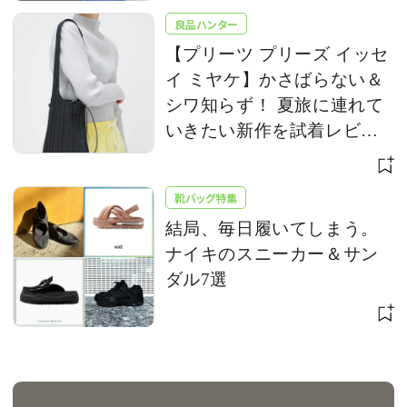
良品ハンター
【プリーツ プリーズ イッセ
イ ミヤケ】かさばらない＆
シワ知らず！ 夏旅に連れて
いきたい新作を試着レビュ
ー
靴バッグ特集
結局、毎日履いてしまう。
ナイキのスニーカー＆サン
ダル7選