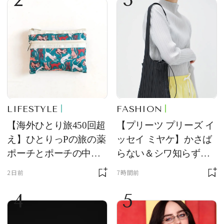
LIFESTYLE
FASHION
【海外ひとり旅450回超
【プリーツ プリーズ イ
え】ひとりっPの旅の薬
ッセイ ミヤケ】かさば
ポーチとポーチの中身
らない＆シワ知らず！
を初公開！ 本当に使え
夏旅に連れていきたい
2日前
7時間前
る常備薬＆必携アイテ
新作を試着レビュー
4
5
ム