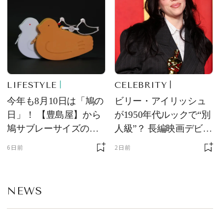
LIFESTYLE
CELEBRITY
今年も8月10日は「鳩の
ビリー・アイリッシュ
日」！ 【豊島屋】から
が1950年代ルックで“別
鳩サブレーサイズのポ
人級”？ 長編映画デビュ
ーチ「はとっこ」を限
ー作の現場写真に反響
6日前
2日前
定販売
NEWS