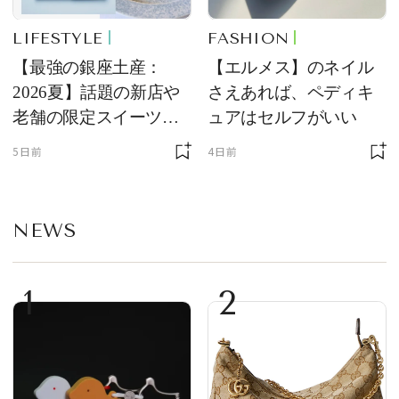
LIFESTYLE
FASHION
【最強の銀座土産：
【エルメス】のネイル
2026夏】話題の新店や
さえあれば、ペディキ
老舗の限定スイーツを
ュアはセルフがいい
ゲット【＃SPURおやつ
5日前
4日前
部トピックス】
NEWS
1
2