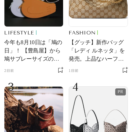
LIFESTYLE
FASHION
今年も8月10日は「鳩の
【グッチ】新作バッグ
日」！ 【豊島屋】から
「レディ ルネッタ」を
鳩サブレーサイズのポ
発売。上品なハーフム
ーチ「はとっこ」を限
ーン型がスタイリング
2日前
1日前
定販売
のアクセントに
3
4