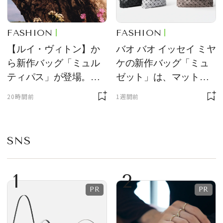
FASHION
FASHION
【ルイ・ヴィトン】か
バオ バオ イッセイ ミヤ
ら新作バッグ「ミュル
ケの新作バッグ「ミュ
ティパス」が登場。ミ
ゼット」は、マットな
ニサイズもラインナッ
質感が魅力！
20時間前
1週間前
プ
SNS
1
2