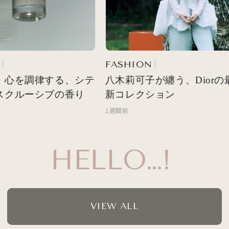
FASHION
 心を調律する、シテ
八木莉可子が纏う、Diorの最
スクルーシブの香り
新コレクション
1週間前
HELLO…!
VIEW ALL