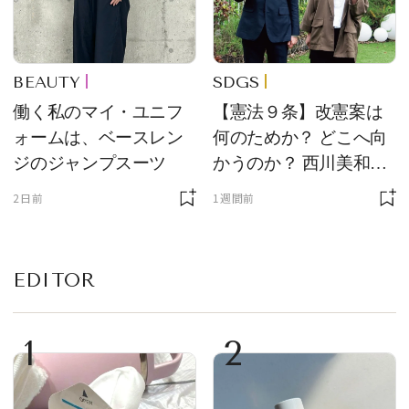
BEAUTY
SDGS
働く私のマイ・ユニフ
【憲法９条】改憲案は
ォームは、ベースレン
何のためか？ どこへ向
ジのジャンプスーツ
かうのか？ 西川美和さ
んと木村草太さんが読
2日前
1週間前
み解く
EDITOR
1
2