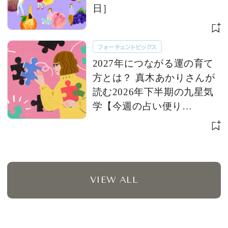
日］
フォーチュントピックス
2027年につながる運の育て
方とは？ 真木あかりさんが
読む2026年下半期の九星気
学【今週の占い便り
７/28〜】
VIEW ALL