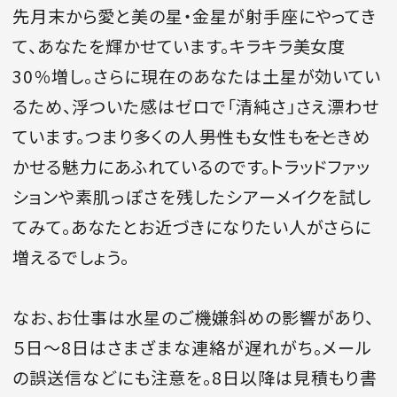
先月末から愛と美の星・金星が射手座にやってき
て、あなたを輝かせています。キラキラ美女度
30％増し。さらに現在のあなたは土星が効いてい
MAGAZINE
るため、浮ついた感はゼロで「清純さ」さえ漂わせ
ています。つまり多くの人――男性も女性も――をときめ
SPUR 2026 JULY
かせる魅力にあふれているのです。トラッドファッ
2026年9月号
ションや素肌っぽさを残したシアーメイクを試し
2026-07-23発売
てみて。あなたとお近づきになりたい人がさらに
増えるでしょう。
最新号を試し読み
なお、お仕事は水星のご機嫌斜めの影響があり、
５日～8日はさまざまな連絡が遅れがち。メール
の誤送信などにも注意を。8日以降は見積もり書