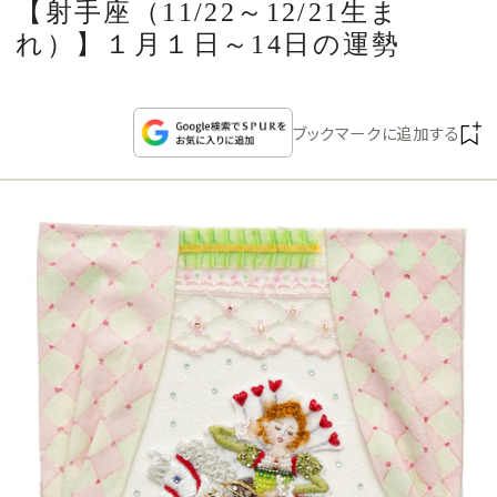
【射手座（11/22～12/21生ま
CULTURE
れ）】１月１日～14日の運勢
CELEBRITY
ブックマークに追加する
COLLECTION
WEDDING
FORTUNE
SDGs
MAGAZINE