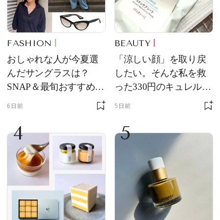
FASHION
BEAUTY
おしゃれな人が今夏選
「涼しい顔」を取り戻
んだサングラスは？
したい。そんな私を救
SNAP＆最旬おすすめサ
った330円のキュレル名
ングラス10選
品
6日前
5日前
4
5