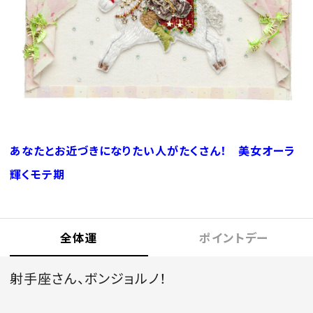
会員登録
Log in or Sign up
SPUR読者のためのメンバーシッププログラム
「The SPUR Club」。
便利な機能と特典を無料で楽し
めます。
あなたとお近づきになりたい人がたくさん！ 美女オーラ
ログイン・新規会員登録
輝くモテ期
FOLLOW US
全体運
ポイントデー
射手座さん、ボンジョルノ！