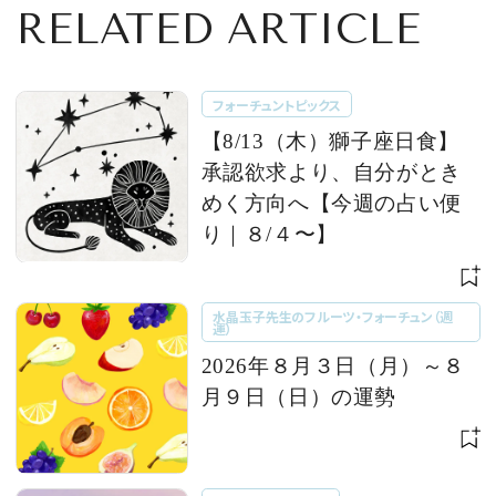
RELATED ARTICLE
フォーチュントピックス
【8/13（木）獅子座日食】
承認欲求より、自分がとき
めく方向へ【今週の占い便
り｜８/４〜】
水晶玉子先生のフルーツ・フォーチュン（週
運）
2026年８月３日（月）～８
月９日（日）の運勢