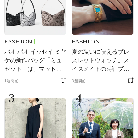
FASHION
FASHION
バオ バオ イッセイ ミヤ
夏の装いに映えるブレ
ケの新作バッグ「ミュ
スレットウォッチ。ス
ゼット」は、マットな
イスメイドの時計ブラ
質感が魅力！
ンド【フレデリック・
1週間前
3週間前
コンスタント】の新作
3
4
をレビュー。【それい
け！ 良品ハンター】