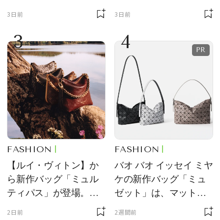
ーチ「はとっこ」を限
ーン型がスタイリング
3日前
3日前
定販売
のアクセントに
3
4
FASHION
FASHION
【ルイ・ヴィトン】か
バオ バオ イッセイ ミヤ
ら新作バッグ「ミュル
ケの新作バッグ「ミュ
ティパス」が登場。ミ
ゼット」は、マットな
ニサイズもラインナッ
質感が魅力！
2日前
2週間前