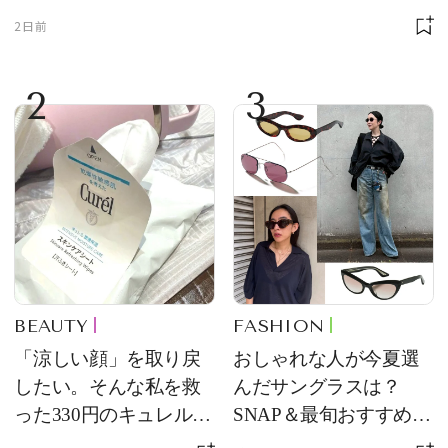
2日前
2
3
BEAUTY
FASHION
「涼しい顔」を取り戻
おしゃれな人が今夏選
したい。そんな私を救
んだサングラスは？
った330円のキュレル名
SNAP＆最旬おすすめサ
品
ングラス10選