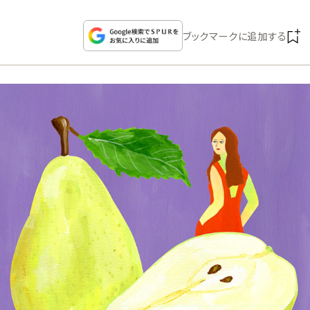
CULTURE
ブックマークに追加する
CELEBRITY
COLLECTION
WEDDING
FORTUNE
SDGs
MAGAZINE