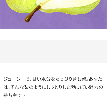
会員登録
Log in or Sign up
SPUR読者のためのメンバーシッププログラム
「The SPUR Club」。
便利な機能と特典を無料で楽し
めます。
ログイン・新規会員登録
ジューシーで、甘い水分をたっぷり含む梨。あなた
FOLLOW US
は、そんな梨のようにしっとりした艶っぽい魅力の
持ち主です。