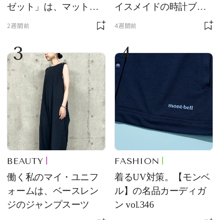
ゼット」は、マットな
イスメイドの時計ブラ
質感が魅力！
ンド【フレデリック・
2週間前
4週間前
コンスタント】の新作
3
4
をレビュー。【それい
け！ 良品ハンター】
BEAUTY
FASHION
働く私のマイ・ユニフ
着るUV対策。【モンベ
ォームは、ベースレン
ル】の名品カーディガ
ジのジャンプスーツ
ン vol.346