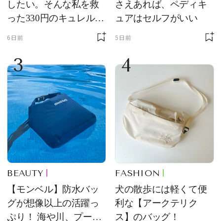
したい。そんな私を救
さえあれば、ペディキ
った330円のキュレル名
ュアはセルフがいい
品
6日前
5日前
3
4
BEAUTY
FASHION
【モンベル】防水バッ
犬の散歩には軽くて便
グが想像以上の活躍っ
利な【アークテリク
ぷり！ 海や川、プール
ス】のバッグ！