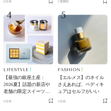
6日前
1週間前
4
5
LIFESTYLE
FASHION
【最強の銀座土産：
【エルメス】のネイル
2026夏】話題の新店や
さえあれば、ペディキ
老舗の限定スイーツを
ュアはセルフがいい
ゲット【＃SPURおやつ
6日前
5日前
部トピックス】