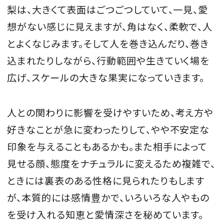
梨は、大きくて表面はごつごつしていて、一見、愛
想がない感じに見えますが、角はなく、柔軟で、人
とよくなじみます。そして人を巻き込んだり、巻き
MAGAZINE
込まれたりしながら、行動範囲や生きていく場を
広げ、スケールの大きな果実になっていきます。
SPUR 2026 JULY
2026年9月号
人との関わりに影響を受けやすいため、考え方や
2026-07-23発売
好きなことが急に変わったりして、やや不安定な
印象を与えることもあるかも。また相手によって
最新号を試し読み
見せる顔、態度をナチュラルに変えるため複雑で、
ときには裏表のある性格に見られたりもします
が、本質的には感情豊かで、いろいろな人やもの
を受け入れる知恵と愛情深さを秘めています。