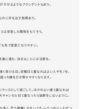
がかかるようなアクシデントもあり。
いものに手を出す危険あり。
ノとは安定した関係をもてそう。
ども先で変更になりやすい。
急激に進む、決まることには注意を。
強く受ける日。収穫日と重なればよい人やモノを、
ば困った縁を引き寄せやすくなります。
リラックスして過ごして。ほかのよい運と重なれば
、大キャンセル日と重なったら油断をしないように。
も多く、恋も発展しやすいとき。ふたつのハートがつ