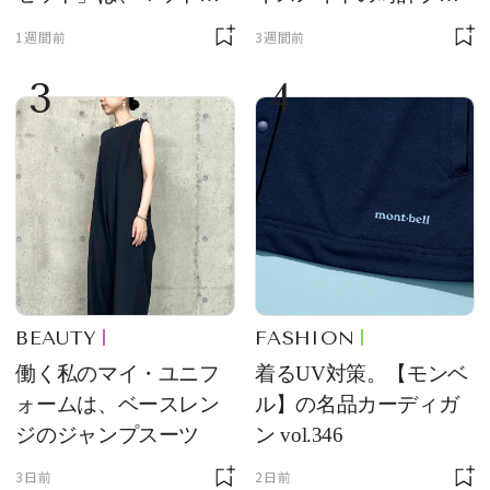
質感が魅力！
ンド【フレデリック・
1週間前
3週間前
コンスタント】の新作
3
4
をレビュー。【それい
け！ 良品ハンター】
BEAUTY
FASHION
働く私のマイ・ユニフ
着るUV対策。【モンベ
ォームは、ベースレン
ル】の名品カーディガ
ジのジャンプスーツ
ン vol.346
3日前
2日前