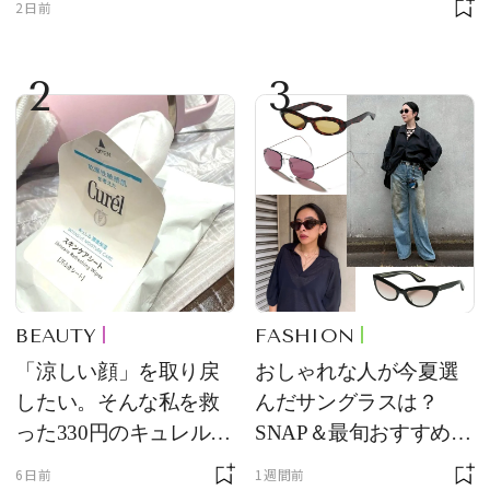
2日前
2
3
BEAUTY
FASHION
「涼しい顔」を取り戻
おしゃれな人が今夏選
したい。そんな私を救
んだサングラスは？
った330円のキュレル名
SNAP＆最旬おすすめサ
品
ングラス10選
6日前
1週間前