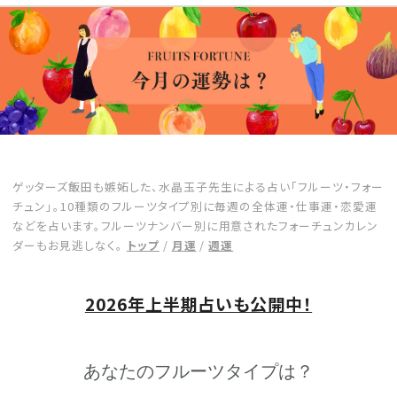
CULTURE
CELEBRITY
COLLECTION
WEDDING
ゲッターズ飯田も嫉妬した、水晶玉子先生による占い「フルーツ・フォー
チュン」。10種類のフルーツタイプ別に毎週の全体運・仕事運・恋愛運
FORTUNE
などを占います。フルーツナンバー別に用意されたフォーチュンカレン
ダーもお見逃しなく。
トップ
/
月運
/
週運
SDGs
2026年上半期占いも公開中！
MAGAZINE