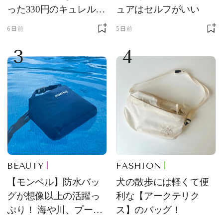
った330円のキュレル名
ュアはセルフがいい
品
6日前
5日前
3
4
BEAUTY
FASHION
【モンベル】防水バッ
犬の散歩には軽くて便
グが想像以上の活躍っ
利な【アークテリク
ぷり！ 海や川、プール
ス】のバッグ！