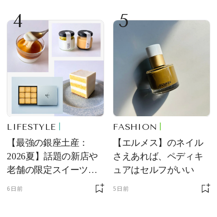
4
5
LIFESTYLE
FASHION
【最強の銀座土産：
【エルメス】のネイル
2026夏】話題の新店や
さえあれば、ペディキ
老舗の限定スイーツを
ュアはセルフがいい
ゲット【＃SPURおやつ
6日前
5日前
部トピックス】