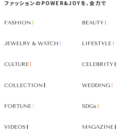
ファッションのPOWER&JOYを、全力で
FASHION
BEAUTY
JEWELRY & WATCH
LIFESTYLE
CULTURE
CELEBRITY
COLLECTION
WEDDING
FORTUNE
SDGs
VIDEOS
MAGAZINE