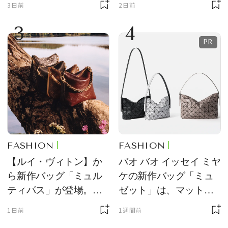
3日前
2日前
定販売
のアクセントに
3
4
FASHION
FASHION
【ルイ・ヴィトン】か
バオ バオ イッセイ ミヤ
ら新作バッグ「ミュル
ケの新作バッグ「ミュ
ティパス」が登場。ミ
ゼット」は、マットな
ニサイズもラインナッ
質感が魅力！
1日前
1週間前
プ