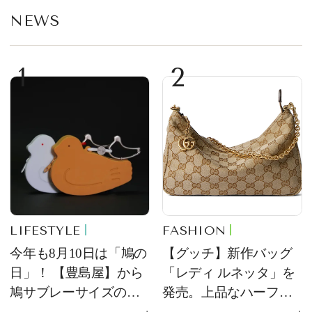
NEWS
1
2
LIFESTYLE
FASHION
今年も8月10日は「鳩の
【グッチ】新作バッグ
日」！ 【豊島屋】から
「レディ ルネッタ」を
鳩サブレーサイズのポ
発売。上品なハーフム
ーチ「はとっこ」を限
ーン型がスタイリング