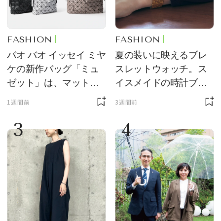
FASHION
FASHION
バオ バオ イッセイ ミヤ
夏の装いに映えるブレ
ケの新作バッグ「ミュ
スレットウォッチ。ス
ゼット」は、マットな
イスメイドの時計ブラ
質感が魅力！
ンド【フレデリック・
1週間前
3週間前
コンスタント】の新作
3
4
をレビュー。【それい
け！ 良品ハンター】