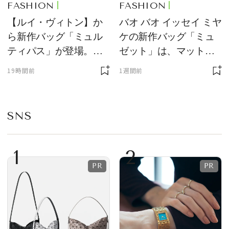
FASHION
FASHION
【ルイ・ヴィトン】か
バオ バオ イッセイ ミヤ
ら新作バッグ「ミュル
ケの新作バッグ「ミュ
ティパス」が登場。ミ
ゼット」は、マットな
ニサイズもラインナッ
質感が魅力！
19時間前
1週間前
プ
SNS
1
2