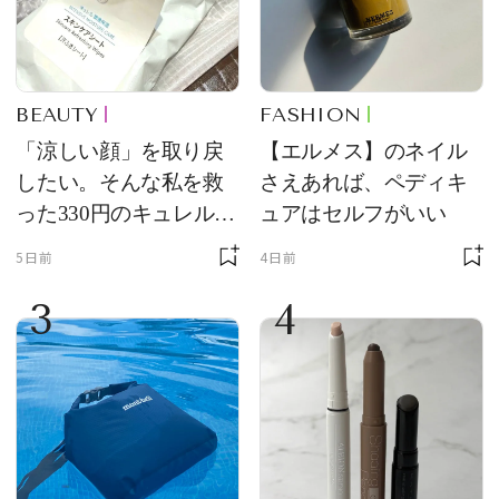
BEAUTY
FASHION
「涼しい顔」を取り戻
【エルメス】のネイル
したい。そんな私を救
さえあれば、ペディキ
った330円のキュレル名
ュアはセルフがいい
品
5日前
4日前
3
4