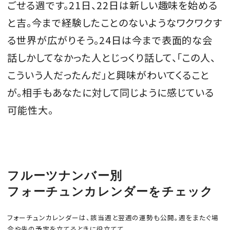
ごせる週です。21日、22日は新しい趣味を始める
と吉。今まで経験したことのないようなワクワクす
る世界が広がりそう。24日は今まで表面的な会
MAGAZINE
話しかしてなかった人とじっくり話して、「この人、
こういう人だったんだ」と興味がわいてくること
SPUR 2026 JULY
が。相手もあなたに対して同じように感じている
2026年9月号
可能性大。
2026-07-23発売
最新号を試し読み
フルーツナンバー別
フォーチュンカレンダーをチェック
フォーチュンカレンダーは、該当週と翌週の運勢も公開。週をまたぐ場
合や先の予定を立てるときに役立てて。