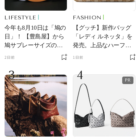
LIFESTYLE
FASHION
今年も8月10日は「鳩の
【グッチ】新作バッグ
日」！ 【豊島屋】から
「レディ ルネッタ」を
鳩サブレーサイズのポ
発売。上品なハーフム
ーチ「はとっこ」を限
ーン型がスタイリング
2日前
1日前
定販売
のアクセントに
3
4