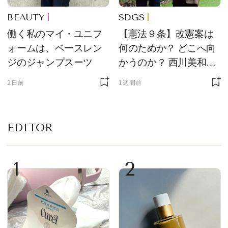
BEAUTY
SDGS
働く私のマイ・ユニフ
【憲法９条】改憲案は
ォームは、ベースレン
何のためか？ どこへ向
ジのジャンプスーツ
かうのか？ 西川美和さ
んと木村草太さんが読
2日前
1週間前
み解く
EDITOR
1
2