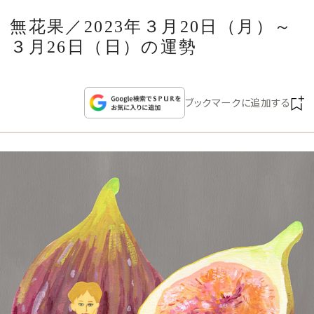
CULTURE
無花果／2023年３月20日（月）～
３月26日（日）の運勢
CELEBRITY
COLLECTION
ブックマークに追加する
WEDDING
FORTUNE
SDGs
MAGAZINE