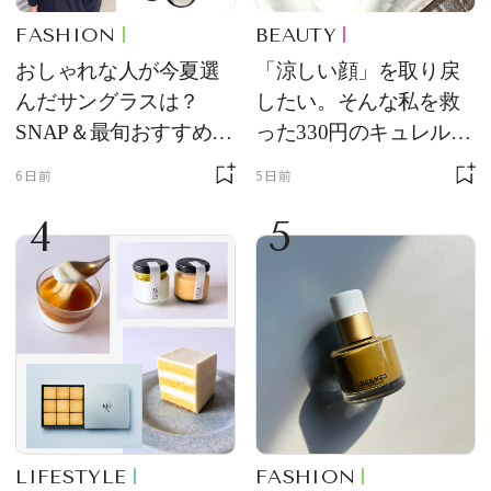
FASHION
BEAUTY
おしゃれな人が今夏選
「涼しい顔」を取り戻
んだサングラスは？
したい。そんな私を救
SNAP＆最旬おすすめサ
った330円のキュレル名
ングラス10選
品
6日前
5日前
4
5
LIFESTYLE
FASHION