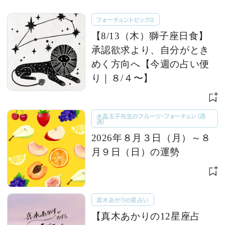
フォーチュントピックス
【8/13（木）獅子座日食】
承認欲求より、自分がとき
めく方向へ【今週の占い便
り｜８/４〜】
水晶玉子先生のフルーツ・フォーチュン（週
運）
2026年８月３日（月）～８
月９日（日）の運勢
真木あかりの星占い
【真木あかりの12星座占