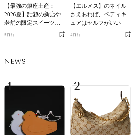
【最強の銀座土産：
【エルメス】のネイル
2026夏】話題の新店や
さえあれば、ペディキ
老舗の限定スイーツを
ュアはセルフがいい
ゲット【＃SPURおやつ
5日前
4日前
部トピックス】
NEWS
1
2