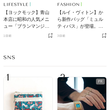
LIFESTYLE
FASHION
【ヨックモック】青山
【ルイ・ヴィトン】か
本店に昭和の人気メニ
ら新作バッグ「ミュル
ュー「ブランマンジ
ティパス」が登場。ミ
ェ」「ダックワーズ」
ニサイズもラインナッ
1日前
3日前
が限定復活！ 現代的で
プ
華やかなデザートとし
て登場
SNS
1
2