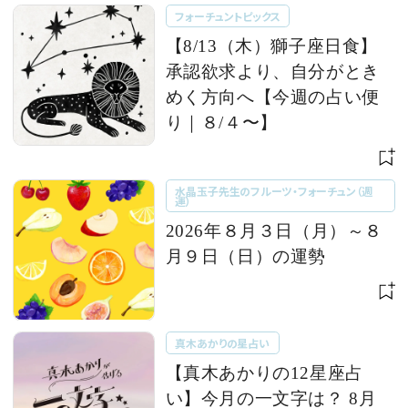
フォーチュントピックス
【8/13（木）獅子座日食】
承認欲求より、自分がとき
めく方向へ【今週の占い便
り｜８/４〜】
水晶玉子先生のフルーツ・フォーチュン（週
運）
2026年８月３日（月）～８
月９日（日）の運勢
真木あかりの星占い
【真木あかりの12星座占
い】今月の一文字は？ 8月