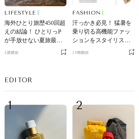
LIFESTYLE
FASHION
海外ひとり旅歴450回超
汗っかき必見！ 猛暑を
えの結論！ ひとりっP
乗り切る高機能ファッ
が手放せない夏旅最強
ションをスタイリスト
ギア５選
が厳選
2週間前
19時間前
EDITOR
1
2