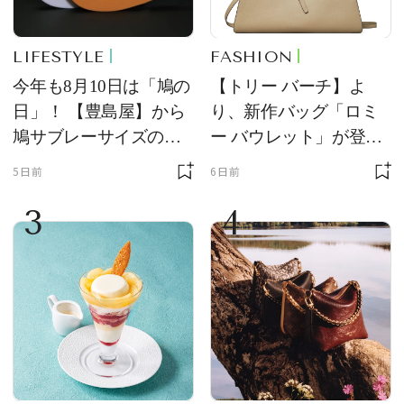
LIFESTYLE
FASHION
今年も8月10日は「鳩の
【トリー バーチ】よ
日」！ 【豊島屋】から
り、新作バッグ「ロミ
鳩サブレーサイズのポ
ー バウレット」が登
ーチ「はとっこ」を限
場！ デザイン性と収納
5日前
6日前
定販売
力を両立
3
4