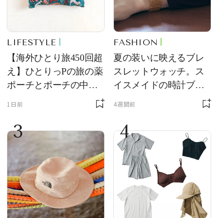
LIFESTYLE
FASHION
【海外ひとり旅450回超
夏の装いに映えるブレ
え】ひとりっPの旅の薬
スレットウォッチ。ス
ポーチとポーチの中身
イスメイドの時計ブラ
を初公開！ 本当に使え
ンド【フレデリック・
1日前
4週間前
る常備薬＆必携アイテ
コンスタント】の新作
3
4
ム
をレビュー。【それい
け！ 良品ハンター】