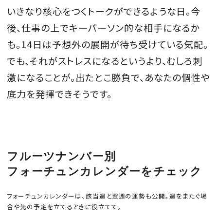
いきなり核心をつくトークができるような日。今
後、仕事の上でキーパーソン的な相手になるか
も。14日は予想外の展開が待ち受けている気配。
MAGAZINE
でも、それがストレスになるというより、むしろ刺
激になることが。出たとこ勝負で、あなたの個性や
SPUR 2026 JULY
底力を発揮できそうです。
2026年9月号
2026-07-23発売
最新号を試し読み
フルーツナンバー別
フォーチュンカレンダーをチェック
フォーチュンカレンダーは、該当週と翌週の運勢も公開。週をまたぐ場
合や先の予定を立てるときに役立てて。