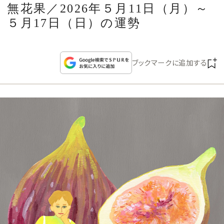
CULTURE
無花果／2026年５月11日（月）～
５月17日（日）の運勢
CELEBRITY
ブックマークに追加する
COLLECTION
WEDDING
FORTUNE
SDGs
MAGAZINE