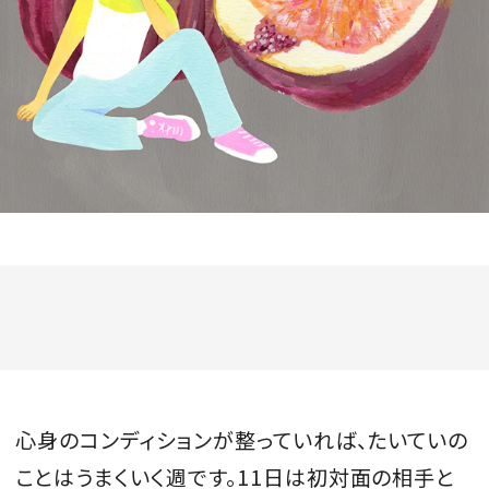
会員登録
Log in or Sign up
SPUR読者のためのメンバーシッププログラム
「The SPUR Club」。
便利な機能と特典を無料で楽し
めます。
ログイン・新規会員登録
FOLLOW US
心身のコンディションが整っていれば、たいていの
ことはうまくいく週です。11日は初対面の相手と