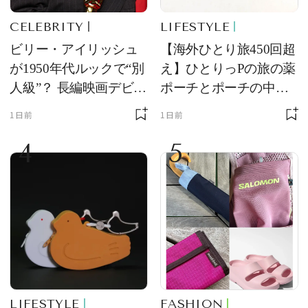
CELEBRITY
LIFESTYLE
ビリー・アイリッシュ
【海外ひとり旅450回超
が1950年代ルックで“別
え】ひとりっPの旅の薬
人級”？ 長編映画デビュ
ポーチとポーチの中身
ー作の現場写真に反響
を初公開！ 本当に使え
1日前
1日前
る常備薬＆必携アイテ
4
5
ム
LIFESTYLE
FASHION