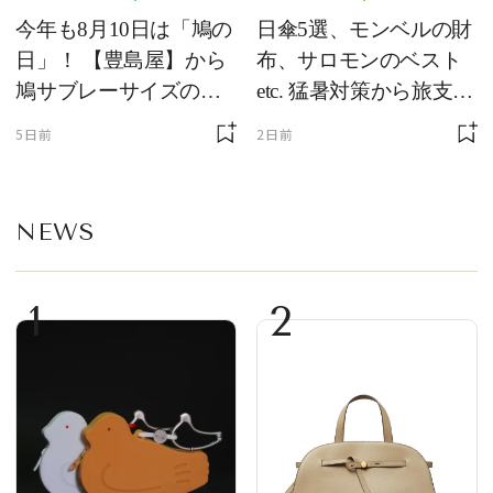
今年も8月10日は「鳩の
日傘5選、モンベルの財
日」！ 【豊島屋】から
布、サロモンのベスト
鳩サブレーサイズのポ
etc. 猛暑対策から旅支度
ーチ「はとっこ」を限
まで！ ｜今週の人気記
5日前
2日前
定販売
事TOP5
NEWS
1
2