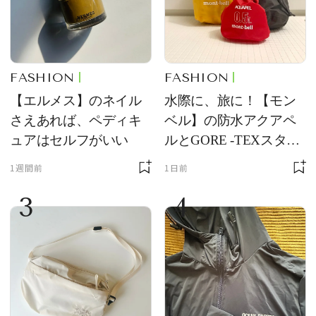
FASHION
FASHION
【エルメス】のネイル
水際に、旅に！【モン
さえあれば、ペディキ
ベル】の防水アクアペ
ュアはセルフがいい
ルとGORE -TEXスタッ
フバッグが優秀すぎる
1週間前
1日前
3
4