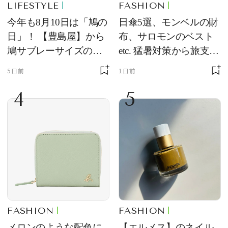
LIFESTYLE
FASHION
今年も8月10日は「鳩の
日傘5選、モンベルの財
日」！ 【豊島屋】から
布、サロモンのベスト
鳩サブレーサイズのポ
etc. 猛暑対策から旅支度
ーチ「はとっこ」を限
まで！ ｜今週の人気記
5日前
1日前
定販売
事TOP5
4
5
FASHION
FASHION
メロンのような配色に
【エルメス】のネイル