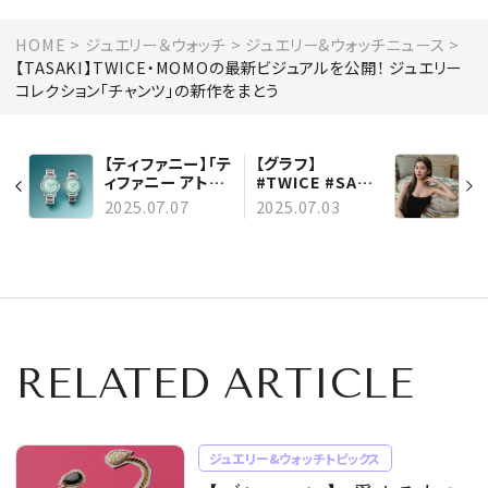
HOME
ジュエリー＆ウォッチ
ジュエリー&ウォッチニュース
【TASAKI】TWICE・MOMOの最新ビジュアルを公開！ ジュエリー
コレクション「チャンツ」の新作をまとう
【ティファニー】「テ
【グラフ】
ィファニー アトラ
#TWICE #SANA
ス」から新作ウォッ
を起用した新たな
2025.07.07
2025.07.03
チが登場！ 新たな
ジュエリーキャン
高精度ムーブメン
ペーンをスター
トを搭載
ト！ パリを舞台に
ロマンティックな
ストーリーを展開
RELATED ARTICLE
ジュエリー&ウォッチトピックス