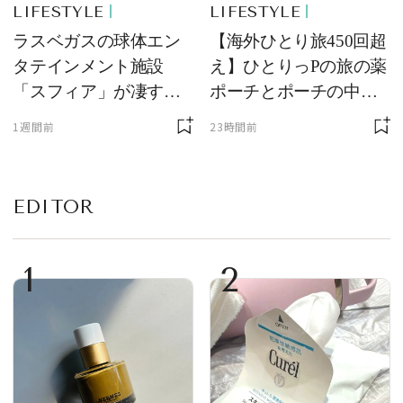
LIFESTYLE
LIFESTYLE
ラスベガスの球体エン
【海外ひとり旅450回超
タテインメント施設
え】ひとりっPの旅の薬
「スフィア」が凄すぎ
ポーチとポーチの中身
た！ ひとりっPが大後
を初公開！ 本当に使え
1週間前
23時間前
悔した理由とは！？
る常備薬＆必携アイテ
ム
EDITOR
1
2