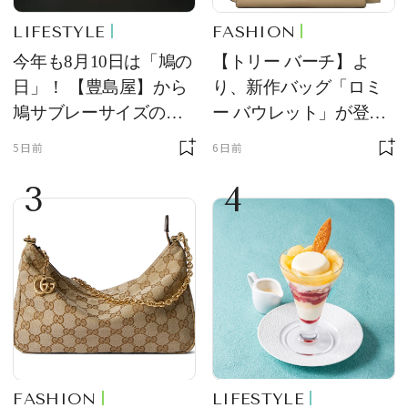
LIFESTYLE
FASHION
今年も8月10日は「鳩の
【トリー バーチ】よ
日」！ 【豊島屋】から
り、新作バッグ「ロミ
鳩サブレーサイズのポ
ー バウレット」が登
ーチ「はとっこ」を限
場！ デザイン性と収納
5日前
6日前
定販売
力を両立
3
4
FASHION
LIFESTYLE