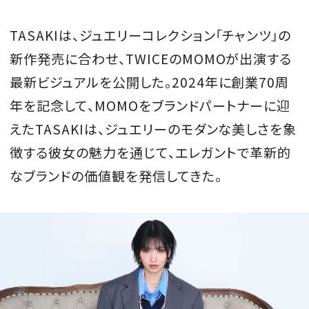
会員登録
TASAKIは、ジュエリーコレクション「チャンツ」の
Log in or Sign up
新作発売に合わせ、TWICEのMOMOが出演する
最新ビジュアルを公開した。2024年に創業70周
SPUR読者のためのメンバーシッププログラム
「The SPUR Club」。
便利な機能と特典を無料で楽し
年を記念して、MOMOをブランドパートナーに迎
めます。
えたTASAKIは、ジュエリーのモダンな美しさを象
徴する彼女の魅力を通じて、エレガントで革新的
ログイン・新規会員登録
なブランドの価値観を発信してきた。
FOLLOW US