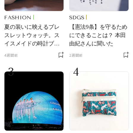
FASHION
SDGS
夏の装いに映えるブレ
【憲法9条】を守るため
スレットウォッチ。ス
にできることは？ 本田
イスメイドの時計ブラ
由紀さんに聞いた
ンド【フレデリック・
4週間前
2週間前
コンスタント】の新作
3
4
をレビュー。【それい
け！ 良品ハンター】