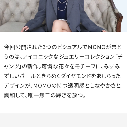
MAGAZINE
今回公開された3つのビジュアルでMOMOがまと
SPUR 2026 JULY
2026年9月号
うのは、アイコニックなジュエリーコレクション「チ
2026-07-23発売
ャンツ」の新作。可憐な花々をモチーフに、みずみ
ずしいパールときらめくダイヤモンドをあしらった
デザインが、MOMOの持つ透明感としなやかさと
最新号を試し読み
調和して、唯一無二の輝きを放つ。