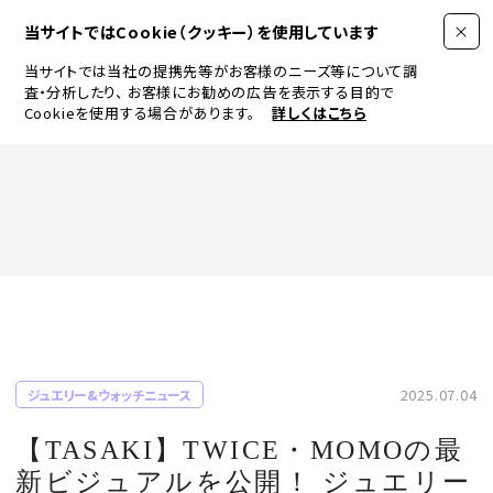
当サイトではCookie（クッキー）を使用しています
当サイトでは当社の提携先等がお客様のニーズ等について調
査・分析したり、
お客様にお勧めの広告を表示する目的で
Cookieを使用する場合があります。
詳しくはこちら
FASHION
BEAUTY
ログイン
JEWELRY & WATCH
2025.07.04
ジュエリー&ウォッチニュース
LIFESTYLE
【TASAKI】TWICE・MOMOの最
新ビジュアルを公開！ ジュエリー