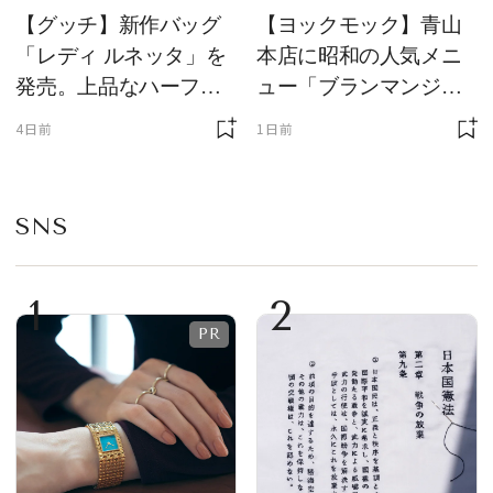
【グッチ】新作バッグ
【ヨックモック】青山
「レディ ルネッタ」を
本店に昭和の人気メニ
発売。上品なハーフム
ュー「ブランマンジ
ーン型がスタイリング
ェ」「ダックワーズ」
4日前
1日前
のアクセントに
が限定復活！ 現代的で
華やかなデザートとし
て登場
SNS
1
2