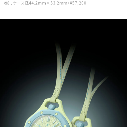
巻）、ケース径44.2mm×53.2mm〉¥57,200