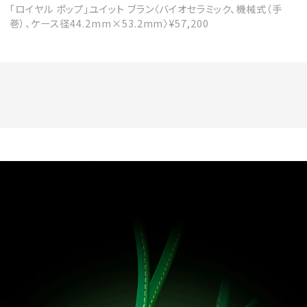
「ロイヤル ポップ」ユイット ブラン〈バイオセラミック、機械式（手
巻）、ケース径44.2mm×53.2mm〉¥57,200