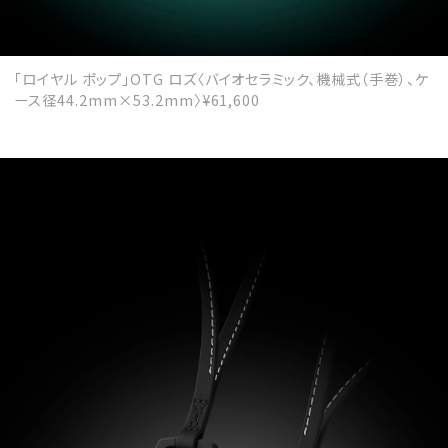
「ロイヤル ポップ」OTG ロズ〈バイオセラミック、機械式（手巻）、ケ
ース径44.2mm×53.2mm〉¥61,600