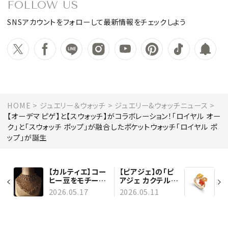
FOLLOW US
SNSアカウントをフォローして最新情報をチェックしよう
HOME
ジュエリー＆ウォッチ
ジュエリー&ウォッチニュース
【オーデマ ピゲ】と【スウォッチ】がコラボレーション！「ロイヤル オー
ク」と「スウォッチ ポップ」が融合したポケットウォッチ「ロイヤル ポ
ップ」が誕生
【カルティエ】コー
【ピアジェ】の「ピ
ヒー豆をモチーフ
アジェ カクテル」
にした「グラン ド
から新作が登場！
2026.05.17
2026.05.11
ゥ カフェ」コレク
鮮やかに弾けるカ
ションから、新作
ラーストーンのリ
ネックレスを発
ング
表