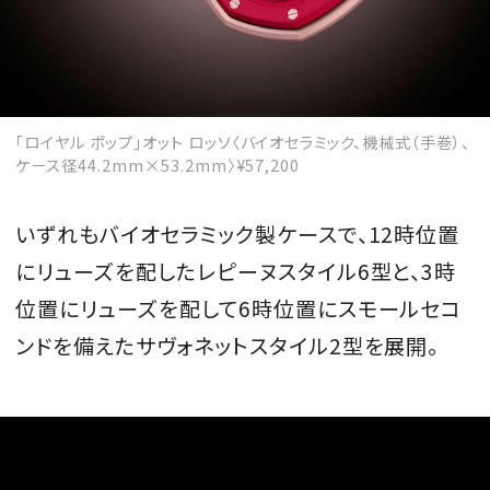
「ロイヤル ポップ」オット ロッソ〈バイオセラミック、機械式（手巻）、
ケース径44.2mm×53.2mm〉¥57,200
いずれもバイオセラミック製ケースで、12時位置
にリューズを配したレピーヌスタイル6型と、3時
位置にリューズを配して6時位置にスモールセコ
ンドを備えたサヴォネットスタイル2型を展開。