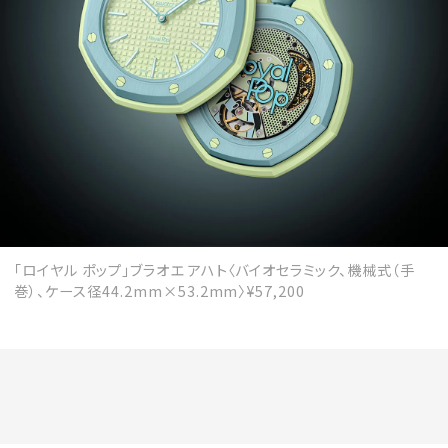
「ロイヤル ポップ」ブラオエ アハト〈バイオセラミック、機械式（手
巻）、ケース径44.2mm×53.2mm〉¥57,200