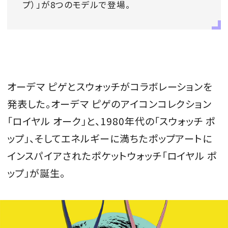
プ）」が8つのモデルで登場。
会員登録
Log in or Sign up
SPUR読者のためのメンバーシッププログラム
「The SPUR Club」。
便利な機能と特典を無料で楽し
オーデマ ピゲとスウォッチがコラボレーションを
めます。
発表した。オーデマ ピゲのアイコンコレクション
ログイン・新規会員登録
「ロイヤル オーク」と、1980年代の「スウォッチ ポ
ップ」、そしてエネルギーに満ちたポップアートに
インスパイアされたポケットウォッチ「ロイヤル ポ
FOLLOW US
ップ」が誕生。