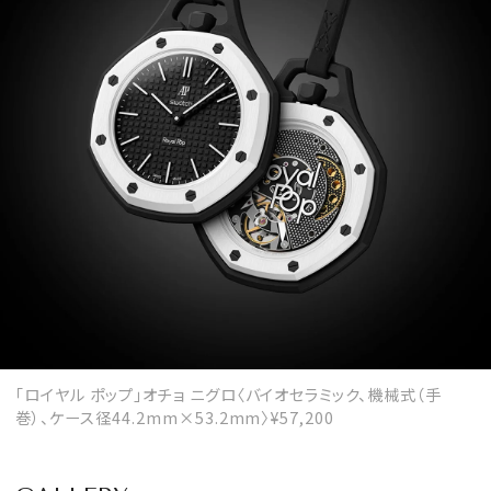
「ロイヤル ポップ」オチョ ニグロ〈バイオセラミック、機械式（手
巻）、ケース径44.2mm×53.2mm〉¥57,200