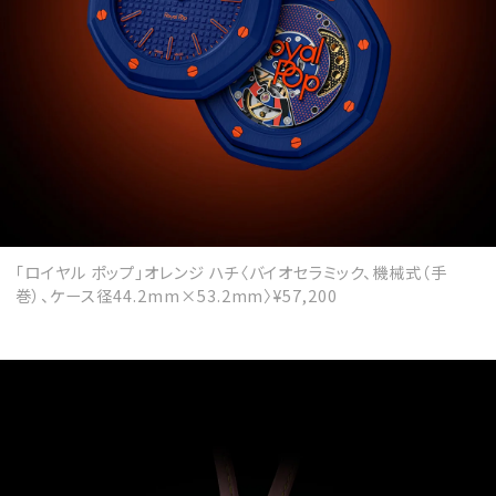
「ロイヤル ポップ」オレンジ ハチ〈バイオセラミック、機械式（手
巻）、ケース径44.2mm×53.2mm〉¥57,200